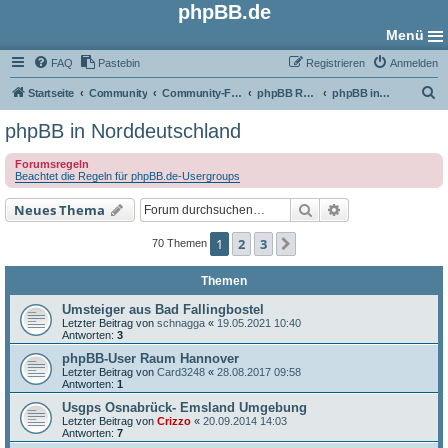
phpBB.de
Menü
FAQ
Pastebin
Registrieren
Anmelden
S
Startseite
Community
Community-Foren
phpBB Regional
phpBB in Norddeutschland
u
phpBB in Norddeutschland
c
Forumsregeln
h
Beachtet die Regeln für phpBB.de-Usergroups
e
Suche
Erweiterte Such
Neues Thema
1
2
3
Nächste
70 Themen
Themen
Umsteiger aus Bad Fallingbostel
Letzter Beitrag von
schnagga
«
19.05.2021 10:40
Antworten:
3
phpBB-User Raum Hannover
Letzter Beitrag von
Card3248
«
28.08.2017 09:58
Antworten:
1
Usgps Osnabrück- Emsland Umgebung
Letzter Beitrag von
Crizzo
«
20.09.2014 14:03
Antworten:
7