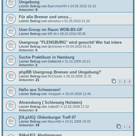
Umgebung
Letzter Beitrag von
BaerchenHH
«
24.05.2010 16:15
Antworten:
9
Für alle Bremer und umzu...
Letzter Beitrag von
winnetou
«
01.05.2010 21:20
User-Group im Raum WOB-BS-GF
Letzter Beitrag von
MK-M
«
08.04.2010 08:35
Usergroup "FLENSBURG" wird gesucht! Wer hat intere
Letzter Beitrag von
djchrisnet
«
04.04.2010 01:41
Antworten:
5
Suche Praktikum in Hamburg
Letzter Beitrag von
Gelöscht
«
31.01.2009 18:13
Antworten:
2
phpBB Usergroup Bremen und Umgebung?
Letzter Beitrag von
RcCluster
«
29.10.2008 11:31
Antworten:
21
1
2
3
Hallo aus Schwansen!
Letzter Beitrag von
<Hoppel>
«
26.04.2008 12:46
Ahrensburg ( Schleswig Holstein)
Letzter Beitrag von
Julian87
«
12.02.2008 17:22
Antworten:
6
[OLpUG]: Oldenburger Treff 07
Letzter Beitrag von
Mavo460
«
24.01.2008 19:33
Antworten:
19
1
2
[HApUG]: Abstimmung