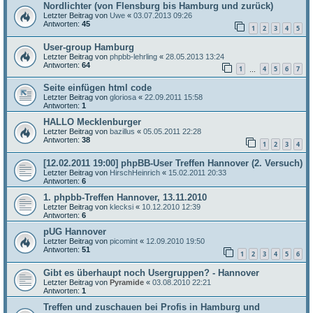
Nordlichter (von Flensburg bis Hamburg und zurück)
Letzter Beitrag von
Uwe
«
03.07.2013 09:26
Antworten:
45
1
2
3
4
5
User-group Hamburg
Letzter Beitrag von
phpbb-lehrling
«
28.05.2013 13:24
Antworten:
64
1
4
5
6
7
…
Seite einfügen html code
Letzter Beitrag von
gloriosa
«
22.09.2011 15:58
Antworten:
1
HALLO Mecklenburger
Letzter Beitrag von
bazillus
«
05.05.2011 22:28
Antworten:
38
1
2
3
4
[12.02.2011 19:00] phpBB-User Treffen Hannover (2. Versuch)
Letzter Beitrag von
HirschHeinrich
«
15.02.2011 20:33
Antworten:
6
1. phpbb-Treffen Hannover, 13.11.2010
Letzter Beitrag von
klecksi
«
10.12.2010 12:39
Antworten:
6
pUG Hannover
Letzter Beitrag von
picomint
«
12.09.2010 19:50
Antworten:
51
1
2
3
4
5
6
Gibt es überhaupt noch Usergruppen? - Hannover
Letzter Beitrag von
Pyramide
«
03.08.2010 22:21
Antworten:
1
Treffen und zuschauen bei Profis in Hamburg und