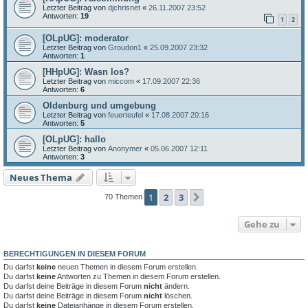
Letzter Beitrag von
djchrisnet
«
26.11.2007 23:52
Antworten:
19
1
2
[OLpUG]: moderator
Letzter Beitrag von
Groudon1
«
25.09.2007 23:32
Antworten:
1
[HHpUG]: Wasn los?
Letzter Beitrag von
miccom
«
17.09.2007 22:36
Antworten:
6
Oldenburg und umgebung
Letzter Beitrag von
feuerteufel
«
17.08.2007 20:16
Antworten:
5
[OLpUG]: hallo
Letzter Beitrag von
Anonymer
«
05.06.2007 12:11
Antworten:
3
Neues Thema
1
2
3
Nächste
70 Themen
Gehe zu
BERECHTIGUNGEN IN DIESEM FORUM
Du darfst
keine
neuen Themen in diesem Forum erstellen.
Du darfst
keine
Antworten zu Themen in diesem Forum erstellen.
Du darfst deine Beiträge in diesem Forum
nicht
ändern.
Du darfst deine Beiträge in diesem Forum
nicht
löschen.
Du darfst
keine
Dateianhänge in diesem Forum erstellen.