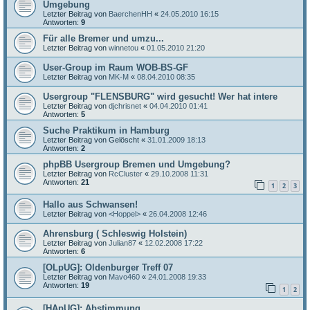
Umgebung
Letzter Beitrag von
BaerchenHH
«
24.05.2010 16:15
Antworten:
9
Für alle Bremer und umzu...
Letzter Beitrag von
winnetou
«
01.05.2010 21:20
User-Group im Raum WOB-BS-GF
Letzter Beitrag von
MK-M
«
08.04.2010 08:35
Usergroup "FLENSBURG" wird gesucht! Wer hat intere
Letzter Beitrag von
djchrisnet
«
04.04.2010 01:41
Antworten:
5
Suche Praktikum in Hamburg
Letzter Beitrag von
Gelöscht
«
31.01.2009 18:13
Antworten:
2
phpBB Usergroup Bremen und Umgebung?
Letzter Beitrag von
RcCluster
«
29.10.2008 11:31
Antworten:
21
1
2
3
Hallo aus Schwansen!
Letzter Beitrag von
<Hoppel>
«
26.04.2008 12:46
Ahrensburg ( Schleswig Holstein)
Letzter Beitrag von
Julian87
«
12.02.2008 17:22
Antworten:
6
[OLpUG]: Oldenburger Treff 07
Letzter Beitrag von
Mavo460
«
24.01.2008 19:33
Antworten:
19
1
2
[HApUG]: Abstimmung