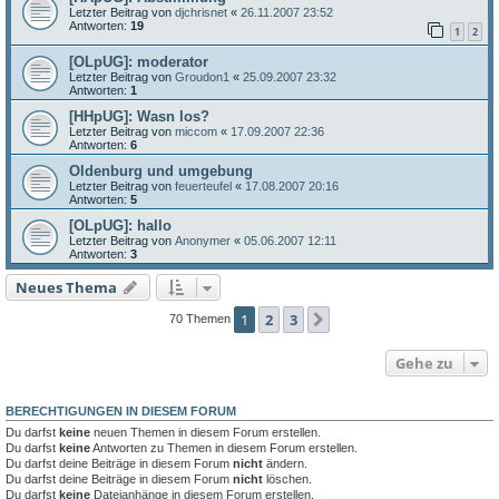
Letzter Beitrag von
djchrisnet
«
26.11.2007 23:52
Antworten:
19
1
2
[OLpUG]: moderator
Letzter Beitrag von
Groudon1
«
25.09.2007 23:32
Antworten:
1
[HHpUG]: Wasn los?
Letzter Beitrag von
miccom
«
17.09.2007 22:36
Antworten:
6
Oldenburg und umgebung
Letzter Beitrag von
feuerteufel
«
17.08.2007 20:16
Antworten:
5
[OLpUG]: hallo
Letzter Beitrag von
Anonymer
«
05.06.2007 12:11
Antworten:
3
Neues Thema
1
2
3
Nächste
70 Themen
Gehe zu
BERECHTIGUNGEN IN DIESEM FORUM
Du darfst
keine
neuen Themen in diesem Forum erstellen.
Du darfst
keine
Antworten zu Themen in diesem Forum erstellen.
Du darfst deine Beiträge in diesem Forum
nicht
ändern.
Du darfst deine Beiträge in diesem Forum
nicht
löschen.
Du darfst
keine
Dateianhänge in diesem Forum erstellen.