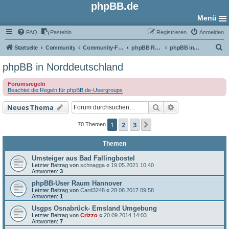
phpBB.de
Menü
FAQ
Pastebin
Registrieren
Anmelden
S
Startseite
Community
Community-Foren
phpBB Regional
phpBB in Norddeutschland
u
phpBB in Norddeutschland
c
Forumsregeln
h
Beachtet die Regeln für phpBB.de-Usergroups
e
Suche
Erweiterte Such
Neues Thema
1
2
3
Nächste
70 Themen
Themen
Umsteiger aus Bad Fallingbostel
Letzter Beitrag von
schnagga
«
19.05.2021 10:40
Antworten:
3
phpBB-User Raum Hannover
Letzter Beitrag von
Card3248
«
28.08.2017 09:58
Antworten:
1
Usgps Osnabrück- Emsland Umgebung
Letzter Beitrag von
Crizzo
«
20.09.2014 14:03
Antworten:
7