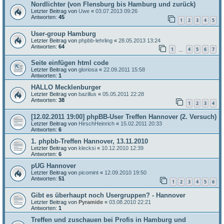
Nordlichter (von Flensburg bis Hamburg und zurück)
Letzter Beitrag von
Uwe
«
03.07.2013 09:26
Antworten:
45
1
2
3
4
5
User-group Hamburg
Letzter Beitrag von
phpbb-lehrling
«
28.05.2013 13:24
Antworten:
64
1
4
5
6
7
…
Seite einfügen html code
Letzter Beitrag von
gloriosa
«
22.09.2011 15:58
Antworten:
1
HALLO Mecklenburger
Letzter Beitrag von
bazillus
«
05.05.2011 22:28
Antworten:
38
1
2
3
4
[12.02.2011 19:00] phpBB-User Treffen Hannover (2. Versuch)
Letzter Beitrag von
HirschHeinrich
«
15.02.2011 20:33
Antworten:
6
1. phpbb-Treffen Hannover, 13.11.2010
Letzter Beitrag von
klecksi
«
10.12.2010 12:39
Antworten:
6
pUG Hannover
Letzter Beitrag von
picomint
«
12.09.2010 19:50
Antworten:
51
1
2
3
4
5
6
Gibt es überhaupt noch Usergruppen? - Hannover
Letzter Beitrag von
Pyramide
«
03.08.2010 22:21
Antworten:
1
Treffen und zuschauen bei Profis in Hamburg und