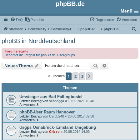
phpBB.de
Menü
FAQ
Pastebin
Registrieren
Anmelden
S
Startseite
Community
Community-Foren
phpBB Regional
phpBB in Norddeutschland
u
phpBB in Norddeutschland
c
Forumsregeln
h
Beachtet die Regeln für phpBB.de-Usergroups
e
Suche
Erweiterte Such
Neues Thema
1
2
3
Nächste
70 Themen
Themen
Umsteiger aus Bad Fallingbostel
Letzter Beitrag von
schnagga
«
19.05.2021 10:40
Antworten:
3
phpBB-User Raum Hannover
Letzter Beitrag von
Card3248
«
28.08.2017 09:58
Antworten:
1
Usgps Osnabrück- Emsland Umgebung
Letzter Beitrag von
Crizzo
«
20.09.2014 14:03
Antworten:
7