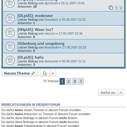
Letzter Beitrag von
djchrisnet
«
26.11.2007 23:52
Antworten:
19
1
2
[OLpUG]: moderator
Letzter Beitrag von
Groudon1
«
25.09.2007 23:32
Antworten:
1
[HHpUG]: Wasn los?
Letzter Beitrag von
miccom
«
17.09.2007 22:36
Antworten:
6
Oldenburg und umgebung
Letzter Beitrag von
feuerteufel
«
17.08.2007 20:16
Antworten:
5
[OLpUG]: hallo
Letzter Beitrag von
Anonymer
«
05.06.2007 12:11
Antworten:
3
Neues Thema
1
2
3
Nächste
70 Themen
Gehe zu
BERECHTIGUNGEN IN DIESEM FORUM
Du darfst
keine
neuen Themen in diesem Forum erstellen.
Du darfst
keine
Antworten zu Themen in diesem Forum erstellen.
Du darfst deine Beiträge in diesem Forum
nicht
ändern.
Du darfst deine Beiträge in diesem Forum
nicht
löschen.
Du darfst
keine
Dateianhänge in diesem Forum erstellen.