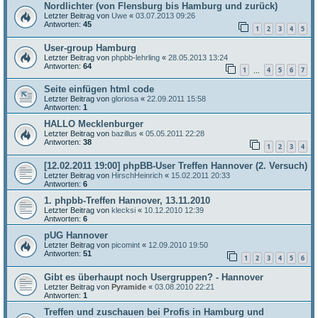
Nordlichter (von Flensburg bis Hamburg und zurück)
Letzter Beitrag von
Uwe
«
03.07.2013 09:26
Antworten:
45
1
2
3
4
5
User-group Hamburg
Letzter Beitrag von
phpbb-lehrling
«
28.05.2013 13:24
Antworten:
64
1
4
5
6
7
…
Seite einfügen html code
Letzter Beitrag von
gloriosa
«
22.09.2011 15:58
Antworten:
1
HALLO Mecklenburger
Letzter Beitrag von
bazillus
«
05.05.2011 22:28
Antworten:
38
1
2
3
4
[12.02.2011 19:00] phpBB-User Treffen Hannover (2. Versuch)
Letzter Beitrag von
HirschHeinrich
«
15.02.2011 20:33
Antworten:
6
1. phpbb-Treffen Hannover, 13.11.2010
Letzter Beitrag von
klecksi
«
10.12.2010 12:39
Antworten:
6
pUG Hannover
Letzter Beitrag von
picomint
«
12.09.2010 19:50
Antworten:
51
1
2
3
4
5
6
Gibt es überhaupt noch Usergruppen? - Hannover
Letzter Beitrag von
Pyramide
«
03.08.2010 22:21
Antworten:
1
Treffen und zuschauen bei Profis in Hamburg und