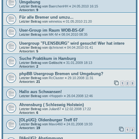
Umgebung
Letzter Beitrag von
BaerchenHH
«
24.05.2010 16:15
Antworten:
9
Für alle Bremer und umzu...
Letzter Beitrag von
winnetou
«
01.05.2010 21:20
User-Group im Raum WOB-BS-GF
Letzter Beitrag von
MK-M
«
08.04.2010 08:35
Usergroup "FLENSBURG" wird gesucht! Wer hat intere
Letzter Beitrag von
djchrisnet
«
04.04.2010 01:41
Antworten:
5
Suche Praktikum in Hamburg
Letzter Beitrag von
Gelöscht
«
31.01.2009 18:13
Antworten:
2
phpBB Usergroup Bremen und Umgebung?
Letzter Beitrag von
RcCluster
«
29.10.2008 11:31
Antworten:
21
1
2
3
Hallo aus Schwansen!
Letzter Beitrag von
<Hoppel>
«
26.04.2008 12:46
Ahrensburg ( Schleswig Holstein)
Letzter Beitrag von
Julian87
«
12.02.2008 17:22
Antworten:
6
[OLpUG]: Oldenburger Treff 07
Letzter Beitrag von
Mavo460
«
24.01.2008 19:33
Antworten:
19
1
2
[HApUG]: Abstimmung