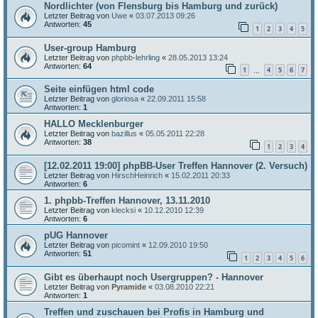
Nordlichter (von Flensburg bis Hamburg und zurück)
Letzter Beitrag von
Uwe
«
03.07.2013 09:26
Antworten:
45
1
2
3
4
5
User-group Hamburg
Letzter Beitrag von
phpbb-lehrling
«
28.05.2013 13:24
Antworten:
64
1
4
5
6
7
…
Seite einfügen html code
Letzter Beitrag von
gloriosa
«
22.09.2011 15:58
Antworten:
1
HALLO Mecklenburger
Letzter Beitrag von
bazillus
«
05.05.2011 22:28
Antworten:
38
1
2
3
4
[12.02.2011 19:00] phpBB-User Treffen Hannover (2. Versuch)
Letzter Beitrag von
HirschHeinrich
«
15.02.2011 20:33
Antworten:
6
1. phpbb-Treffen Hannover, 13.11.2010
Letzter Beitrag von
klecksi
«
10.12.2010 12:39
Antworten:
6
pUG Hannover
Letzter Beitrag von
picomint
«
12.09.2010 19:50
Antworten:
51
1
2
3
4
5
6
Gibt es überhaupt noch Usergruppen? - Hannover
Letzter Beitrag von
Pyramide
«
03.08.2010 22:21
Antworten:
1
Treffen und zuschauen bei Profis in Hamburg und