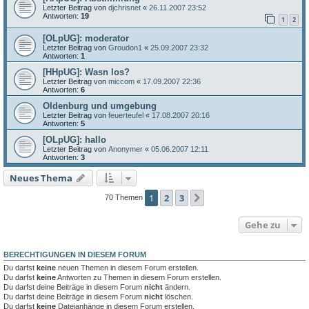
Letzter Beitrag von
djchrisnet
«
26.11.2007 23:52
Antworten:
19
1
2
[OLpUG]: moderator
Letzter Beitrag von
Groudon1
«
25.09.2007 23:32
Antworten:
1
[HHpUG]: Wasn los?
Letzter Beitrag von
miccom
«
17.09.2007 22:36
Antworten:
6
Oldenburg und umgebung
Letzter Beitrag von
feuerteufel
«
17.08.2007 20:16
Antworten:
5
[OLpUG]: hallo
Letzter Beitrag von
Anonymer
«
05.06.2007 12:11
Antworten:
3
Neues Thema
1
2
3
Nächste
70 Themen
Gehe zu
BERECHTIGUNGEN IN DIESEM FORUM
Du darfst
keine
neuen Themen in diesem Forum erstellen.
Du darfst
keine
Antworten zu Themen in diesem Forum erstellen.
Du darfst deine Beiträge in diesem Forum
nicht
ändern.
Du darfst deine Beiträge in diesem Forum
nicht
löschen.
Du darfst
keine
Dateianhänge in diesem Forum erstellen.