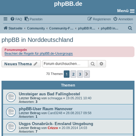
phpBB.de
Menü
FAQ
Pastebin
Registrieren
Anmelden
S
Startseite
Community
Community-Foren
phpBB Regional
phpBB in Norddeutschland
u
phpBB in Norddeutschland
c
Forumsregeln
h
Beachtet die Regeln für phpBB.de-Usergroups
e
Suche
Erweiterte Such
Neues Thema
1
2
3
Nächste
70 Themen
Themen
Umsteiger aus Bad Fallingbostel
Letzter Beitrag von
schnagga
«
19.05.2021 10:40
Antworten:
3
phpBB-User Raum Hannover
Letzter Beitrag von
Card3248
«
28.08.2017 09:58
Antworten:
1
Usgps Osnabrück- Emsland Umgebung
Letzter Beitrag von
Crizzo
«
20.09.2014 14:03
Antworten:
7