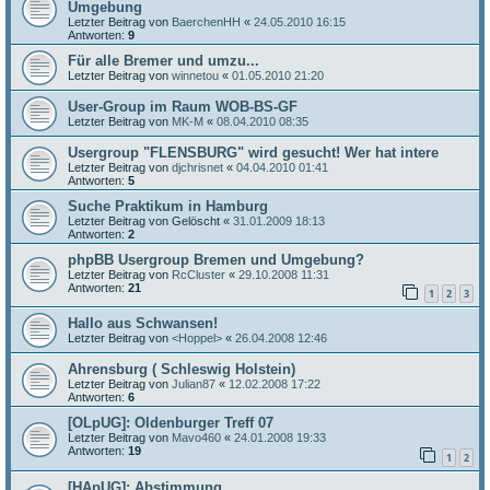
Umgebung
Letzter Beitrag von
BaerchenHH
«
24.05.2010 16:15
Antworten:
9
Für alle Bremer und umzu...
Letzter Beitrag von
winnetou
«
01.05.2010 21:20
User-Group im Raum WOB-BS-GF
Letzter Beitrag von
MK-M
«
08.04.2010 08:35
Usergroup "FLENSBURG" wird gesucht! Wer hat intere
Letzter Beitrag von
djchrisnet
«
04.04.2010 01:41
Antworten:
5
Suche Praktikum in Hamburg
Letzter Beitrag von
Gelöscht
«
31.01.2009 18:13
Antworten:
2
phpBB Usergroup Bremen und Umgebung?
Letzter Beitrag von
RcCluster
«
29.10.2008 11:31
Antworten:
21
1
2
3
Hallo aus Schwansen!
Letzter Beitrag von
<Hoppel>
«
26.04.2008 12:46
Ahrensburg ( Schleswig Holstein)
Letzter Beitrag von
Julian87
«
12.02.2008 17:22
Antworten:
6
[OLpUG]: Oldenburger Treff 07
Letzter Beitrag von
Mavo460
«
24.01.2008 19:33
Antworten:
19
1
2
[HApUG]: Abstimmung