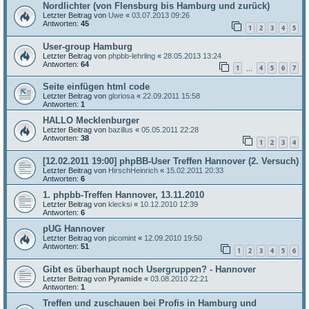
Nordlichter (von Flensburg bis Hamburg und zurück)
Letzter Beitrag von
Uwe
«
03.07.2013 09:26
Antworten:
45
1
2
3
4
5
User-group Hamburg
Letzter Beitrag von
phpbb-lehrling
«
28.05.2013 13:24
Antworten:
64
1
4
5
6
7
…
Seite einfügen html code
Letzter Beitrag von
gloriosa
«
22.09.2011 15:58
Antworten:
1
HALLO Mecklenburger
Letzter Beitrag von
bazillus
«
05.05.2011 22:28
Antworten:
38
1
2
3
4
[12.02.2011 19:00] phpBB-User Treffen Hannover (2. Versuch)
Letzter Beitrag von
HirschHeinrich
«
15.02.2011 20:33
Antworten:
6
1. phpbb-Treffen Hannover, 13.11.2010
Letzter Beitrag von
klecksi
«
10.12.2010 12:39
Antworten:
6
pUG Hannover
Letzter Beitrag von
picomint
«
12.09.2010 19:50
Antworten:
51
1
2
3
4
5
6
Gibt es überhaupt noch Usergruppen? - Hannover
Letzter Beitrag von
Pyramide
«
03.08.2010 22:21
Antworten:
1
Treffen und zuschauen bei Profis in Hamburg und