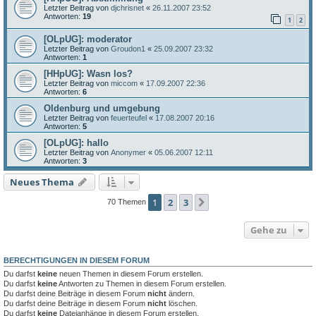
Letzter Beitrag von
djchrisnet
«
26.11.2007 23:52
Antworten:
19
1
2
[OLpUG]: moderator
Letzter Beitrag von
Groudon1
«
25.09.2007 23:32
Antworten:
1
[HHpUG]: Wasn los?
Letzter Beitrag von
miccom
«
17.09.2007 22:36
Antworten:
6
Oldenburg und umgebung
Letzter Beitrag von
feuerteufel
«
17.08.2007 20:16
Antworten:
5
[OLpUG]: hallo
Letzter Beitrag von
Anonymer
«
05.06.2007 12:11
Antworten:
3
Neues Thema
1
2
3
Nächste
70 Themen
Gehe zu
BERECHTIGUNGEN IN DIESEM FORUM
Du darfst
keine
neuen Themen in diesem Forum erstellen.
Du darfst
keine
Antworten zu Themen in diesem Forum erstellen.
Du darfst deine Beiträge in diesem Forum
nicht
ändern.
Du darfst deine Beiträge in diesem Forum
nicht
löschen.
Du darfst
keine
Dateianhänge in diesem Forum erstellen.