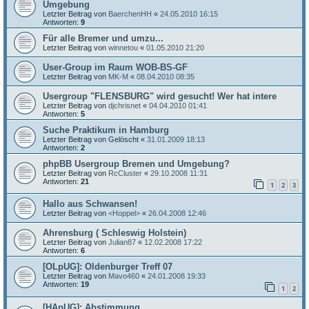
Umgebung
Letzter Beitrag von
BaerchenHH
«
24.05.2010 16:15
Antworten:
9
Für alle Bremer und umzu...
Letzter Beitrag von
winnetou
«
01.05.2010 21:20
User-Group im Raum WOB-BS-GF
Letzter Beitrag von
MK-M
«
08.04.2010 08:35
Usergroup "FLENSBURG" wird gesucht! Wer hat intere
Letzter Beitrag von
djchrisnet
«
04.04.2010 01:41
Antworten:
5
Suche Praktikum in Hamburg
Letzter Beitrag von
Gelöscht
«
31.01.2009 18:13
Antworten:
2
phpBB Usergroup Bremen und Umgebung?
Letzter Beitrag von
RcCluster
«
29.10.2008 11:31
Antworten:
21
1
2
3
Hallo aus Schwansen!
Letzter Beitrag von
<Hoppel>
«
26.04.2008 12:46
Ahrensburg ( Schleswig Holstein)
Letzter Beitrag von
Julian87
«
12.02.2008 17:22
Antworten:
6
[OLpUG]: Oldenburger Treff 07
Letzter Beitrag von
Mavo460
«
24.01.2008 19:33
Antworten:
19
1
2
[HApUG]: Abstimmung