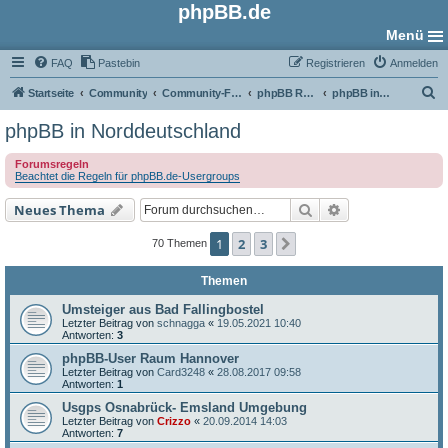
phpBB.de
Menü
FAQ
Pastebin
Registrieren
Anmelden
S
Startseite
Community
Community-Foren
phpBB Regional
phpBB in Norddeutschland
u
phpBB in Norddeutschland
c
Forumsregeln
h
Beachtet die Regeln für phpBB.de-Usergroups
e
Suche
Erweiterte Such
Neues Thema
1
2
3
Nächste
70 Themen
Themen
Umsteiger aus Bad Fallingbostel
Letzter Beitrag von
schnagga
«
19.05.2021 10:40
Antworten:
3
phpBB-User Raum Hannover
Letzter Beitrag von
Card3248
«
28.08.2017 09:58
Antworten:
1
Usgps Osnabrück- Emsland Umgebung
Letzter Beitrag von
Crizzo
«
20.09.2014 14:03
Antworten:
7