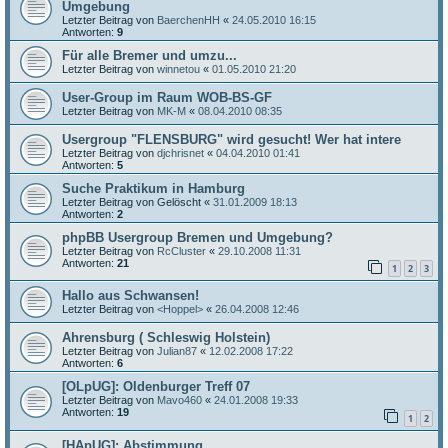
Umgebung
Letzter Beitrag von
BaerchenHH
«
24.05.2010 16:15
Antworten:
9
Für alle Bremer und umzu...
Letzter Beitrag von
winnetou
«
01.05.2010 21:20
User-Group im Raum WOB-BS-GF
Letzter Beitrag von
MK-M
«
08.04.2010 08:35
Usergroup "FLENSBURG" wird gesucht! Wer hat intere
Letzter Beitrag von
djchrisnet
«
04.04.2010 01:41
Antworten:
5
Suche Praktikum in Hamburg
Letzter Beitrag von
Gelöscht
«
31.01.2009 18:13
Antworten:
2
phpBB Usergroup Bremen und Umgebung?
Letzter Beitrag von
RcCluster
«
29.10.2008 11:31
Antworten:
21
1
2
3
Hallo aus Schwansen!
Letzter Beitrag von
<Hoppel>
«
26.04.2008 12:46
Ahrensburg ( Schleswig Holstein)
Letzter Beitrag von
Julian87
«
12.02.2008 17:22
Antworten:
6
[OLpUG]: Oldenburger Treff 07
Letzter Beitrag von
Mavo460
«
24.01.2008 19:33
Antworten:
19
1
2
[HApUG]: Abstimmung