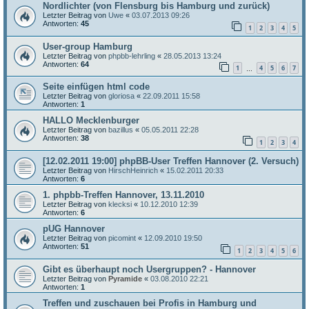
Nordlichter (von Flensburg bis Hamburg und zurück)
Letzter Beitrag von
Uwe
«
03.07.2013 09:26
Antworten:
45
1
2
3
4
5
User-group Hamburg
Letzter Beitrag von
phpbb-lehrling
«
28.05.2013 13:24
Antworten:
64
1
4
5
6
7
…
Seite einfügen html code
Letzter Beitrag von
gloriosa
«
22.09.2011 15:58
Antworten:
1
HALLO Mecklenburger
Letzter Beitrag von
bazillus
«
05.05.2011 22:28
Antworten:
38
1
2
3
4
[12.02.2011 19:00] phpBB-User Treffen Hannover (2. Versuch)
Letzter Beitrag von
HirschHeinrich
«
15.02.2011 20:33
Antworten:
6
1. phpbb-Treffen Hannover, 13.11.2010
Letzter Beitrag von
klecksi
«
10.12.2010 12:39
Antworten:
6
pUG Hannover
Letzter Beitrag von
picomint
«
12.09.2010 19:50
Antworten:
51
1
2
3
4
5
6
Gibt es überhaupt noch Usergruppen? - Hannover
Letzter Beitrag von
Pyramide
«
03.08.2010 22:21
Antworten:
1
Treffen und zuschauen bei Profis in Hamburg und