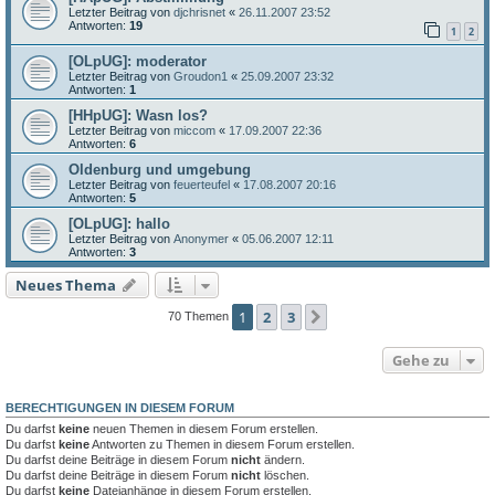
Letzter Beitrag von
djchrisnet
«
26.11.2007 23:52
Antworten:
19
1
2
[OLpUG]: moderator
Letzter Beitrag von
Groudon1
«
25.09.2007 23:32
Antworten:
1
[HHpUG]: Wasn los?
Letzter Beitrag von
miccom
«
17.09.2007 22:36
Antworten:
6
Oldenburg und umgebung
Letzter Beitrag von
feuerteufel
«
17.08.2007 20:16
Antworten:
5
[OLpUG]: hallo
Letzter Beitrag von
Anonymer
«
05.06.2007 12:11
Antworten:
3
Neues Thema
1
2
3
Nächste
70 Themen
Gehe zu
BERECHTIGUNGEN IN DIESEM FORUM
Du darfst
keine
neuen Themen in diesem Forum erstellen.
Du darfst
keine
Antworten zu Themen in diesem Forum erstellen.
Du darfst deine Beiträge in diesem Forum
nicht
ändern.
Du darfst deine Beiträge in diesem Forum
nicht
löschen.
Du darfst
keine
Dateianhänge in diesem Forum erstellen.