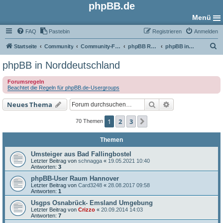
phpBB.de
Menü
FAQ
Pastebin
Registrieren
Anmelden
S
Startseite
Community
Community-Foren
phpBB Regional
phpBB in Norddeutschland
u
phpBB in Norddeutschland
c
Forumsregeln
h
Beachtet die Regeln für phpBB.de-Usergroups
e
Suche
Erweiterte Such
Neues Thema
1
2
3
Nächste
70 Themen
Themen
Umsteiger aus Bad Fallingbostel
Letzter Beitrag von
schnagga
«
19.05.2021 10:40
Antworten:
3
phpBB-User Raum Hannover
Letzter Beitrag von
Card3248
«
28.08.2017 09:58
Antworten:
1
Usgps Osnabrück- Emsland Umgebung
Letzter Beitrag von
Crizzo
«
20.09.2014 14:03
Antworten:
7