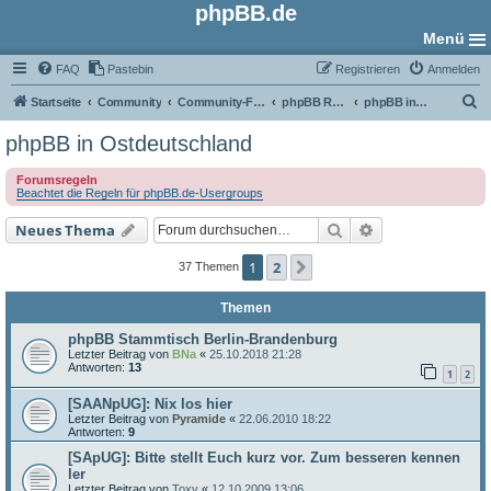
phpBB.de
Menü
FAQ
Pastebin
Registrieren
Anmelden
S
Startseite
Community
Community-Foren
phpBB Regional
phpBB in Ostdeutschland
u
phpBB in Ostdeutschland
c
Forumsregeln
h
Beachtet die Regeln für phpBB.de-Usergroups
e
Suche
Erweiterte Such
Neues Thema
1
2
Nächste
37 Themen
Themen
phpBB Stammtisch Berlin-Brandenburg
Letzter Beitrag von
BNa
«
25.10.2018 21:28
Antworten:
13
1
2
[SAANpUG]: Nix los hier
Letzter Beitrag von
Pyramide
«
22.06.2010 18:22
Antworten:
9
[SApUG]: Bitte stellt Euch kurz vor. Zum besseren kennen
ler
Letzter Beitrag von
Toxy
«
12.10.2009 13:06