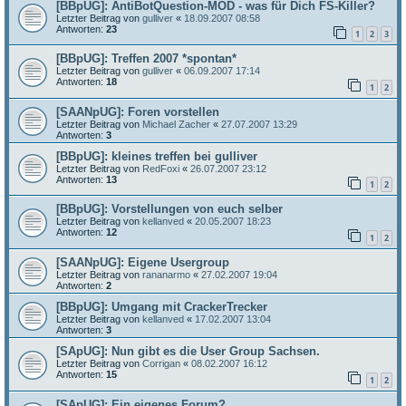
[BBpUG]: AntiBotQuestion-MOD - was für Dich FS-Killer?
Letzter Beitrag von
gulliver
«
18.09.2007 08:58
Antworten:
23
1
2
3
[BBpUG]: Treffen 2007 *spontan*
Letzter Beitrag von
gulliver
«
06.09.2007 17:14
Antworten:
18
1
2
[SAANpUG]: Foren vorstellen
Letzter Beitrag von
Michael Zacher
«
27.07.2007 13:29
Antworten:
3
[BBpUG]: kleines treffen bei gulliver
Letzter Beitrag von
RedFoxi
«
26.07.2007 23:12
Antworten:
13
1
2
[BBpUG]: Vorstellungen von euch selber
Letzter Beitrag von
kellanved
«
20.05.2007 18:23
Antworten:
12
1
2
[SAANpUG]: Eigene Usergroup
Letzter Beitrag von
rananarmo
«
27.02.2007 19:04
Antworten:
2
[BBpUG]: Umgang mit CrackerTrecker
Letzter Beitrag von
kellanved
«
17.02.2007 13:04
Antworten:
3
[SApUG]: Nun gibt es die User Group Sachsen.
Letzter Beitrag von
Corrigan
«
08.02.2007 16:12
Antworten:
15
1
2
[SApUG]: Ein eigenes Forum?