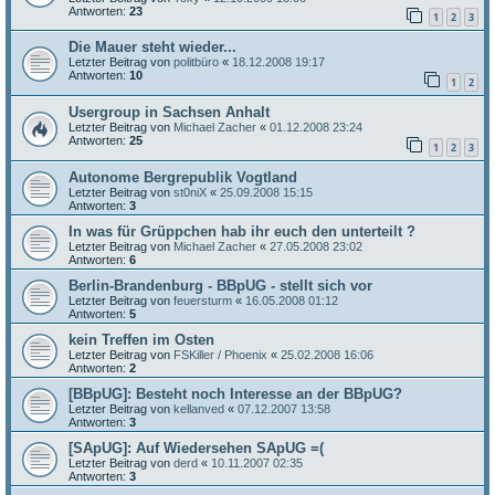
Antworten:
23
1
2
3
Die Mauer steht wieder...
Letzter Beitrag von
politbüro
«
18.12.2008 19:17
Antworten:
10
1
2
Usergroup in Sachsen Anhalt
Letzter Beitrag von
Michael Zacher
«
01.12.2008 23:24
Antworten:
25
1
2
3
Autonome Bergrepublik Vogtland
Letzter Beitrag von
st0niX
«
25.09.2008 15:15
Antworten:
3
In was für Grüppchen hab ihr euch den unterteilt ?
Letzter Beitrag von
Michael Zacher
«
27.05.2008 23:02
Antworten:
6
Berlin-Brandenburg - BBpUG - stellt sich vor
Letzter Beitrag von
feuersturm
«
16.05.2008 01:12
Antworten:
5
kein Treffen im Osten
Letzter Beitrag von
FSKiller / Phoenix
«
25.02.2008 16:06
Antworten:
2
[BBpUG]: Besteht noch Interesse an der BBpUG?
Letzter Beitrag von
kellanved
«
07.12.2007 13:58
Antworten:
3
[SApUG]: Auf Wiedersehen SApUG =(
Letzter Beitrag von
derd
«
10.11.2007 02:35
Antworten:
3