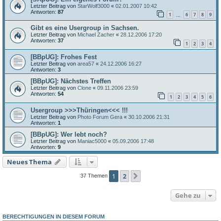
Letzter Beitrag von
StarWolf3000
«
02.01.2007 10:42
Antworten:
87
1
6
7
8
9
…
Gibt es eine Usergroup in Sachsen.
Letzter Beitrag von
Michael Zacher
«
28.12.2006 17:20
Antworten:
37
1
2
3
4
[BBpUG]: Frohes Fest
Letzter Beitrag von
area57
«
24.12.2006 16:27
Antworten:
3
[BBpUG]: Nächstes Treffen
Letzter Beitrag von
Clone
«
09.11.2006 23:59
Antworten:
54
1
2
3
4
5
6
Usergroup >>>Thüringen<<< !!!
Letzter Beitrag von
Photo Forum Gera
«
30.10.2006 21:31
Antworten:
1
[BBpUG]: Wer lebt noch?
Letzter Beitrag von
Maniac5000
«
05.09.2006 17:48
Antworten:
9
Neues Thema
1
2
Nächste
37 Themen
Gehe zu
BERECHTIGUNGEN IN DIESEM FORUM