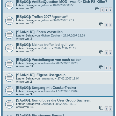
[BBpUG]: AntiBotQuestion-MOD - was für Dich FS-Killer?
Letzter Beitrag von
gulliver
«
18.09.2007 08:58
Antworten:
23
1
2
3
[BBpUG]: Treffen 2007 *spontan*
Letzter Beitrag von
gulliver
«
06.09.2007 17:14
Antworten:
18
1
2
[SAANpUG]: Foren vorstellen
Letzter Beitrag von
Michael Zacher
«
27.07.2007 13:29
Antworten:
3
[BBpUG]: kleines treffen bei gulliver
Letzter Beitrag von
RedFoxi
«
26.07.2007 23:12
Antworten:
13
1
2
[BBpUG]: Vorstellungen von euch selber
Letzter Beitrag von
kellanved
«
20.05.2007 18:23
Antworten:
12
1
2
[SAANpUG]: Eigene Usergroup
Letzter Beitrag von
rananarmo
«
27.02.2007 19:04
Antworten:
2
[BBpUG]: Umgang mit CrackerTrecker
Letzter Beitrag von
kellanved
«
17.02.2007 13:04
Antworten:
3
[SApUG]: Nun gibt es die User Group Sachsen.
Letzter Beitrag von
Corrigan
«
08.02.2007 16:12
Antworten:
15
1
2
[SApUG]: Ein eigenes Forum?