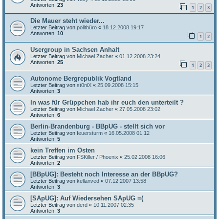
Antworten:
23
1
2
3
Die Mauer steht wieder...
Letzter Beitrag von
politbüro
«
18.12.2008 19:17
Antworten:
10
1
2
Usergroup in Sachsen Anhalt
Letzter Beitrag von
Michael Zacher
«
01.12.2008 23:24
Antworten:
25
1
2
3
Autonome Bergrepublik Vogtland
Letzter Beitrag von
st0niX
«
25.09.2008 15:15
Antworten:
3
In was für Grüppchen hab ihr euch den unterteilt ?
Letzter Beitrag von
Michael Zacher
«
27.05.2008 23:02
Antworten:
6
Berlin-Brandenburg - BBpUG - stellt sich vor
Letzter Beitrag von
feuersturm
«
16.05.2008 01:12
Antworten:
5
kein Treffen im Osten
Letzter Beitrag von
FSKiller / Phoenix
«
25.02.2008 16:06
Antworten:
2
[BBpUG]: Besteht noch Interesse an der BBpUG?
Letzter Beitrag von
kellanved
«
07.12.2007 13:58
Antworten:
3
[SApUG]: Auf Wiedersehen SApUG =(
Letzter Beitrag von
derd
«
10.11.2007 02:35
Antworten:
3