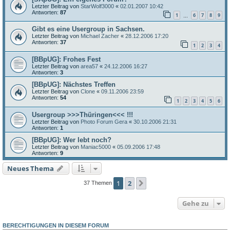
Letzter Beitrag von
StarWolf3000
«
02.01.2007 10:42
Antworten:
87
1
6
7
8
9
…
Gibt es eine Usergroup in Sachsen.
Letzter Beitrag von
Michael Zacher
«
28.12.2006 17:20
Antworten:
37
1
2
3
4
[BBpUG]: Frohes Fest
Letzter Beitrag von
area57
«
24.12.2006 16:27
Antworten:
3
[BBpUG]: Nächstes Treffen
Letzter Beitrag von
Clone
«
09.11.2006 23:59
Antworten:
54
1
2
3
4
5
6
Usergroup >>>Thüringen<<< !!!
Letzter Beitrag von
Photo Forum Gera
«
30.10.2006 21:31
Antworten:
1
[BBpUG]: Wer lebt noch?
Letzter Beitrag von
Maniac5000
«
05.09.2006 17:48
Antworten:
9
Neues Thema
1
2
Nächste
37 Themen
Gehe zu
BERECHTIGUNGEN IN DIESEM FORUM