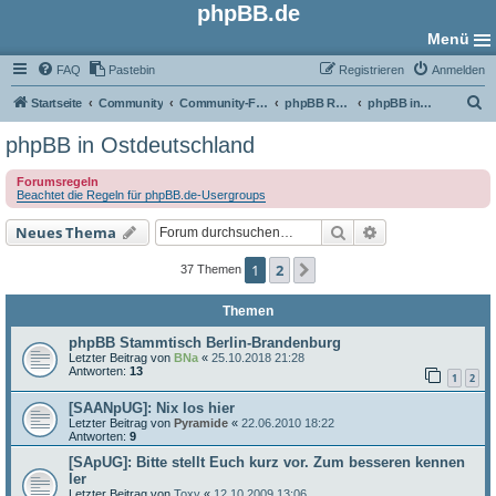
phpBB.de
Menü
FAQ
Pastebin
Registrieren
Anmelden
S
Startseite
Community
Community-Foren
phpBB Regional
phpBB in Ostdeutschland
u
phpBB in Ostdeutschland
c
Forumsregeln
h
Beachtet die Regeln für phpBB.de-Usergroups
e
Suche
Erweiterte Such
Neues Thema
1
2
Nächste
37 Themen
Themen
phpBB Stammtisch Berlin-Brandenburg
Letzter Beitrag von
BNa
«
25.10.2018 21:28
Antworten:
13
1
2
[SAANpUG]: Nix los hier
Letzter Beitrag von
Pyramide
«
22.06.2010 18:22
Antworten:
9
[SApUG]: Bitte stellt Euch kurz vor. Zum besseren kennen
ler
Letzter Beitrag von
Toxy
«
12.10.2009 13:06