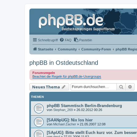
Schnellzugriff
FAQ
Pastebin
Startseite
Community
Community-Foren
phpBB Regio
phpBB in Ostdeutschland
Forumsregeln
Beachtet die Regeln für phpBB.de-Usergroups
Suche
Er
Neues Thema
THEMEN
phpBB Stammtisch Berlin-Brandenburg
von
Stephan_269
»
26.02.2012 00:26
[SAANpUG]: Nix los hier
von
Michael Zacher
»
21.05.2007 12:08
[SApUG]: Bitte stellt Euch kurz vor. Zum besse
von
derd
»
27.01.2006 11:52