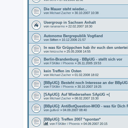
Die Mauer steht wieder...
von
Michael Zacher
»
30.10.2007 10:38
Usergroup in Sachsen Anhalt
von
rananarmo
»
22.02.2007 18:30
Autonome Bergrepublik Vogtland
von
Stiften
»
10.12.2006 21:57
In was für Grüppchen hab ihr euch den untertei
von
hintzsche
»
25.05.2008 14:55
Berlin-Brandenburg - BBpUG - stellt sich vor
von
FSKiller / Phoenix
»
26.11.2005 19:53
kein Treffen im Osten
von
Michael Zacher
»
01.02.2008 18:02
[BBpUG]: Besteht noch Interesse an der BBpU
von
FSKiller / Phoenix
»
30.10.2007 19:25
[SApUG]: Auf Wiedersehen SApUG =(
von
Michael Zacher
»
08.02.2007 15:30
[BBpUG]: AntiBotQuestion-MOD - was für Dich F
von
gulliver
»
04.09.2007 08:40
[BBpUG]: Treffen 2007 *spontan*
von
FSKiller / Phoenix
»
04.09.2007 20:15