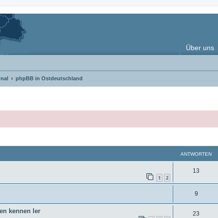
Über uns
nal
phpBB in Ostdeutschland
weiterte Suche
ANTWORTEN
A
13
1
2
n
A
9
t
n
w
ren kennen ler
A
23