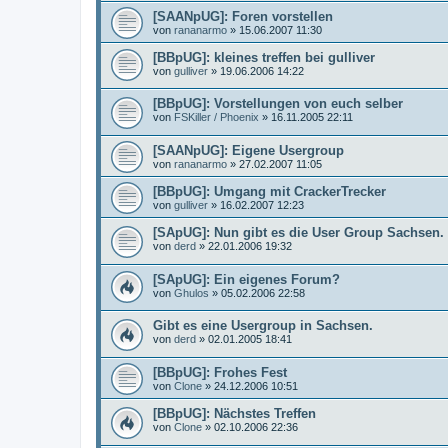
[SAANpUG]: Foren vorstellen
von
rananarmo
»
15.06.2007 11:30
[BBpUG]: kleines treffen bei gulliver
von
gulliver
»
19.06.2006 14:22
[BBpUG]: Vorstellungen von euch selber
von
FSKiller / Phoenix
»
16.11.2005 22:11
[SAANpUG]: Eigene Usergroup
von
rananarmo
»
27.02.2007 11:05
[BBpUG]: Umgang mit CrackerTrecker
von
gulliver
»
16.02.2007 12:23
[SApUG]: Nun gibt es die User Group Sachsen.
von
derd
»
22.01.2006 19:32
[SApUG]: Ein eigenes Forum?
von
Ghulos
»
05.02.2006 22:58
Gibt es eine Usergroup in Sachsen.
von
derd
»
02.01.2005 18:41
[BBpUG]: Frohes Fest
von
Clone
»
24.12.2006 10:51
[BBpUG]: Nächstes Treffen
von
Clone
»
02.10.2006 22:36