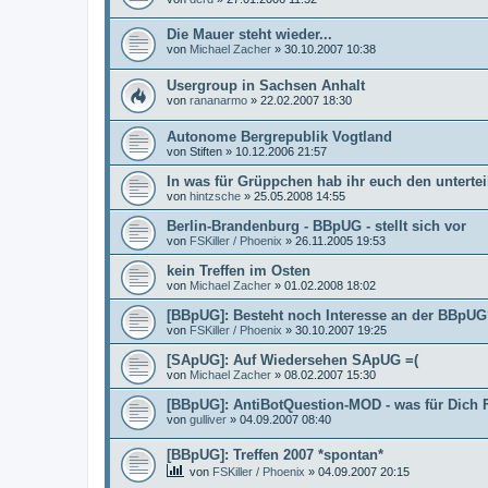
Die Mauer steht wieder...
von
Michael Zacher
»
30.10.2007 10:38
Usergroup in Sachsen Anhalt
von
rananarmo
»
22.02.2007 18:30
Autonome Bergrepublik Vogtland
von
Stiften
»
10.12.2006 21:57
In was für Grüppchen hab ihr euch den untertei
von
hintzsche
»
25.05.2008 14:55
Berlin-Brandenburg - BBpUG - stellt sich vor
von
FSKiller / Phoenix
»
26.11.2005 19:53
kein Treffen im Osten
von
Michael Zacher
»
01.02.2008 18:02
[BBpUG]: Besteht noch Interesse an der BBpU
von
FSKiller / Phoenix
»
30.10.2007 19:25
[SApUG]: Auf Wiedersehen SApUG =(
von
Michael Zacher
»
08.02.2007 15:30
[BBpUG]: AntiBotQuestion-MOD - was für Dich F
von
gulliver
»
04.09.2007 08:40
[BBpUG]: Treffen 2007 *spontan*
von
FSKiller / Phoenix
»
04.09.2007 20:15