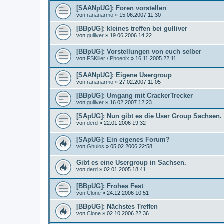
[SAANpUG]: Foren vorstellen
von
rananarmo
»
15.06.2007 11:30
[BBpUG]: kleines treffen bei gulliver
von
gulliver
»
19.06.2006 14:22
[BBpUG]: Vorstellungen von euch selber
von
FSKiller / Phoenix
»
16.11.2005 22:11
[SAANpUG]: Eigene Usergroup
von
rananarmo
»
27.02.2007 11:05
[BBpUG]: Umgang mit CrackerTrecker
von
gulliver
»
16.02.2007 12:23
[SApUG]: Nun gibt es die User Group Sachsen.
von
derd
»
22.01.2006 19:32
[SApUG]: Ein eigenes Forum?
von
Ghulos
»
05.02.2006 22:58
Gibt es eine Usergroup in Sachsen.
von
derd
»
02.01.2005 18:41
[BBpUG]: Frohes Fest
von
Clone
»
24.12.2006 10:51
[BBpUG]: Nächstes Treffen
von
Clone
»
02.10.2006 22:36