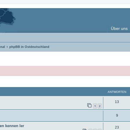
Über uns
nal
phpBB in Ostdeutschland
weiterte Suche
ANTWORTEN
A
13
1
2
n
A
9
t
n
w
ren kennen ler
A
23