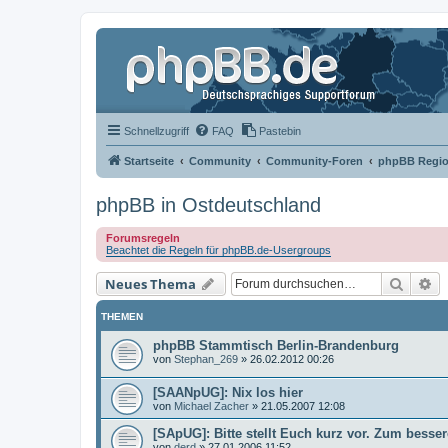
Schnellzugriff
FAQ
Pastebin
Startseite
Community
Community-Foren
phpBB Regio
phpBB in Ostdeutschland
Forumsregeln
Beachtet die Regeln für phpBB.de-Usergroups
Suche
Er
Neues Thema
THEMEN
phpBB Stammtisch Berlin-Brandenburg
von
Stephan_269
»
26.02.2012 00:26
[SAANpUG]: Nix los hier
von
Michael Zacher
»
21.05.2007 12:08
[SApUG]: Bitte stellt Euch kurz vor. Zum besse
von
derd
»
27.01.2006 11:52