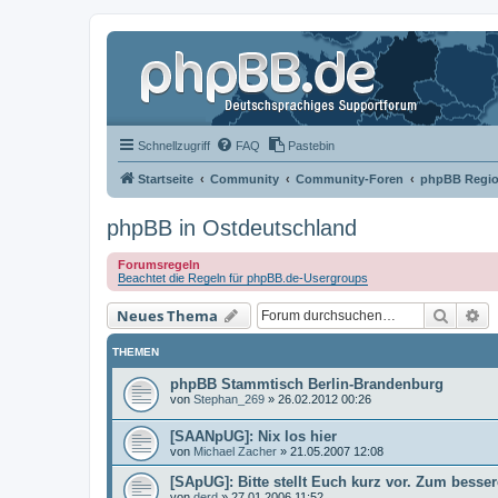
Schnellzugriff
FAQ
Pastebin
Startseite
Community
Community-Foren
phpBB Regio
phpBB in Ostdeutschland
Forumsregeln
Beachtet die Regeln für phpBB.de-Usergroups
Suche
Er
Neues Thema
THEMEN
phpBB Stammtisch Berlin-Brandenburg
von
Stephan_269
»
26.02.2012 00:26
[SAANpUG]: Nix los hier
von
Michael Zacher
»
21.05.2007 12:08
[SApUG]: Bitte stellt Euch kurz vor. Zum besse
von
derd
»
27.01.2006 11:52