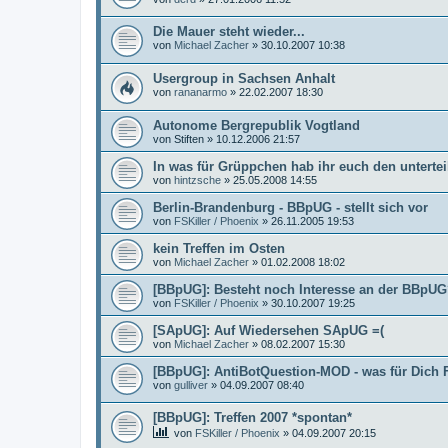
Die Mauer steht wieder...
von
Michael Zacher
»
30.10.2007 10:38
Usergroup in Sachsen Anhalt
von
rananarmo
»
22.02.2007 18:30
Autonome Bergrepublik Vogtland
von
Stiften
»
10.12.2006 21:57
In was für Grüppchen hab ihr euch den untertei
von
hintzsche
»
25.05.2008 14:55
Berlin-Brandenburg - BBpUG - stellt sich vor
von
FSKiller / Phoenix
»
26.11.2005 19:53
kein Treffen im Osten
von
Michael Zacher
»
01.02.2008 18:02
[BBpUG]: Besteht noch Interesse an der BBpU
von
FSKiller / Phoenix
»
30.10.2007 19:25
[SApUG]: Auf Wiedersehen SApUG =(
von
Michael Zacher
»
08.02.2007 15:30
[BBpUG]: AntiBotQuestion-MOD - was für Dich F
von
gulliver
»
04.09.2007 08:40
[BBpUG]: Treffen 2007 *spontan*
von
FSKiller / Phoenix
»
04.09.2007 20:15