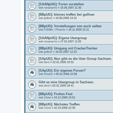
[SAANpUG]: Foren vorstellen
von
rananarmo
»
15.06.2007 11:30
[BBpUG]: kleines treffen bei gulliver
von
gulliver
»
19.06.2006 14:22
[BBpUG]: Vorstellungen von euch selber
von
FSKiller / Phoenix
»
16.11.2005 22:11
[SAANpUG]: Eigene Usergroup
von
rananarmo
»
27.02.2007 11:05
[BBpUG]: Umgang mit CrackerTrecker
von
gulliver
»
16.02.2007 12:23
[SApUG]: Nun gibt es die User Group Sachsen.
von
derd
»
22.01.2006 19:32
[SApUG]: Ein eigenes Forum?
von
Ghulos
»
05.02.2006 22:58
Gibt es eine Usergroup in Sachsen.
von
derd
»
02.01.2005 18:41
[BBpUG]: Frohes Fest
von
Clone
»
24.12.2006 10:51
[BBpUG]: Nächstes Treffen
von
Clone
»
02.10.2006 22:36