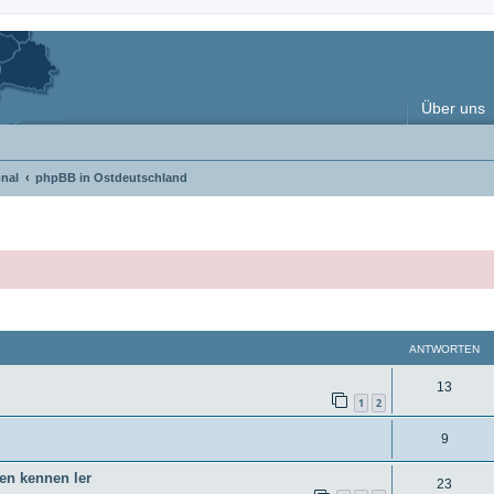
Über uns
nal
phpBB in Ostdeutschland
weiterte Suche
ANTWORTEN
A
13
1
2
n
A
9
t
n
w
ren kennen ler
A
23