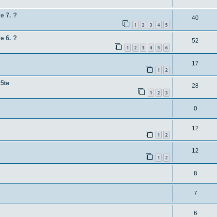
t
o
n
w
e 7. ?
r
A
40
t
1
2
3
4
5
o
t
n
w
e 6. ?
r
A
52
e
t
1
2
3
4
5
6
o
t
n
n
w
r
A
17
e
t
o
1
2
t
n
n
w
r
 5te
A
28
e
t
o
1
2
3
t
n
n
w
r
e
A
0
t
o
t
n
n
w
r
A
12
e
t
1
2
o
t
n
n
w
r
A
12
e
t
1
2
o
t
n
n
w
r
A
8
e
t
o
t
n
n
w
r
A
7
e
t
o
t
n
n
w
A
6
r
e