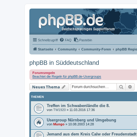
Schnellzugriff
FAQ
Pastebin
Startseite
Community
Community-Foren
phpBB Regio
phpBB in Süddeutschland
Forumsregeln
Beachtet die Regeln für phpBB.de-Usergroups
Suche
Er
Neues Thema
THEMEN
Treffen im Schwabenländle die 8.
von
TW1920
»
11.03.2016 17:36
Usergroup Nürnberg und Umgebung
von
Mungo
»
10.08.2003 14:28
Jemand aus dem Kreis Calw oder Freudenstadt 