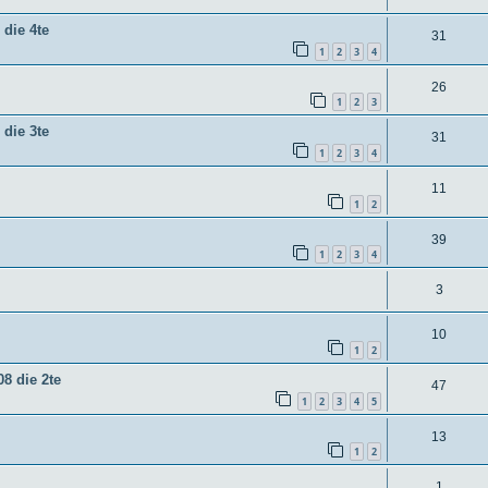
t
o
n
t
n
 die 4te
w
A
31
r
t
e
1
2
3
4
o
n
t
w
n
A
26
r
t
e
1
2
3
o
n
t
w
n
 die 3te
r
A
31
t
e
o
1
2
3
4
t
n
w
n
r
A
11
e
t
o
1
2
t
n
n
w
r
e
A
39
t
o
1
2
3
4
t
n
n
w
r
e
A
3
t
o
t
n
n
w
r
A
10
e
t
1
2
o
t
n
n
w
8 die 2te
r
A
47
e
t
1
2
3
4
5
o
t
n
n
w
r
A
13
e
t
o
1
2
t
n
n
w
r
A
1
e