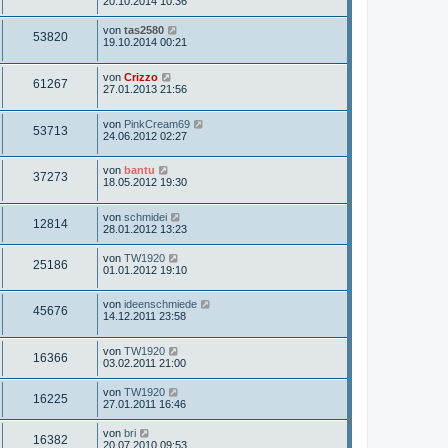
g
e
20.10.2014 10:36
e
i
i
t
r
t
u
z
r
B
r
L
von
tas2580
f
Z
53820
t
e
a
e
19.10.2014 00:21
g
e
i
g
i
t
f
r
u
t
z
r
B
r
L
von
Crizzo
t
f
Z
61267
e
e
a
g
e
27.01.2013 21:56
e
i
g
i
t
r
f
u
t
z
r
B
r
L
von
PinkCream69
t
f
e
Z
53713
e
a
g
e
24.06.2012 02:27
e
i
i
g
t
r
t
f
u
z
r
B
r
f
L
von
bantu
t
e
a
Z
37273
e
g
e
18.05.2012 19:30
e
i
g
i
f
t
r
t
u
z
r
B
r
f
L
von
schmidei
t
e
e
a
Z
12814
g
e
28.01.2012 13:23
e
i
g
i
f
t
r
t
u
z
r
B
r
L
von
TW1920
f
Z
25186
t
e
e
a
e
01.01.2012 19:10
g
e
i
g
i
t
f
r
u
t
z
r
B
r
L
von
ideenschmiede
t
f
Z
45676
e
e
a
g
e
14.12.2011 23:58
e
i
g
i
t
r
f
u
t
z
r
B
r
L
von
TW1920
t
f
e
Z
16366
e
a
g
e
03.02.2011 21:00
e
i
i
g
t
r
t
f
u
z
r
B
r
L
von
TW1920
f
Z
16225
t
e
a
e
e
27.01.2011 16:46
g
e
i
g
i
t
f
r
u
t
z
L
von
bri
r
B
r
Z
16382
t
f
e
e
20.07.2010 09:53
e
a