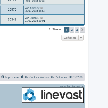
g
e
09.03.2008 12:39
e
i
g
i
f
t
r
t
u
z
r
B
r
L
von
Xmasdy
f
Z
19570
t
e
e
a
e
05.02.2008 18:52
g
e
i
g
i
t
f
r
u
t
z
L
von
Julian87
r
B
r
Z
30348
t
f
e
e
01.02.2008 20:01
e
a
g
e
t
i
g
i
r
u
f
z
t
r
B
1
2
3
t
Nächste
71 Themen
r
f
e
g
e
e
a
i
i
r
g
t
f
Gehe zu
r
B
r
f
e
a
e
i
i
g
t
f
r
f
a
e
g
f
e
Impressum
Alle Cookies löschen
Alle Zeiten sind
UTC+02:00
hosted by Linevast.de