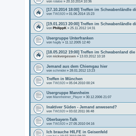
von
rolaloe
»
20.10.2014 10:36
[17.10.2014 18:00] Treffen im Schwabenländle di
von
TW1920
»
01.06.2014 15:23
[19.01.2013 20:00] Treffen im Schwabenländle di
von
PhilippK
»
25.11.2012 14:31
Usergruppe Unterfranken
von
hagily
»
11.12.2005 12:40
[18.05.2012 19:00] Treffen im Schwabenland die
von
nickvergessen
»
13.03.2012 10:18
Jemand aus dem Chiemgau hier
von
schmidei
»
28.01.2012 13:23
Treffen in München
von
TW1920
»
05.04.2010 00:24
Usergruppe Mannheim
von
Mannheimer_Player
»
30.12.2006 21:07
Inaktiver Süden - Jemand anwesend?
von
TW1920
»
03.02.2011 06:48
Oberbayern-Talk
von
TW1920
»
27.05.2010 04:16
Ich brauche HILFE in Geisenfeld