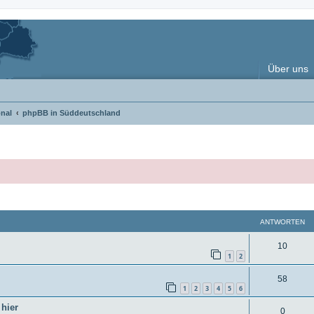
Über uns
nal
phpBB in Süddeutschland
weiterte Suche
ANTWORTEN
A
10
1
2
n
A
58
t
1
2
3
4
5
6
n
w
hier
A
0