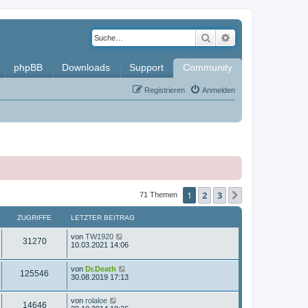
Suche
Erweiterte Such
phpBB
Downloads
Support
Community
Registrieren
Anmelden
1
2
3
Nächste
71 Themen
ZUGRIFFE
LETZTER BEITRAG
L
von
TW1920
Z
31270
e
10.03.2021 14:06
t
u
z
L
von
Dr.Death
t
Z
125546
g
e
30.08.2019 17:13
e
t
r
u
z
r
B
L
von
rolaloe
t
e
Z
14646