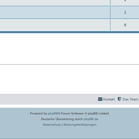
t
o
t
n
n
w
r
A
1
e
t
o
t
n
n
w
A
9
r
e
t
o
n
t
n
w
r
t
e
o
t
w
n
r
e
o
t
n
r
e
t
n
e
n
Kontakt
Das Team
Powered by
phpBB
® Forum Software © phpBB Limited
Deutsche Übersetzung durch
phpBB.de
Datenschutz
|
Nutzungsbedingungen