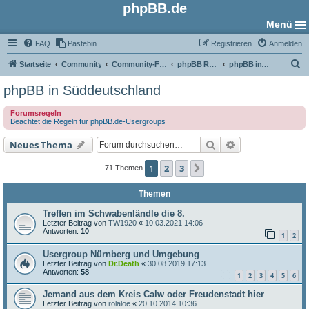
phpBB.de
Menü
FAQ
Pastebin
Registrieren
Anmelden
S
Startseite
Community
Community-Foren
phpBB Regional
phpBB in Süddeutschland
u
phpBB in Süddeutschland
c
Forumsregeln
h
Beachtet die Regeln für phpBB.de-Usergroups
e
Suche
Erweiterte Such
Neues Thema
1
2
3
Nächste
71 Themen
Themen
Treffen im Schwabenländle die 8.
Letzter Beitrag von
TW1920
«
10.03.2021 14:06
Antworten:
10
1
2
Usergroup Nürnberg und Umgebung
Letzter Beitrag von
Dr.Death
«
30.08.2019 17:13
Antworten:
58
1
2
3
4
5
6
Jemand aus dem Kreis Calw oder Freudenstadt hier
Letzter Beitrag von
rolaloe
«
20.10.2014 10:36