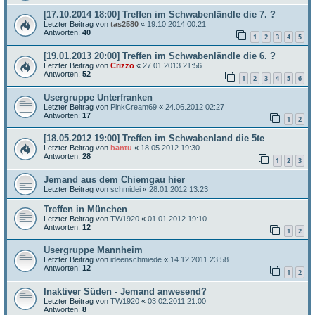
[17.10.2014 18:00] Treffen im Schwabenländle die 7. ?
Letzter Beitrag von
tas2580
«
19.10.2014 00:21
Antworten:
40
1
2
3
4
5
[19.01.2013 20:00] Treffen im Schwabenländle die 6. ?
Letzter Beitrag von
Crizzo
«
27.01.2013 21:56
Antworten:
52
1
2
3
4
5
6
Usergruppe Unterfranken
Letzter Beitrag von
PinkCream69
«
24.06.2012 02:27
Antworten:
17
1
2
[18.05.2012 19:00] Treffen im Schwabenland die 5te
Letzter Beitrag von
bantu
«
18.05.2012 19:30
Antworten:
28
1
2
3
Jemand aus dem Chiemgau hier
Letzter Beitrag von
schmidei
«
28.01.2012 13:23
Treffen in München
Letzter Beitrag von
TW1920
«
01.01.2012 19:10
Antworten:
12
1
2
Usergruppe Mannheim
Letzter Beitrag von
ideenschmiede
«
14.12.2011 23:58
Antworten:
12
1
2
Inaktiver Süden - Jemand anwesend?
Letzter Beitrag von
TW1920
«
03.02.2011 21:00
Antworten:
8