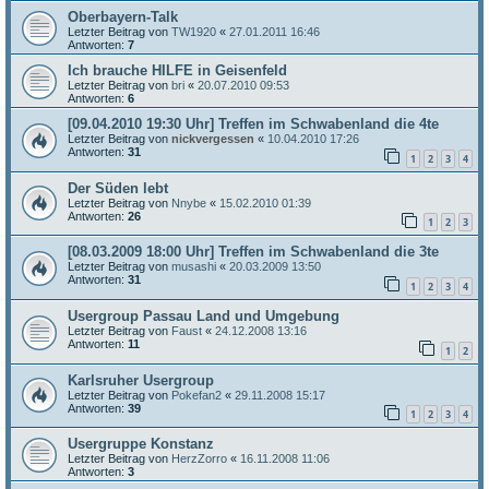
Oberbayern-Talk
Letzter Beitrag von
TW1920
«
27.01.2011 16:46
Antworten:
7
Ich brauche HILFE in Geisenfeld
Letzter Beitrag von
bri
«
20.07.2010 09:53
Antworten:
6
[09.04.2010 19:30 Uhr] Treffen im Schwabenland die 4te
Letzter Beitrag von
nickvergessen
«
10.04.2010 17:26
Antworten:
31
1
2
3
4
Der Süden lebt
Letzter Beitrag von
Nnybe
«
15.02.2010 01:39
Antworten:
26
1
2
3
[08.03.2009 18:00 Uhr] Treffen im Schwabenland die 3te
Letzter Beitrag von
musashi
«
20.03.2009 13:50
Antworten:
31
1
2
3
4
Usergroup Passau Land und Umgebung
Letzter Beitrag von
Faust
«
24.12.2008 13:16
Antworten:
11
1
2
Karlsruher Usergroup
Letzter Beitrag von
Pokefan2
«
29.11.2008 15:17
Antworten:
39
1
2
3
4
Usergruppe Konstanz
Letzter Beitrag von
HerzZorro
«
16.11.2008 11:06
Antworten:
3