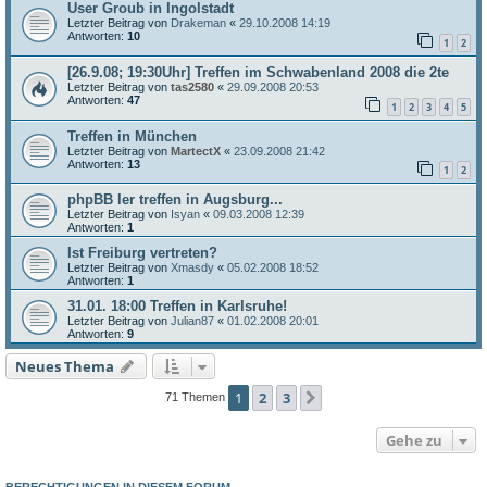
User Groub in Ingolstadt
Letzter Beitrag von
Drakeman
«
29.10.2008 14:19
Antworten:
10
1
2
[26.9.08; 19:30Uhr] Treffen im Schwabenland 2008 die 2te
Letzter Beitrag von
tas2580
«
29.09.2008 20:53
Antworten:
47
1
2
3
4
5
Treffen in München
Letzter Beitrag von
MartectX
«
23.09.2008 21:42
Antworten:
13
1
2
phpBB ler treffen in Augsburg...
Letzter Beitrag von
Isyan
«
09.03.2008 12:39
Antworten:
1
Ist Freiburg vertreten?
Letzter Beitrag von
Xmasdy
«
05.02.2008 18:52
Antworten:
1
31.01. 18:00 Treffen in Karlsruhe!
Letzter Beitrag von
Julian87
«
01.02.2008 20:01
Antworten:
9
Neues Thema
1
2
3
Nächste
71 Themen
Gehe zu