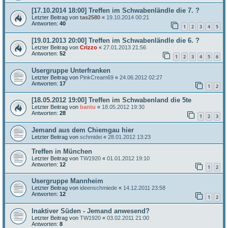
[17.10.2014 18:00] Treffen im Schwabenländle die 7. ?
Letzter Beitrag von
tas2580
«
19.10.2014 00:21
Antworten:
40
1
2
3
4
5
[19.01.2013 20:00] Treffen im Schwabenländle die 6. ?
Letzter Beitrag von
Crizzo
«
27.01.2013 21:56
Antworten:
52
1
2
3
4
5
6
Usergruppe Unterfranken
Letzter Beitrag von
PinkCream69
«
24.06.2012 02:27
Antworten:
17
1
2
[18.05.2012 19:00] Treffen im Schwabenland die 5te
Letzter Beitrag von
bantu
«
18.05.2012 19:30
Antworten:
28
1
2
3
Jemand aus dem Chiemgau hier
Letzter Beitrag von
schmidei
«
28.01.2012 13:23
Treffen in München
Letzter Beitrag von
TW1920
«
01.01.2012 19:10
Antworten:
12
1
2
Usergruppe Mannheim
Letzter Beitrag von
ideenschmiede
«
14.12.2011 23:58
Antworten:
12
1
2
Inaktiver Süden - Jemand anwesend?
Letzter Beitrag von
TW1920
«
03.02.2011 21:00
Antworten:
8