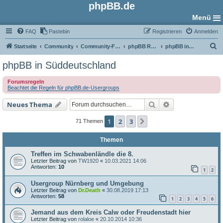
phpBB.de
Menü
FAQ
Pastebin
Registrieren
Anmelden
S
Startseite
Community
Community-Foren
phpBB Regional
phpBB in Süddeutschland
u
phpBB in Süddeutschland
c
Forumsregeln
h
Beachtet die Regeln für phpBB.de-Usergroups
e
Suche
Erweiterte Such
Neues Thema
1
2
3
Nächste
71 Themen
Themen
Treffen im Schwabenländle die 8.
Letzter Beitrag von
TW1920
«
10.03.2021 14:06
Antworten:
10
1
2
Usergroup Nürnberg und Umgebung
Letzter Beitrag von
Dr.Death
«
30.08.2019 17:13
Antworten:
58
1
2
3
4
5
6
Jemand aus dem Kreis Calw oder Freudenstadt hier
Letzter Beitrag von
rolaloe
«
20.10.2014 10:36