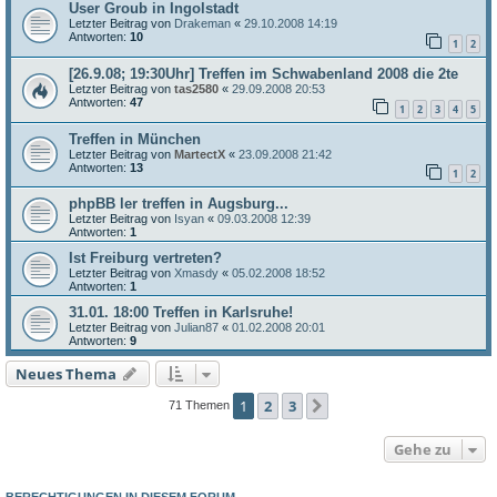
User Groub in Ingolstadt
Letzter Beitrag von
Drakeman
«
29.10.2008 14:19
Antworten:
10
1
2
[26.9.08; 19:30Uhr] Treffen im Schwabenland 2008 die 2te
Letzter Beitrag von
tas2580
«
29.09.2008 20:53
Antworten:
47
1
2
3
4
5
Treffen in München
Letzter Beitrag von
MartectX
«
23.09.2008 21:42
Antworten:
13
1
2
phpBB ler treffen in Augsburg...
Letzter Beitrag von
Isyan
«
09.03.2008 12:39
Antworten:
1
Ist Freiburg vertreten?
Letzter Beitrag von
Xmasdy
«
05.02.2008 18:52
Antworten:
1
31.01. 18:00 Treffen in Karlsruhe!
Letzter Beitrag von
Julian87
«
01.02.2008 20:01
Antworten:
9
Neues Thema
1
2
3
Nächste
71 Themen
Gehe zu