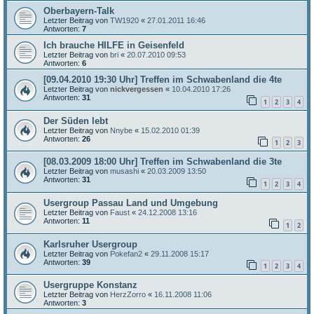
Oberbayern-Talk
Letzter Beitrag von
TW1920
«
27.01.2011 16:46
Antworten:
7
Ich brauche HILFE in Geisenfeld
Letzter Beitrag von
bri
«
20.07.2010 09:53
Antworten:
6
[09.04.2010 19:30 Uhr] Treffen im Schwabenland die 4te
Letzter Beitrag von
nickvergessen
«
10.04.2010 17:26
Antworten:
31
1
2
3
4
Der Süden lebt
Letzter Beitrag von
Nnybe
«
15.02.2010 01:39
Antworten:
26
1
2
3
[08.03.2009 18:00 Uhr] Treffen im Schwabenland die 3te
Letzter Beitrag von
musashi
«
20.03.2009 13:50
Antworten:
31
1
2
3
4
Usergroup Passau Land und Umgebung
Letzter Beitrag von
Faust
«
24.12.2008 13:16
Antworten:
11
1
2
Karlsruher Usergroup
Letzter Beitrag von
Pokefan2
«
29.11.2008 15:17
Antworten:
39
1
2
3
4
Usergruppe Konstanz
Letzter Beitrag von
HerzZorro
«
16.11.2008 11:06
Antworten:
3