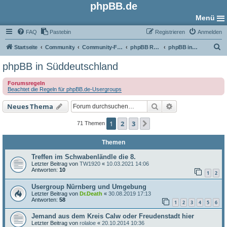
phpBB.de
Menü
FAQ
Pastebin
Registrieren
Anmelden
S
Startseite
Community
Community-Foren
phpBB Regional
phpBB in Süddeutschland
u
phpBB in Süddeutschland
c
Forumsregeln
h
Beachtet die Regeln für phpBB.de-Usergroups
e
Suche
Erweiterte Such
Neues Thema
1
2
3
Nächste
71 Themen
Themen
Treffen im Schwabenländle die 8.
Letzter Beitrag von
TW1920
«
10.03.2021 14:06
Antworten:
10
1
2
Usergroup Nürnberg und Umgebung
Letzter Beitrag von
Dr.Death
«
30.08.2019 17:13
Antworten:
58
1
2
3
4
5
6
Jemand aus dem Kreis Calw oder Freudenstadt hier
Letzter Beitrag von
rolaloe
«
20.10.2014 10:36