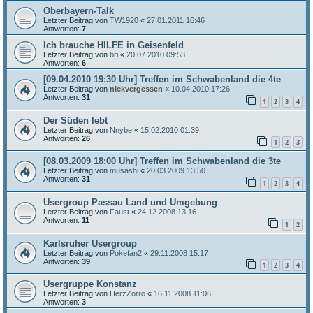
Oberbayern-Talk
Letzter Beitrag von
TW1920
«
27.01.2011 16:46
Antworten:
7
Ich brauche HILFE in Geisenfeld
Letzter Beitrag von
bri
«
20.07.2010 09:53
Antworten:
6
[09.04.2010 19:30 Uhr] Treffen im Schwabenland die 4te
Letzter Beitrag von
nickvergessen
«
10.04.2010 17:26
Antworten:
31
1
2
3
4
Der Süden lebt
Letzter Beitrag von
Nnybe
«
15.02.2010 01:39
Antworten:
26
1
2
3
[08.03.2009 18:00 Uhr] Treffen im Schwabenland die 3te
Letzter Beitrag von
musashi
«
20.03.2009 13:50
Antworten:
31
1
2
3
4
Usergroup Passau Land und Umgebung
Letzter Beitrag von
Faust
«
24.12.2008 13:16
Antworten:
11
1
2
Karlsruher Usergroup
Letzter Beitrag von
Pokefan2
«
29.11.2008 15:17
Antworten:
39
1
2
3
4
Usergruppe Konstanz
Letzter Beitrag von
HerzZorro
«
16.11.2008 11:06
Antworten:
3