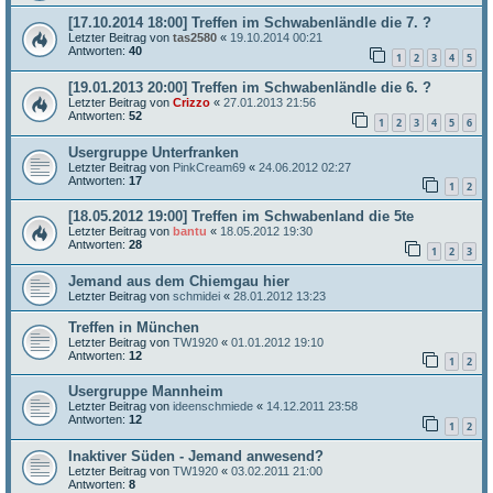
[17.10.2014 18:00] Treffen im Schwabenländle die 7. ?
Letzter Beitrag von
tas2580
«
19.10.2014 00:21
Antworten:
40
1
2
3
4
5
[19.01.2013 20:00] Treffen im Schwabenländle die 6. ?
Letzter Beitrag von
Crizzo
«
27.01.2013 21:56
Antworten:
52
1
2
3
4
5
6
Usergruppe Unterfranken
Letzter Beitrag von
PinkCream69
«
24.06.2012 02:27
Antworten:
17
1
2
[18.05.2012 19:00] Treffen im Schwabenland die 5te
Letzter Beitrag von
bantu
«
18.05.2012 19:30
Antworten:
28
1
2
3
Jemand aus dem Chiemgau hier
Letzter Beitrag von
schmidei
«
28.01.2012 13:23
Treffen in München
Letzter Beitrag von
TW1920
«
01.01.2012 19:10
Antworten:
12
1
2
Usergruppe Mannheim
Letzter Beitrag von
ideenschmiede
«
14.12.2011 23:58
Antworten:
12
1
2
Inaktiver Süden - Jemand anwesend?
Letzter Beitrag von
TW1920
«
03.02.2011 21:00
Antworten:
8