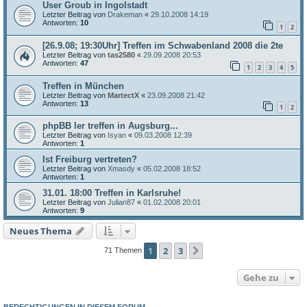
User Groub in Ingolstadt
Letzter Beitrag von
Drakeman
«
29.10.2008 14:19
Antworten:
10
1
2
[26.9.08; 19:30Uhr] Treffen im Schwabenland 2008 die 2te
Letzter Beitrag von
tas2580
«
29.09.2008 20:53
Antworten:
47
1
2
3
4
5
Treffen in München
Letzter Beitrag von
MartectX
«
23.09.2008 21:42
Antworten:
13
1
2
phpBB ler treffen in Augsburg...
Letzter Beitrag von
Isyan
«
09.03.2008 12:39
Antworten:
1
Ist Freiburg vertreten?
Letzter Beitrag von
Xmasdy
«
05.02.2008 18:52
Antworten:
1
31.01. 18:00 Treffen in Karlsruhe!
Letzter Beitrag von
Julian87
«
01.02.2008 20:01
Antworten:
9
Neues Thema
1
2
3
Nächste
71 Themen
Gehe zu