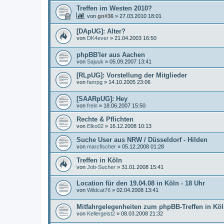
Treffen im Westen 2010?
von
gn#36
»
27.03.2010 18:01
[DApUG]: Alter?
von
DK4ever
»
21.04.2003 16:50
phpBB'ler aus Aachen
von
Sajuuk
»
05.09.2007 13:41
[RLpUG]: Vorstellung der Mitglieder
von
fanrpg
»
14.10.2005 23:06
[SAARpUG]: Hey
von
frein
»
18.06.2007 15:50
Rechte & Pflichten
von
Elko02
»
16.12.2008 10:13
Suche User aus NRW / Düsseldorf - Hilden
von
marcfischer
»
05.12.2008 01:28
Treffen in Köln
von
Job-Sucher
»
31.01.2008 15:41
Location für den 19.04.08 in Köln - 18 Uhr
von
Wildcat76
»
02.04.2008 13:41
Mitfahrgelegenheiten zum phpBB-Treffen in Kö
von
Kellergeist2
»
08.03.2008 21:32