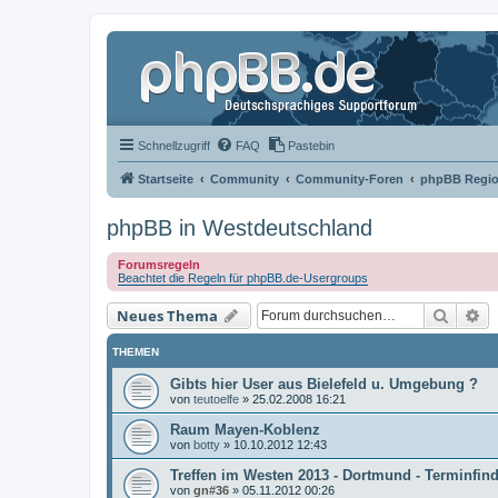
Schnellzugriff
FAQ
Pastebin
Startseite
Community
Community-Foren
phpBB Regio
phpBB in Westdeutschland
Forumsregeln
Beachtet die Regeln für phpBB.de-Usergroups
Suche
Er
Neues Thema
THEMEN
Gibts hier User aus Bielefeld u. Umgebung ?
von
teutoelfe
»
25.02.2008 16:21
Raum Mayen-Koblenz
von
botty
»
10.10.2012 12:43
Treffen im Westen 2013 - Dortmund - Terminfin
von
gn#36
»
05.11.2012 00:26