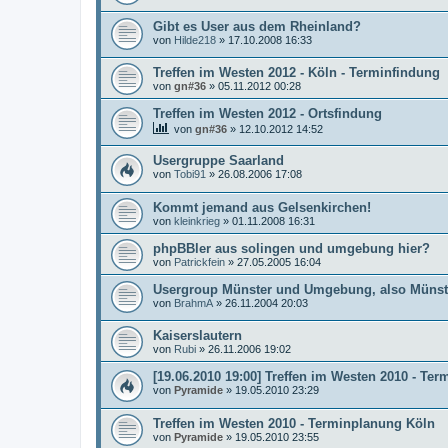
Gibt es User aus dem Rheinland?
von
Hilde218
»
17.10.2008 16:33
Treffen im Westen 2012 - Köln - Terminfindung
von
gn#36
»
05.11.2012 00:28
Treffen im Westen 2012 - Ortsfindung
von
gn#36
»
12.10.2012 14:52
Usergruppe Saarland
von
Tobi91
»
26.08.2006 17:08
Kommt jemand aus Gelsenkirchen!
von
kleinkrieg
»
01.11.2008 16:31
phpBBler aus solingen und umgebung hier?
von
Patrickfein
»
27.05.2005 16:04
Usergroup Münster und Umgebung, also Münst
von
BrahmA
»
26.11.2004 20:03
Kaiserslautern
von
Rubi
»
26.11.2006 19:02
[19.06.2010 19:00] Treffen im Westen 2010 - T
von
Pyramide
»
19.05.2010 23:29
Treffen im Westen 2010 - Terminplanung Köln
von
Pyramide
»
19.05.2010 23:55