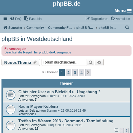
phpBB.de
Menü
FAQ
Pastebin
Registrieren
Anmelden
S
Startseite
Community
Community-Foren
phpBB Regional
phpBB in Westdeutschland
u
phpBB in Westdeutschland
c
Forumsregeln
h
Beachtet die Regeln für phpBB.de-Usergroups
e
Suche
Erweiterte Such
Neues Thema
1
2
3
4
Nächste
98 Themen
Themen
Gibts hier User aus Bielefeld u. Umgebung ?
Letzter Beitrag von
JLukat
«
10.11.2023 20:00
Antworten:
7
Raum Mayen-Koblenz
Letzter Beitrag von
Stemmi
«
21.09.2014 21:49
Antworten:
1
Treffen im Westen 2013 - Dortmund - Terminfindung
Letzter Beitrag von
Luuq
«
20.09.2014 19:19
Antworten:
12
1
2