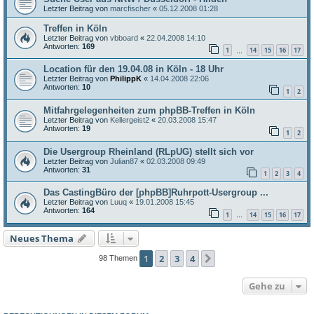
Letzter Beitrag von
marcfischer
«
05.12.2008 01:28
Treffen in Köln
Letzter Beitrag von
vbboard
«
22.04.2008 14:10
Antworten:
169
1
14
15
16
17
…
Location für den 19.04.08 in Köln - 18 Uhr
Letzter Beitrag von
PhilippK
«
14.04.2008 22:06
Antworten:
10
1
2
Mitfahrgelegenheiten zum phpBB-Treffen in Köln
Letzter Beitrag von
Kellergeist2
«
20.03.2008 15:47
Antworten:
19
1
2
Die Usergroup Rheinland (RLpUG) stellt sich vor
Letzter Beitrag von
Julian87
«
02.03.2008 09:49
Antworten:
31
1
2
3
4
Das CastingBüro der [phpBB]Ruhrpott-Usergroup ...
Letzter Beitrag von
Luuq
«
19.01.2008 15:45
Antworten:
164
1
14
15
16
17
…
Neues Thema
1
2
3
4
Nächste
98 Themen
Gehe zu