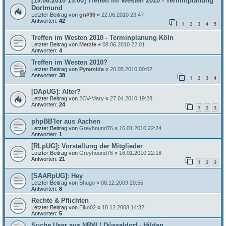
[19.06.2010 19:00] Treffen im Westen 2010 - Terminplanung
Dortmund
Letzter Beitrag von
gn#36
«
22.06.2010 23:47
Antworten:
42
1
2
3
4
5
Treffen im Westen 2010 - Terminplanung Köln
Letzter Beitrag von
Metzle
«
08.06.2010 22:01
Antworten:
4
Treffen im Westen 2010?
Letzter Beitrag von
Pyramide
«
20.05.2010 00:02
Antworten:
38
1
2
3
4
[DApUG]: Alter?
Letzter Beitrag von
2CV-Mary
«
27.04.2010 19:28
Antworten:
24
1
2
3
phpBB'ler aus Aachen
Letzter Beitrag von
Greyhound76
«
16.01.2010 22:24
Antworten:
1
[RLpUG]: Vorstellung der Mitglieder
Letzter Beitrag von
Greyhound76
«
16.01.2010 22:18
Antworten:
21
1
2
3
[SAARpUG]: Hey
Letzter Beitrag von
Shugo
«
08.12.2009 20:55
Antworten:
8
Rechte & Pflichten
Letzter Beitrag von
Elko02
«
18.12.2008 14:32
Antworten:
5
Suche User aus NRW / Düsseldorf - Hilden