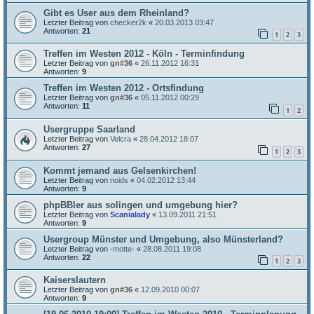
Gibt es User aus dem Rheinland?
Letzter Beitrag von
checker2k
«
20.03.2013 03:47
Antworten:
21
1
2
3
Treffen im Westen 2012 - Köln - Terminfindung
Letzter Beitrag von
gn#36
«
26.11.2012 16:31
Antworten:
9
Treffen im Westen 2012 - Ortsfindung
Letzter Beitrag von
gn#36
«
05.11.2012 00:29
Antworten:
11
1
2
Usergruppe Saarland
Letzter Beitrag von
Velcra
«
28.04.2012 18:07
Antworten:
27
1
2
3
Kommt jemand aus Gelsenkirchen!
Letzter Beitrag von
noids
«
04.02.2012 13:44
Antworten:
9
phpBBler aus solingen und umgebung hier?
Letzter Beitrag von
Scanialady
«
13.09.2011 21:51
Antworten:
9
Usergroup Münster und Umgebung, also Münsterland?
Letzter Beitrag von
-motte-
«
28.08.2011 19:08
Antworten:
22
1
2
3
Kaiserslautern
Letzter Beitrag von
gn#36
«
12.09.2010 00:07
Antworten:
9