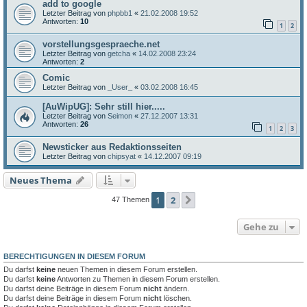
add to google
Letzter Beitrag von
phpbb1
«
21.02.2008 19:52
Antworten:
10
1
2
vorstellungsgespraeche.net
Letzter Beitrag von
getcha
«
14.02.2008 23:24
Antworten:
2
Comic
Letzter Beitrag von
_User_
«
03.02.2008 16:45
[AuWipUG]: Sehr still hier.....
Letzter Beitrag von
Seimon
«
27.12.2007 13:31
Antworten:
26
1
2
3
Newsticker aus Redaktionsseiten
Letzter Beitrag von
chipsyat
«
14.12.2007 09:19
Neues Thema
1
2
Nächste
47 Themen
Gehe zu
BERECHTIGUNGEN IN DIESEM FORUM
Du darfst
keine
neuen Themen in diesem Forum erstellen.
Du darfst
keine
Antworten zu Themen in diesem Forum erstellen.
Du darfst deine Beiträge in diesem Forum
nicht
ändern.
Du darfst deine Beiträge in diesem Forum
nicht
löschen.