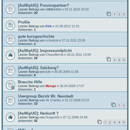
[AuWipUG]: Forumspartner?
Letzter Beitrag von
hililililklklklkl
«
03.11.2015 23:02
Antworten:
20
1
2
3
Profile
Letzter Beitrag von
Kirk
«
21.08.2012 12:31
Antworten:
1
gute kurzgeschichte
Letzter Beitrag von
schnitzel
«
27.11.2011 23:05
Antworten:
2
[AuWipUG]: Impressumfplicht
Letzter Beitrag von
ChaosBernd
«
18.01.2011 13:09
Antworten:
25
1
2
3
[AuWipUG]: Salzburg?
Letzter Beitrag von
kdn
«
30.05.2009 11:56
Antworten:
8
Brauche Hilfe
Letzter Beitrag von
Mungo
«
30.04.2009 17:07
Antworten:
1
Usergroup Bezirk Wr. Neustadt
Letzter Beitrag von
Sir Charles
«
31.12.2008 22:53
Antworten:
10
1
2
[AuWipUG]: Herkunft ?
Letzter Beitrag von
Dragon02
«
07.12.2008 23:48
Antworten:
42
1
2
3
4
5