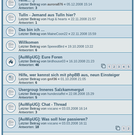
Hilfe... :)
Letzter Beitrag von
aurora876
«
05.12.2008 15:14
Antworten:
3
Tulln - Jemand aus Tulln hier?
Letzter Beitrag von
Hugi & hearts
«
22.11.2008 21:57
Antworten:
1
Das bin ich ...
Letzter Beitrag von
MaineCoon22
«
22.11.2008 15:59
Willkomen
Letzter Beitrag von
SpeeedBird
«
19.10.2008 13:22
Antworten:
6
[AuWipUG]: Eure Foren
Letzter Beitrag von
birdhouse03
«
16.10.2008 21:23
Antworten:
46
1
2
3
4
5
Hilfe, wer kennst sich mit phpBB aus, neun Einsteiger
Letzter Beitrag von
gn#36
«
01.10.2008 21:05
Antworten:
6
Usergroup Inneres Salzkammergut
Letzter Beitrag von
hundestaffel
«
22.08.2008 15:29
Antworten:
5
[AuWipUG]: Chat - Thread
Letzter Beitrag von
vocano
«
03.03.2008 16:14
Antworten:
3
[AuWipUG]: Was soll hier passieren?
Letzter Beitrag von
vocano
«
03.03.2008 16:11
Antworten:
18
1
2