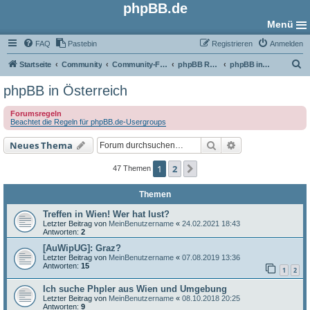
phpBB.de
Menü
FAQ
Pastebin
Registrieren
Anmelden
S
Startseite
Community
Community-Foren
phpBB Regional
phpBB in Österreich
u
phpBB in Österreich
c
Forumsregeln
h
Beachtet die Regeln für phpBB.de-Usergroups
e
Suche
Erweiterte Such
Neues Thema
1
2
Nächste
47 Themen
Themen
Treffen in Wien! Wer hat lust?
Letzter Beitrag von
MeinBenutzername
«
24.02.2021 18:43
Antworten:
2
[AuWipUG]: Graz?
Letzter Beitrag von
MeinBenutzername
«
07.08.2019 13:36
Antworten:
15
1
2
Ich suche Phpler aus Wien und Umgebung
Letzter Beitrag von
MeinBenutzername
«
08.10.2018 20:25
Antworten:
9