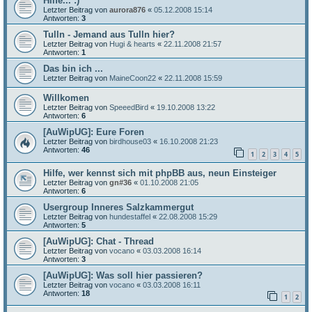
Hilfe... :)
Letzter Beitrag von
aurora876
«
05.12.2008 15:14
Antworten:
3
Tulln - Jemand aus Tulln hier?
Letzter Beitrag von
Hugi & hearts
«
22.11.2008 21:57
Antworten:
1
Das bin ich ...
Letzter Beitrag von
MaineCoon22
«
22.11.2008 15:59
Willkomen
Letzter Beitrag von
SpeeedBird
«
19.10.2008 13:22
Antworten:
6
[AuWipUG]: Eure Foren
Letzter Beitrag von
birdhouse03
«
16.10.2008 21:23
Antworten:
46
1
2
3
4
5
Hilfe, wer kennst sich mit phpBB aus, neun Einsteiger
Letzter Beitrag von
gn#36
«
01.10.2008 21:05
Antworten:
6
Usergroup Inneres Salzkammergut
Letzter Beitrag von
hundestaffel
«
22.08.2008 15:29
Antworten:
5
[AuWipUG]: Chat - Thread
Letzter Beitrag von
vocano
«
03.03.2008 16:14
Antworten:
3
[AuWipUG]: Was soll hier passieren?
Letzter Beitrag von
vocano
«
03.03.2008 16:11
Antworten:
18
1
2