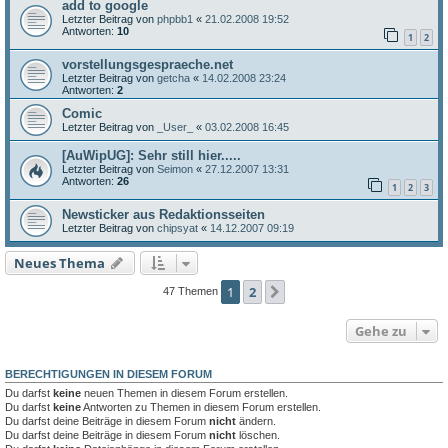
add to google
Letzter Beitrag von
phpbb1
«
21.02.2008 19:52
Antworten:
10
1
2
vorstellungsgespraeche.net
Letzter Beitrag von
getcha
«
14.02.2008 23:24
Antworten:
2
Comic
Letzter Beitrag von
_User_
«
03.02.2008 16:45
[AuWipUG]: Sehr still hier.....
Letzter Beitrag von
Seimon
«
27.12.2007 13:31
Antworten:
26
1
2
3
Newsticker aus Redaktionsseiten
Letzter Beitrag von
chipsyat
«
14.12.2007 09:19
Neues Thema
1
2
Nächste
47 Themen
Gehe zu
BERECHTIGUNGEN IN DIESEM FORUM
Du darfst
keine
neuen Themen in diesem Forum erstellen.
Du darfst
keine
Antworten zu Themen in diesem Forum erstellen.
Du darfst deine Beiträge in diesem Forum
nicht
ändern.
Du darfst deine Beiträge in diesem Forum
nicht
löschen.