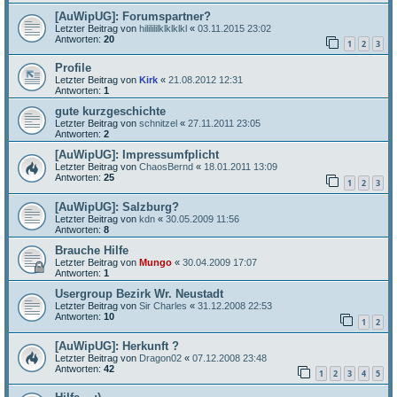
[AuWipUG]: Forumspartner?
Letzter Beitrag von
hililililklklklkl
«
03.11.2015 23:02
Antworten:
20
1
2
3
Profile
Letzter Beitrag von
Kirk
«
21.08.2012 12:31
Antworten:
1
gute kurzgeschichte
Letzter Beitrag von
schnitzel
«
27.11.2011 23:05
Antworten:
2
[AuWipUG]: Impressumfplicht
Letzter Beitrag von
ChaosBernd
«
18.01.2011 13:09
Antworten:
25
1
2
3
[AuWipUG]: Salzburg?
Letzter Beitrag von
kdn
«
30.05.2009 11:56
Antworten:
8
Brauche Hilfe
Letzter Beitrag von
Mungo
«
30.04.2009 17:07
Antworten:
1
Usergroup Bezirk Wr. Neustadt
Letzter Beitrag von
Sir Charles
«
31.12.2008 22:53
Antworten:
10
1
2
[AuWipUG]: Herkunft ?
Letzter Beitrag von
Dragon02
«
07.12.2008 23:48
Antworten:
42
1
2
3
4
5