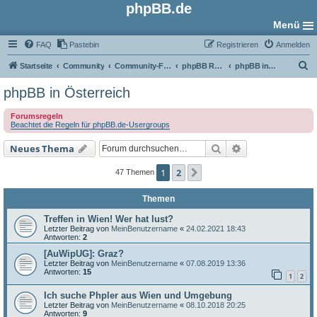
phpBB.de
Menü
FAQ
Pastebin
Registrieren
Anmelden
S
Startseite
Community
Community-Foren
phpBB Regional
phpBB in Österreich
u
phpBB in Österreich
c
Forumsregeln
h
Beachtet die Regeln für phpBB.de-Usergroups
e
Suche
Erweiterte Such
Neues Thema
1
2
Nächste
47 Themen
Themen
Treffen in Wien! Wer hat lust?
Letzter Beitrag von
MeinBenutzername
«
24.02.2021 18:43
Antworten:
2
[AuWipUG]: Graz?
Letzter Beitrag von
MeinBenutzername
«
07.08.2019 13:36
Antworten:
15
1
2
Ich suche Phpler aus Wien und Umgebung
Letzter Beitrag von
MeinBenutzername
«
08.10.2018 20:25
Antworten:
9