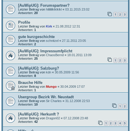
[AuWipUG]: Forumspartner?
Letzter Beitrag von
hililililklklklkl
«
03.11.2015 23:02
Antworten:
20
1
2
3
Profile
Letzter Beitrag von
Kirk
«
21.08.2012 12:31
Antworten:
1
gute kurzgeschichte
Letzter Beitrag von
schnitzel
«
27.11.2011 23:05
Antworten:
2
[AuWipUG]: Impressumfplicht
Letzter Beitrag von
ChaosBernd
«
18.01.2011 13:09
Antworten:
25
1
2
3
[AuWipUG]: Salzburg?
Letzter Beitrag von
kdn
«
30.05.2009 11:56
Antworten:
8
Brauche Hilfe
Letzter Beitrag von
Mungo
«
30.04.2009 17:07
Antworten:
1
Usergroup Bezirk Wr. Neustadt
Letzter Beitrag von
Sir Charles
«
31.12.2008 22:53
Antworten:
10
1
2
[AuWipUG]: Herkunft ?
Letzter Beitrag von
Dragon02
«
07.12.2008 23:48
Antworten:
42
1
2
3
4
5