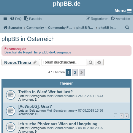
phpBB.de
Menü
FAQ
Pastebin
Registrieren
Anmelden
S
Startseite
Community
Community-Foren
phpBB Regional
phpBB in Österreich
u
phpBB in Österreich
c
Forumsregeln
h
Beachtet die Regeln für phpBB.de-Usergroups
e
Suche
Erweiterte Such
Neues Thema
1
2
Nächste
47 Themen
Themen
Treffen in Wien! Wer hat lust?
Letzter Beitrag von
MeinBenutzername
«
24.02.2021 18:43
Antworten:
2
[AuWipUG]: Graz?
Letzter Beitrag von
MeinBenutzername
«
07.08.2019 13:36
Antworten:
15
1
2
Ich suche Phpler aus Wien und Umgebung
Letzter Beitrag von
MeinBenutzername
«
08.10.2018 20:25
Antworten:
9