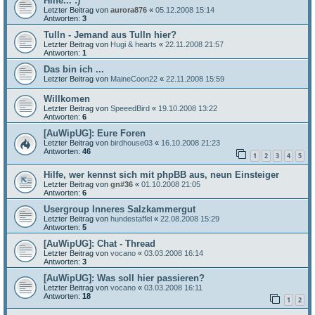
Hilfe... :)
Letzter Beitrag von
aurora876
«
05.12.2008 15:14
Antworten:
3
Tulln - Jemand aus Tulln hier?
Letzter Beitrag von
Hugi & hearts
«
22.11.2008 21:57
Antworten:
1
Das bin ich ...
Letzter Beitrag von
MaineCoon22
«
22.11.2008 15:59
Willkomen
Letzter Beitrag von
SpeeedBird
«
19.10.2008 13:22
Antworten:
6
[AuWipUG]: Eure Foren
Letzter Beitrag von
birdhouse03
«
16.10.2008 21:23
Antworten:
46
1
2
3
4
5
Hilfe, wer kennst sich mit phpBB aus, neun Einsteiger
Letzter Beitrag von
gn#36
«
01.10.2008 21:05
Antworten:
6
Usergroup Inneres Salzkammergut
Letzter Beitrag von
hundestaffel
«
22.08.2008 15:29
Antworten:
5
[AuWipUG]: Chat - Thread
Letzter Beitrag von
vocano
«
03.03.2008 16:14
Antworten:
3
[AuWipUG]: Was soll hier passieren?
Letzter Beitrag von
vocano
«
03.03.2008 16:11
Antworten:
18
1
2