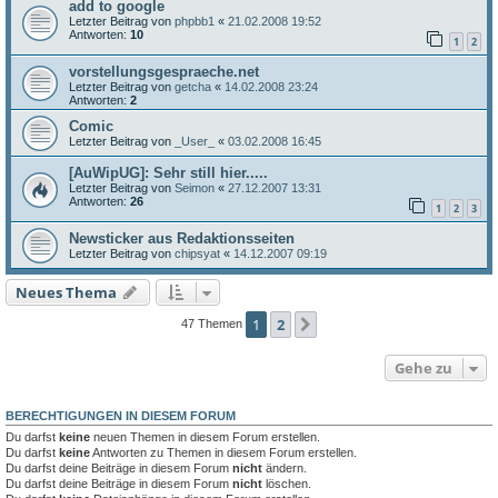
add to google
Letzter Beitrag von
phpbb1
«
21.02.2008 19:52
Antworten:
10
1
2
vorstellungsgespraeche.net
Letzter Beitrag von
getcha
«
14.02.2008 23:24
Antworten:
2
Comic
Letzter Beitrag von
_User_
«
03.02.2008 16:45
[AuWipUG]: Sehr still hier.....
Letzter Beitrag von
Seimon
«
27.12.2007 13:31
Antworten:
26
1
2
3
Newsticker aus Redaktionsseiten
Letzter Beitrag von
chipsyat
«
14.12.2007 09:19
Neues Thema
1
2
Nächste
47 Themen
Gehe zu
BERECHTIGUNGEN IN DIESEM FORUM
Du darfst
keine
neuen Themen in diesem Forum erstellen.
Du darfst
keine
Antworten zu Themen in diesem Forum erstellen.
Du darfst deine Beiträge in diesem Forum
nicht
ändern.
Du darfst deine Beiträge in diesem Forum
nicht
löschen.