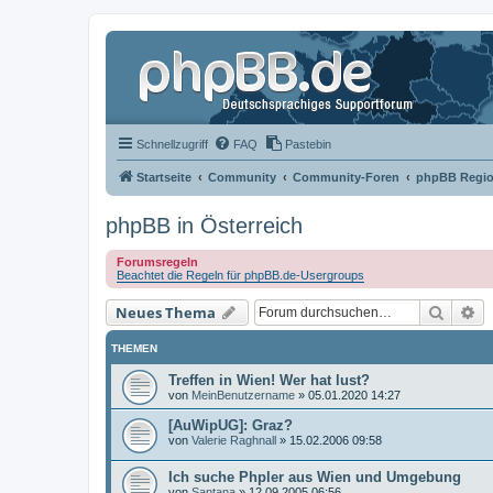
Schnellzugriff
FAQ
Pastebin
Startseite
Community
Community-Foren
phpBB Regio
phpBB in Österreich
Forumsregeln
Beachtet die Regeln für phpBB.de-Usergroups
Suche
Er
Neues Thema
THEMEN
Treffen in Wien! Wer hat lust?
von
MeinBenutzername
»
05.01.2020 14:27
[AuWipUG]: Graz?
von
Valerie Raghnall
»
15.02.2006 09:58
Ich suche Phpler aus Wien und Umgebung
von
Santana
»
12.09.2005 06:56