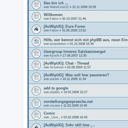
Das bin ich ...
von
MaineCoon22
»
22.11.2008 15:59
Willkomen
von
Fabse
»
30.10.2007 21:46
[AuWipUG]: Eure Foren
von
Fabse
»
31.05.2005 13:52
Hilfe, wer kennst sich mit phpBB aus, neun Ein
von
lustamleben
»
01.10.2008 15:39
Usergroup Inneres Salzkammergut
von
Kyoshi
»
17.09.2007 12:35
[AuWipUG]: Chat - Thread
von
Scoutman
»
02.08.2004 11:57
[AuWipUG]: Was soll hier passieren?
von
wartek
»
10.11.2005 11:34
add to google
von
phpbb1
»
19.02.2008 15:27
vorstellungsgespraeche.net
von
vocano
»
11.02.2008 15:46
Comic
von
_User_
»
03.02.2008 16:45
[AuWipUG]: Sehr still hier.....