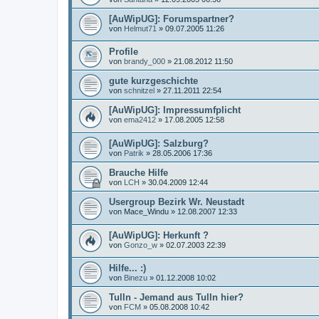
[AuWipUG]: Forumspartner?
von
Helmut71
»
09.07.2005 11:26
Profile
von
brandy_000
»
21.08.2012 11:50
gute kurzgeschichte
von
schnitzel
»
27.11.2011 22:54
[AuWipUG]: Impressumfplicht
von
ema2412
»
17.08.2005 12:58
[AuWipUG]: Salzburg?
von
Patrik
»
28.05.2006 17:36
Brauche Hilfe
von
LCH
»
30.04.2009 12:44
Usergroup Bezirk Wr. Neustadt
von
Mace_Windu
»
12.08.2007 12:33
[AuWipUG]: Herkunft ?
von
Gonzo_w
»
02.07.2003 22:39
Hilfe... :)
von
Binezu
»
01.12.2008 10:02
Tulln - Jemand aus Tulln hier?
von
FCM
»
05.08.2008 10:42