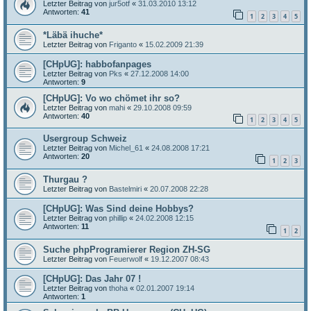
Letzter Beitrag von
jur5otf
«
31.03.2010 13:12
Antworten:
41
1
2
3
4
5
*Läbä ihuche*
Letzter Beitrag von
Friganto
«
15.02.2009 21:39
[CHpUG]: habbofanpages
Letzter Beitrag von
Pks
«
27.12.2008 14:00
Antworten:
9
[CHpUG]: Vo wo chömet ihr so?
Letzter Beitrag von
mahi
«
29.10.2008 09:59
Antworten:
40
1
2
3
4
5
Usergroup Schweiz
Letzter Beitrag von
Michel_61
«
24.08.2008 17:21
Antworten:
20
1
2
3
Thurgau ?
Letzter Beitrag von
Bastelmiri
«
20.07.2008 22:28
[CHpUG]: Was Sind deine Hobbys?
Letzter Beitrag von
phillip
«
24.02.2008 12:15
Antworten:
11
1
2
Suche phpProgramierer Region ZH-SG
Letzter Beitrag von
Feuerwolf
«
19.12.2007 08:43
[CHpUG]: Das Jahr 07 !
Letzter Beitrag von
thoha
«
02.01.2007 19:14
Antworten:
1