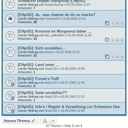
Schweizer phpBB Usergroup (CHpUG)
Letzter Beitrag von
Daniel Buergi
«
05.09.2006 11:07
Antworten:
7
[CHpUG]: Ja.. was chamer de do so mache?
Letzter Beitrag von
Feuerwolf
«
14.06.2006 20:41
Antworten:
28
1
2
3
[CHpUG]: Kommst im Morgenrot daher ....
Letzter Beitrag von
the_yellowfish
«
05.06.2006 11:49
Antworten:
23
1
2
3
[CHpUG]: Sich vorstellen...
Letzter Beitrag von
thoha
«
26.04.2006 10:37
Antworten:
22
1
2
3
[CHpUG]: Land unter ...
Letzter Beitrag von
Andy120
«
31.08.2005 23:08
Antworten:
1
[CHpUG]: Forum's Treff
Letzter Beitrag von
Andy120
«
06.07.2005 12:49
Antworten:
5
[CHpUG]: Seite vorstellen??
Letzter Beitrag von
Andy120
«
03.06.2005 23:15
Antworten:
1
[CHpUG]: Info's / Regeln & Vorstellung zur Schweizer Use
Letzter Beitrag von
Andy120
«
18.09.2004 22:26
Neues Thema
20 Themen • Seite
1
von
1