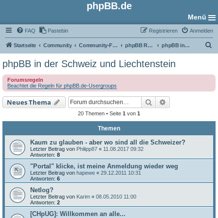
phpBB.de
Menü
FAQ
Pastebin
Registrieren
Anmelden
S
Startseite
Community
Community-Foren
phpBB Regional
phpBB in der Schweiz und Liechtenstein
u
phpBB in der Schweiz und Liechtenstein
c
Forumsregeln
h
Beachtet die Regeln für phpBB.de-Usergroups
e
Suche
Erweiterte Such
Neues Thema
20 Themen • Seite
1
von
1
Themen
Kaum zu glauben - aber wo sind all die Schweizer?
Letzter Beitrag von
Philipp87
«
11.08.2017 09:32
Antworten:
8
"Portal" klicke, ist meine Anmeldung wieder weg
Letzter Beitrag von
hapewe
«
29.12.2011 10:31
Antworten:
6
Netlog?
Letzter Beitrag von
Karim
«
08.05.2010 11:00
Antworten:
2
[CHpUG]: Willkommen an alle...