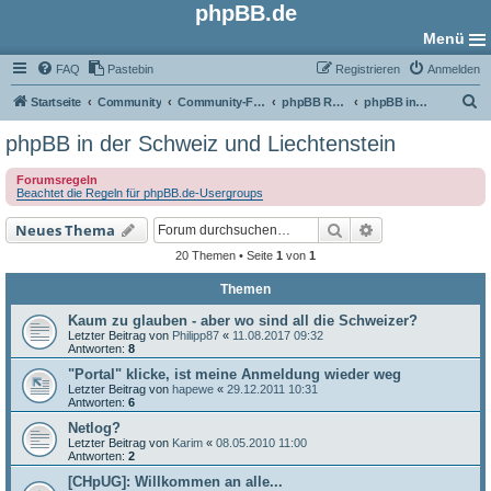
phpBB.de
Menü
FAQ
Pastebin
Registrieren
Anmelden
S
Startseite
Community
Community-Foren
phpBB Regional
phpBB in der Schweiz und Liechtenstein
u
phpBB in der Schweiz und Liechtenstein
c
Forumsregeln
h
Beachtet die Regeln für phpBB.de-Usergroups
e
Suche
Erweiterte Such
Neues Thema
20 Themen • Seite
1
von
1
Themen
Kaum zu glauben - aber wo sind all die Schweizer?
Letzter Beitrag von
Philipp87
«
11.08.2017 09:32
Antworten:
8
"Portal" klicke, ist meine Anmeldung wieder weg
Letzter Beitrag von
hapewe
«
29.12.2011 10:31
Antworten:
6
Netlog?
Letzter Beitrag von
Karim
«
08.05.2010 11:00
Antworten:
2
[CHpUG]: Willkommen an alle...