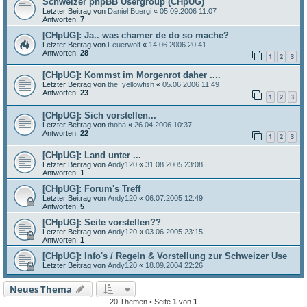
Schweizer phpBB Usergroup (CHpUG)
Letzter Beitrag von
Daniel Buergi
«
05.09.2006 11:07
Antworten:
7
[CHpUG]: Ja.. was chamer de do so mache?
Letzter Beitrag von
Feuerwolf
«
14.06.2006 20:41
Antworten:
28
1
2
3
[CHpUG]: Kommst im Morgenrot daher ....
Letzter Beitrag von
the_yellowfish
«
05.06.2006 11:49
Antworten:
23
1
2
3
[CHpUG]: Sich vorstellen...
Letzter Beitrag von
thoha
«
26.04.2006 10:37
Antworten:
22
1
2
3
[CHpUG]: Land unter ...
Letzter Beitrag von
Andy120
«
31.08.2005 23:08
Antworten:
1
[CHpUG]: Forum's Treff
Letzter Beitrag von
Andy120
«
06.07.2005 12:49
Antworten:
5
[CHpUG]: Seite vorstellen??
Letzter Beitrag von
Andy120
«
03.06.2005 23:15
Antworten:
1
[CHpUG]: Info's / Regeln & Vorstellung zur Schweizer Use
Letzter Beitrag von
Andy120
«
18.09.2004 22:26
Neues Thema
20 Themen • Seite
1
von
1