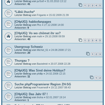
Letzter Beitrag von
jur5otf
«
31.03.2010 13:12
Antworten:
41
1
2
3
4
5
*Läbä ihuche*
Letzter Beitrag von
Friganto
«
15.02.2009 21:39
[CHpUG]: habbofanpages
Letzter Beitrag von
Pks
«
27.12.2008 14:00
Antworten:
9
[CHpUG]: Vo wo chömet ihr so?
Letzter Beitrag von
mahi
«
29.10.2008 09:59
Antworten:
40
1
2
3
4
5
Usergroup Schweiz
Letzter Beitrag von
Michel_61
«
24.08.2008 17:21
Antworten:
20
1
2
3
Thurgau ?
Letzter Beitrag von
Bastelmiri
«
20.07.2008 22:28
[CHpUG]: Was Sind deine Hobbys?
Letzter Beitrag von
phillip
«
24.02.2008 12:15
Antworten:
11
1
2
Suche phpProgramierer Region ZH-SG
Letzter Beitrag von
Feuerwolf
«
19.12.2007 08:43
[CHpUG]: Das Jahr 07 !
Letzter Beitrag von
thoha
«
02.01.2007 19:14
Antworten:
1