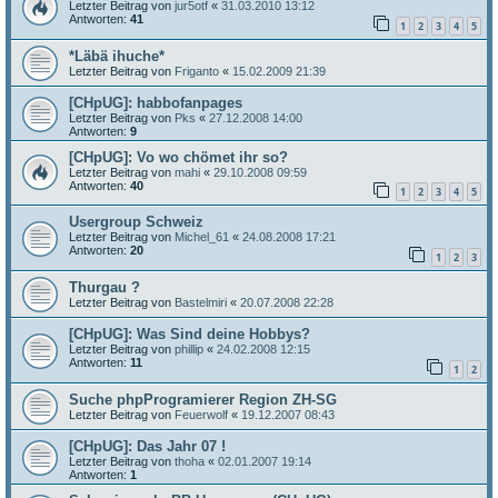
Letzter Beitrag von
jur5otf
«
31.03.2010 13:12
Antworten:
41
1
2
3
4
5
*Läbä ihuche*
Letzter Beitrag von
Friganto
«
15.02.2009 21:39
[CHpUG]: habbofanpages
Letzter Beitrag von
Pks
«
27.12.2008 14:00
Antworten:
9
[CHpUG]: Vo wo chömet ihr so?
Letzter Beitrag von
mahi
«
29.10.2008 09:59
Antworten:
40
1
2
3
4
5
Usergroup Schweiz
Letzter Beitrag von
Michel_61
«
24.08.2008 17:21
Antworten:
20
1
2
3
Thurgau ?
Letzter Beitrag von
Bastelmiri
«
20.07.2008 22:28
[CHpUG]: Was Sind deine Hobbys?
Letzter Beitrag von
phillip
«
24.02.2008 12:15
Antworten:
11
1
2
Suche phpProgramierer Region ZH-SG
Letzter Beitrag von
Feuerwolf
«
19.12.2007 08:43
[CHpUG]: Das Jahr 07 !
Letzter Beitrag von
thoha
«
02.01.2007 19:14
Antworten:
1