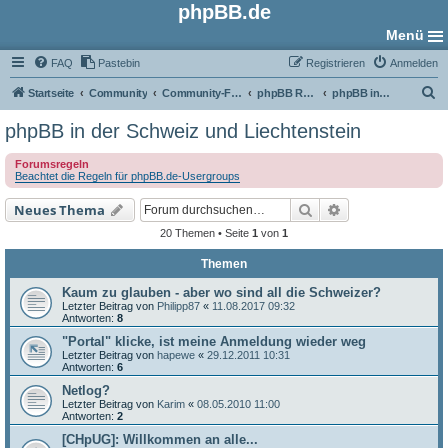
phpBB.de
Menü
FAQ
Pastebin
Registrieren
Anmelden
S
Startseite
Community
Community-Foren
phpBB Regional
phpBB in der Schweiz und Liechtenstein
u
phpBB in der Schweiz und Liechtenstein
c
Forumsregeln
h
Beachtet die Regeln für phpBB.de-Usergroups
e
Suche
Erweiterte Such
Neues Thema
20 Themen • Seite
1
von
1
Themen
Kaum zu glauben - aber wo sind all die Schweizer?
Letzter Beitrag von
Philipp87
«
11.08.2017 09:32
Antworten:
8
"Portal" klicke, ist meine Anmeldung wieder weg
Letzter Beitrag von
hapewe
«
29.12.2011 10:31
Antworten:
6
Netlog?
Letzter Beitrag von
Karim
«
08.05.2010 11:00
Antworten:
2
[CHpUG]: Willkommen an alle...