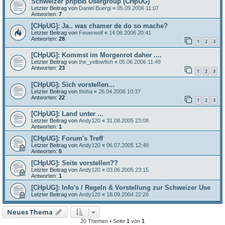
Schweizer phpBB Usergroup (CHpUG)
Letzter Beitrag von
Daniel Buergi
«
05.09.2006 11:07
Antworten:
7
[CHpUG]: Ja.. was chamer de do so mache?
Letzter Beitrag von
Feuerwolf
«
14.06.2006 20:41
Antworten:
28
1
2
3
[CHpUG]: Kommst im Morgenrot daher ....
Letzter Beitrag von
the_yellowfish
«
05.06.2006 11:49
Antworten:
23
1
2
3
[CHpUG]: Sich vorstellen...
Letzter Beitrag von
thoha
«
26.04.2006 10:37
Antworten:
22
1
2
3
[CHpUG]: Land unter ...
Letzter Beitrag von
Andy120
«
31.08.2005 23:08
Antworten:
1
[CHpUG]: Forum's Treff
Letzter Beitrag von
Andy120
«
06.07.2005 12:49
Antworten:
5
[CHpUG]: Seite vorstellen??
Letzter Beitrag von
Andy120
«
03.06.2005 23:15
Antworten:
1
[CHpUG]: Info's / Regeln & Vorstellung zur Schweizer Use
Letzter Beitrag von
Andy120
«
18.09.2004 22:26
Neues Thema
20 Themen • Seite
1
von
1