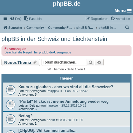
phpBB.de
Menü
FAQ
Pastebin
Registrieren
Anmelden
S
Startseite
Community
Community-Foren
phpBB Regional
phpBB in der Schweiz und Liechtenstein
u
phpBB in der Schweiz und Liechtenstein
c
Forumsregeln
h
Beachtet die Regeln für phpBB.de-Usergroups
e
Suche
Erweiterte Such
Neues Thema
20 Themen • Seite
1
von
1
Themen
Kaum zu glauben - aber wo sind all die Schweizer?
Letzter Beitrag von
Philipp87
«
11.08.2017 09:32
Antworten:
8
"Portal" klicke, ist meine Anmeldung wieder weg
Letzter Beitrag von
hapewe
«
29.12.2011 10:31
Antworten:
6
Netlog?
Letzter Beitrag von
Karim
«
08.05.2010 11:00
Antworten:
2
[CHpUG]: Willkommen an alle...