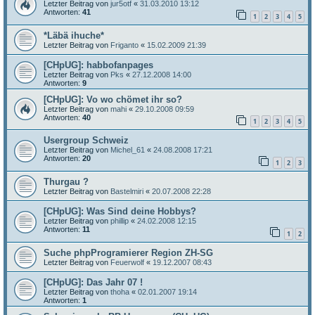
Letzter Beitrag von
jur5otf
«
31.03.2010 13:12
Antworten:
41
1
2
3
4
5
*Läbä ihuche*
Letzter Beitrag von
Friganto
«
15.02.2009 21:39
[CHpUG]: habbofanpages
Letzter Beitrag von
Pks
«
27.12.2008 14:00
Antworten:
9
[CHpUG]: Vo wo chömet ihr so?
Letzter Beitrag von
mahi
«
29.10.2008 09:59
Antworten:
40
1
2
3
4
5
Usergroup Schweiz
Letzter Beitrag von
Michel_61
«
24.08.2008 17:21
Antworten:
20
1
2
3
Thurgau ?
Letzter Beitrag von
Bastelmiri
«
20.07.2008 22:28
[CHpUG]: Was Sind deine Hobbys?
Letzter Beitrag von
phillip
«
24.02.2008 12:15
Antworten:
11
1
2
Suche phpProgramierer Region ZH-SG
Letzter Beitrag von
Feuerwolf
«
19.12.2007 08:43
[CHpUG]: Das Jahr 07 !
Letzter Beitrag von
thoha
«
02.01.2007 19:14
Antworten:
1