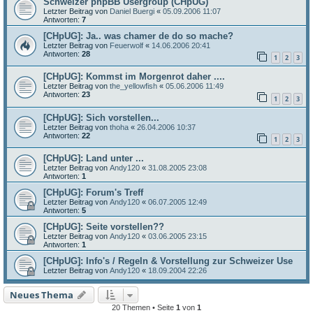
Schweizer phpBB Usergroup (CHpUG)
Letzter Beitrag von
Daniel Buergi
«
05.09.2006 11:07
Antworten:
7
[CHpUG]: Ja.. was chamer de do so mache?
Letzter Beitrag von
Feuerwolf
«
14.06.2006 20:41
Antworten:
28
1
2
3
[CHpUG]: Kommst im Morgenrot daher ....
Letzter Beitrag von
the_yellowfish
«
05.06.2006 11:49
Antworten:
23
1
2
3
[CHpUG]: Sich vorstellen...
Letzter Beitrag von
thoha
«
26.04.2006 10:37
Antworten:
22
1
2
3
[CHpUG]: Land unter ...
Letzter Beitrag von
Andy120
«
31.08.2005 23:08
Antworten:
1
[CHpUG]: Forum's Treff
Letzter Beitrag von
Andy120
«
06.07.2005 12:49
Antworten:
5
[CHpUG]: Seite vorstellen??
Letzter Beitrag von
Andy120
«
03.06.2005 23:15
Antworten:
1
[CHpUG]: Info's / Regeln & Vorstellung zur Schweizer Use
Letzter Beitrag von
Andy120
«
18.09.2004 22:26
Neues Thema
20 Themen • Seite
1
von
1