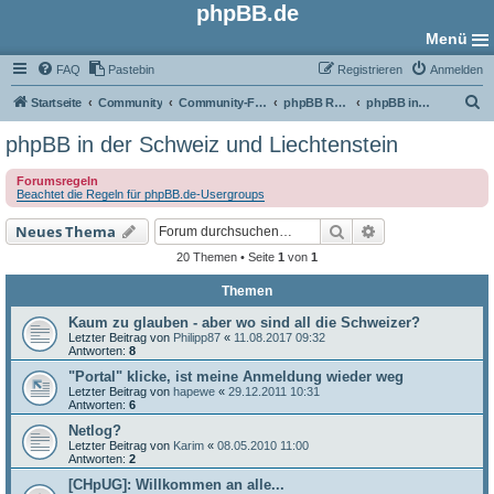
phpBB.de
Menü
FAQ
Pastebin
Registrieren
Anmelden
S
Startseite
Community
Community-Foren
phpBB Regional
phpBB in der Schweiz und Liechtenstein
u
phpBB in der Schweiz und Liechtenstein
c
Forumsregeln
h
Beachtet die Regeln für phpBB.de-Usergroups
e
Suche
Erweiterte Such
Neues Thema
20 Themen • Seite
1
von
1
Themen
Kaum zu glauben - aber wo sind all die Schweizer?
Letzter Beitrag von
Philipp87
«
11.08.2017 09:32
Antworten:
8
"Portal" klicke, ist meine Anmeldung wieder weg
Letzter Beitrag von
hapewe
«
29.12.2011 10:31
Antworten:
6
Netlog?
Letzter Beitrag von
Karim
«
08.05.2010 11:00
Antworten:
2
[CHpUG]: Willkommen an alle...