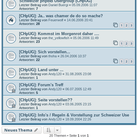
Schweizer phpBB Usergroup (CHpUG)
Letzter Beitrag von
Daniel Buergi
«
05.09.2006 11:07
Antworten:
7
[CHpUG]: Ja.. was chamer de do so mache?
Letzter Beitrag von
Feuerwolf
«
14.06.2006 20:41
Antworten:
28
1
2
3
[CHpUG]: Kommst im Morgenrot daher ....
Letzter Beitrag von
the_yellowfish
«
05.06.2006 11:49
Antworten:
23
1
2
3
[CHpUG]: Sich vorstellen...
Letzter Beitrag von
thoha
«
26.04.2006 10:37
Antworten:
22
1
2
3
[CHpUG]: Land unter ...
Letzter Beitrag von
Andy120
«
31.08.2005 23:08
Antworten:
1
[CHpUG]: Forum's Treff
Letzter Beitrag von
Andy120
«
06.07.2005 12:49
Antworten:
5
[CHpUG]: Seite vorstellen??
Letzter Beitrag von
Andy120
«
03.06.2005 23:15
Antworten:
1
[CHpUG]: Info's / Regeln & Vorstellung zur Schweizer Use
Letzter Beitrag von
Andy120
«
18.09.2004 22:26
Neues Thema
20 Themen • Seite
1
von
1