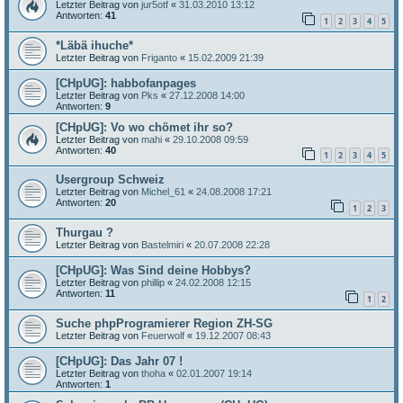
Letzter Beitrag von
jur5otf
«
31.03.2010 13:12
Antworten:
41
1
2
3
4
5
*Läbä ihuche*
Letzter Beitrag von
Friganto
«
15.02.2009 21:39
[CHpUG]: habbofanpages
Letzter Beitrag von
Pks
«
27.12.2008 14:00
Antworten:
9
[CHpUG]: Vo wo chömet ihr so?
Letzter Beitrag von
mahi
«
29.10.2008 09:59
Antworten:
40
1
2
3
4
5
Usergroup Schweiz
Letzter Beitrag von
Michel_61
«
24.08.2008 17:21
Antworten:
20
1
2
3
Thurgau ?
Letzter Beitrag von
Bastelmiri
«
20.07.2008 22:28
[CHpUG]: Was Sind deine Hobbys?
Letzter Beitrag von
phillip
«
24.02.2008 12:15
Antworten:
11
1
2
Suche phpProgramierer Region ZH-SG
Letzter Beitrag von
Feuerwolf
«
19.12.2007 08:43
[CHpUG]: Das Jahr 07 !
Letzter Beitrag von
thoha
«
02.01.2007 19:14
Antworten:
1