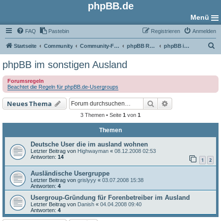
phpBB.de
Menü
FAQ
Pastebin
Registrieren
Anmelden
S
Startseite
Community
Community-Foren
phpBB Regional
phpBB im sonstigen Ausland
u
phpBB im sonstigen Ausland
c
Forumsregeln
h
Beachtet die Regeln für phpBB.de-Usergroups
e
Suche
Erweiterte Such
Neues Thema
3 Themen • Seite
1
von
1
Themen
Deutsche User die im ausland wohnen
Letzter Beitrag von
Highwayman
«
08.12.2008 02:53
Antworten:
14
1
2
Ausländische Usergruppe
Letzter Beitrag von
grislyyy
«
03.07.2008 15:38
Antworten:
4
Usergroup-Gründung für Forenbetreiber im Ausland
Letzter Beitrag von
Danish
«
04.04.2008 09:40
Antworten:
4