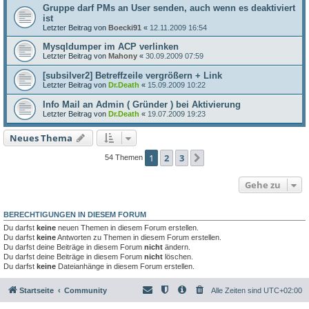
Gruppe darf PMs an User senden, auch wenn es deaktiviert
ist
Letzter Beitrag von
Boecki91
«
12.11.2009 16:54
Mysqldumper im ACP verlinken
Letzter Beitrag von
Mahony
«
30.09.2009 07:59
[subsilver2] Betreffzeile vergrößern + Link
Letzter Beitrag von
Dr.Death
«
15.09.2009 10:22
Info Mail an Admin ( Gründer ) bei Aktivierung
Letzter Beitrag von
Dr.Death
«
19.07.2009 19:23
Neues Thema
1
2
3
Nächste
54 Themen
Gehe zu
BERECHTIGUNGEN IN DIESEM FORUM
Du darfst
keine
neuen Themen in diesem Forum erstellen.
Du darfst
keine
Antworten zu Themen in diesem Forum erstellen.
Du darfst deine Beiträge in diesem Forum
nicht
ändern.
Du darfst deine Beiträge in diesem Forum
nicht
löschen.
Du darfst
keine
Dateianhänge in diesem Forum erstellen.
Startseite
Community
Alle Zeiten sind
UTC+02:00