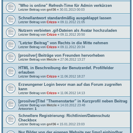
"Who is online" Refresh-Time für Admin verkürzen
Letzter Beitrag von
gn#36
«
30.01.2013 00:03
Schnellantwort standardmäßig ausgeklappt lassen
Letzter Beitrag von
Crizzo
«
09.11.2012 21:05
Nutzern verbieten .gif-Dateien als Avatar hochzuladen
Letzter Beitrag von
Crizzo
«
09.11.2012 20:50
"Letzter Beitrag" von Rechts in die Mitte nehmen
Letzter Beitrag von
Crizzo
«
09.11.2012 20:34
[prosilver] Beiträge von Freunden hervorheben
Letzter Beitrag von
Metzle
«
27.06.2012 13:27
HTML in Beschreibung der Benutzerdef. Profilfelder
erlauben
Letzter Beitrag von
Crizzo
«
11.06.2012 18:27
Erzwungener Login bevor man auf das Forum zugreifen
kann
Letzter Beitrag von
Crizzo
«
11.06.2012 14:13
[prosilver]Titel "Themenstarter" in Kurzprofil neben Beitrag
Letzter Beitrag von
Metzle
«
14.03.2012 23:48
Antworten:
1
Schnellere Registrierung: Richtlinien/Datenschutz
Checkbox
Letzter Beitrag von
gn#36
«
15.01.2012 23:03
Nur Bilder von der eigenen Website per [img] einbindbar