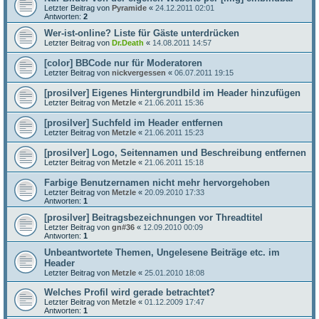
Letzter Beitrag von
Pyramide
«
24.12.2011 02:01
Antworten:
2
Wer-ist-online? Liste für Gäste unterdrücken
Letzter Beitrag von
Dr.Death
«
14.08.2011 14:57
[color] BBCode nur für Moderatoren
Letzter Beitrag von
nickvergessen
«
06.07.2011 19:15
[prosilver] Eigenes Hintergrundbild im Header hinzufügen
Letzter Beitrag von
Metzle
«
21.06.2011 15:36
[prosilver] Suchfeld im Header entfernen
Letzter Beitrag von
Metzle
«
21.06.2011 15:23
[prosilver] Logo, Seitennamen und Beschreibung entfernen
Letzter Beitrag von
Metzle
«
21.06.2011 15:18
Farbige Benutzernamen nicht mehr hervorgehoben
Letzter Beitrag von
Metzle
«
20.09.2010 17:33
Antworten:
1
[prosilver] Beitragsbezeichnungen vor Threadtitel
Letzter Beitrag von
gn#36
«
12.09.2010 00:09
Antworten:
1
Unbeantwortete Themen, Ungelesene Beiträge etc. im
Header
Letzter Beitrag von
Metzle
«
25.01.2010 18:08
Welches Profil wird gerade betrachtet?
Letzter Beitrag von
Metzle
«
01.12.2009 17:47
Antworten:
1