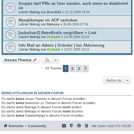
Gruppe darf PMs an User senden, auch wenn es deaktiviert
ist
Letzter Beitrag von
Boecki91
«
12.11.2009 16:54
Mysqldumper im ACP verlinken
Letzter Beitrag von
Mahony
«
30.09.2009 07:59
[subsilver2] Betreffzeile vergrößern + Link
Letzter Beitrag von
Dr.Death
«
15.09.2009 10:22
Info Mail an Admin ( Gründer ) bei Aktivierung
Letzter Beitrag von
Dr.Death
«
19.07.2009 19:23
Neues Thema
1
2
3
Nächste
54 Themen
Gehe zu
BERECHTIGUNGEN IN DIESEM FORUM
Du darfst
keine
neuen Themen in diesem Forum erstellen.
Du darfst
keine
Antworten zu Themen in diesem Forum erstellen.
Du darfst deine Beiträge in diesem Forum
nicht
ändern.
Du darfst deine Beiträge in diesem Forum
nicht
löschen.
Du darfst
keine
Dateianhänge in diesem Forum erstellen.
Startseite
Community
Alle Zeiten sind
UTC+02:00