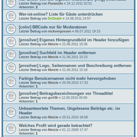
Letzter Beitrag von
Pyramide
«
24.12.2011 02:01
Antworten:
2
Wer-ist-online? Liste für Gäste unterdrücken
Letzter Beitrag von
Dr.Death
«
14.08.2011 14:57
[color] BBCode nur für Moderatoren
Letzter Beitrag von
nickvergessen
«
06.07.2011 19:15
[prosilver] Eigenes Hintergrundbild im Header hinzufügen
Letzter Beitrag von
Metzle
«
21.06.2011 15:36
[prosilver] Suchfeld im Header entfernen
Letzter Beitrag von
Metzle
«
21.06.2011 15:23
[prosilver] Logo, Seitennamen und Beschreibung entfernen
Letzter Beitrag von
Metzle
«
21.06.2011 15:18
Farbige Benutzernamen nicht mehr hervorgehoben
Letzter Beitrag von
Metzle
«
20.09.2010 17:33
Antworten:
1
[prosilver] Beitragsbezeichnungen vor Threadtitel
Letzter Beitrag von
gn#36
«
12.09.2010 00:09
Antworten:
1
Unbeantwortete Themen, Ungelesene Beiträge etc. im
Header
Letzter Beitrag von
Metzle
«
25.01.2010 18:08
Welches Profil wird gerade betrachtet?
Letzter Beitrag von
Metzle
«
01.12.2009 17:47
Antworten:
1