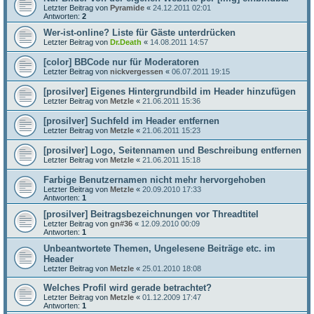
Letzter Beitrag von
Pyramide
«
24.12.2011 02:01
Antworten:
2
Wer-ist-online? Liste für Gäste unterdrücken
Letzter Beitrag von
Dr.Death
«
14.08.2011 14:57
[color] BBCode nur für Moderatoren
Letzter Beitrag von
nickvergessen
«
06.07.2011 19:15
[prosilver] Eigenes Hintergrundbild im Header hinzufügen
Letzter Beitrag von
Metzle
«
21.06.2011 15:36
[prosilver] Suchfeld im Header entfernen
Letzter Beitrag von
Metzle
«
21.06.2011 15:23
[prosilver] Logo, Seitennamen und Beschreibung entfernen
Letzter Beitrag von
Metzle
«
21.06.2011 15:18
Farbige Benutzernamen nicht mehr hervorgehoben
Letzter Beitrag von
Metzle
«
20.09.2010 17:33
Antworten:
1
[prosilver] Beitragsbezeichnungen vor Threadtitel
Letzter Beitrag von
gn#36
«
12.09.2010 00:09
Antworten:
1
Unbeantwortete Themen, Ungelesene Beiträge etc. im
Header
Letzter Beitrag von
Metzle
«
25.01.2010 18:08
Welches Profil wird gerade betrachtet?
Letzter Beitrag von
Metzle
«
01.12.2009 17:47
Antworten:
1