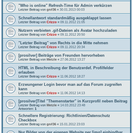
"Who is online" Refresh-Time für Admin verkürzen
Letzter Beitrag von
gn#36
«
30.01.2013 00:03
Schnellantwort standardmäßig ausgeklappt lassen
Letzter Beitrag von
Crizzo
«
09.11.2012 21:05
Nutzern verbieten .gif-Dateien als Avatar hochzuladen
Letzter Beitrag von
Crizzo
«
09.11.2012 20:50
"Letzter Beitrag" von Rechts in die Mitte nehmen
Letzter Beitrag von
Crizzo
«
09.11.2012 20:34
[prosilver] Beiträge von Freunden hervorheben
Letzter Beitrag von
Metzle
«
27.06.2012 13:27
HTML in Beschreibung der Benutzerdef. Profilfelder
erlauben
Letzter Beitrag von
Crizzo
«
11.06.2012 18:27
Erzwungener Login bevor man auf das Forum zugreifen
kann
Letzter Beitrag von
Crizzo
«
11.06.2012 14:13
[prosilver]Titel "Themenstarter" in Kurzprofil neben Beitrag
Letzter Beitrag von
Metzle
«
14.03.2012 23:48
Antworten:
1
Schnellere Registrierung: Richtlinien/Datenschutz
Checkbox
Letzter Beitrag von
gn#36
«
15.01.2012 23:03
Nur Bilder von der eigenen Website per [img] einbindbar