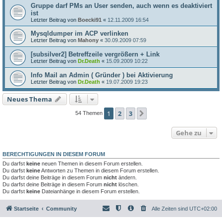
Gruppe darf PMs an User senden, auch wenn es deaktiviert
ist
Letzter Beitrag von
Boecki91
«
12.11.2009 16:54
Mysqldumper im ACP verlinken
Letzter Beitrag von
Mahony
«
30.09.2009 07:59
[subsilver2] Betreffzeile vergrößern + Link
Letzter Beitrag von
Dr.Death
«
15.09.2009 10:22
Info Mail an Admin ( Gründer ) bei Aktivierung
Letzter Beitrag von
Dr.Death
«
19.07.2009 19:23
Neues Thema
1
2
3
Nächste
54 Themen
Gehe zu
BERECHTIGUNGEN IN DIESEM FORUM
Du darfst
keine
neuen Themen in diesem Forum erstellen.
Du darfst
keine
Antworten zu Themen in diesem Forum erstellen.
Du darfst deine Beiträge in diesem Forum
nicht
ändern.
Du darfst deine Beiträge in diesem Forum
nicht
löschen.
Du darfst
keine
Dateianhänge in diesem Forum erstellen.
Startseite
Community
Alle Zeiten sind
UTC+02:00