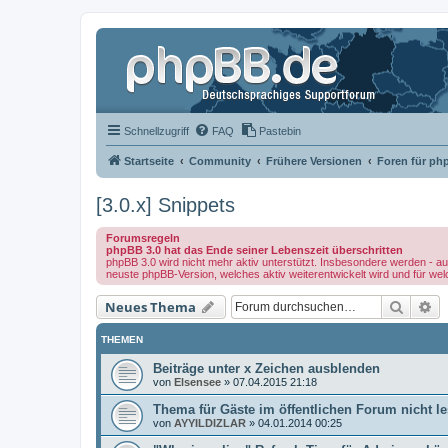
Schnellzugriff
FAQ
Pastebin
Startseite
Community
Frühere Versionen
Foren für ph
[3.0.x] Snippets
Forumsregeln
phpBB 3.0 hat das Ende seiner Lebenszeit überschritten
phpBB 3.0 wird nicht mehr aktiv unterstützt. Insbesondere werden - au
neuste phpBB-Version, welches aktiv weiterentwickelt wird und für we
Suche
Er
Neues Thema
THEMEN
Beiträge unter x Zeichen ausblenden
von
Elsensee
»
07.04.2015 21:18
Thema für Gäste im öffentlichen Forum nicht 
von
AYYILDIZLAR
»
04.01.2014 00:25