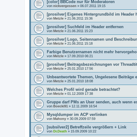
[color] BBCode nur für Moderatoren
von
nickvergessen
»
06.07.2011 19:15
[prosilver] Eigenes Hintergrundbild im Header
von
Metzle
»
21.06.2011 15:36
[prosilver] Suchfeld im Header entfernen
von
Metzle
»
21.06.2011 15:23
[prosilver] Logo, Seitennamen und Beschreibu
von
Metzle
»
21.06.2011 15:18
Farbige Benutzernamen nicht mehr hervorgeh
von
Metzle
»
17.09.2010 06:21
[prosilver] Beitragsbezeichnungen vor Threadtit
von
Metzle
»
25.01.2010 17:56
Unbeantwortete Themen, Ungelesene Beiträge e
von
Metzle
»
25.01.2010 18:08
Welches Profil wird gerade betrachtet?
von
Metzle
»
01.12.2009 17:38
Gruppe darf PMs an User senden, auch wenn es 
von
Boecki91
»
12.11.2009 16:54
Mysqldumper im ACP verlinken
von
Mahony
»
30.09.2009 07:59
[subsilver2] Betreffzeile vergrößern + Link
von
Dr.Death
»
15.09.2009 10:22