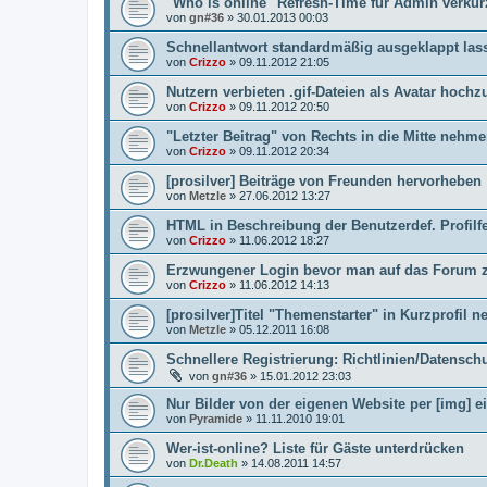
"Who is online" Refresh-Time für Admin verkü
von
gn#36
»
30.01.2013 00:03
Schnellantwort standardmäßig ausgeklappt las
von
Crizzo
»
09.11.2012 21:05
Nutzern verbieten .gif-Dateien als Avatar hochz
von
Crizzo
»
09.11.2012 20:50
"Letzter Beitrag" von Rechts in die Mitte nehm
von
Crizzo
»
09.11.2012 20:34
[prosilver] Beiträge von Freunden hervorheben
von
Metzle
»
27.06.2012 13:27
HTML in Beschreibung der Benutzerdef. Profilf
von
Crizzo
»
11.06.2012 18:27
Erzwungener Login bevor man auf das Forum z
von
Crizzo
»
11.06.2012 14:13
[prosilver]Titel "Themenstarter" in Kurzprofil n
von
Metzle
»
05.12.2011 16:08
Schnellere Registrierung: Richtlinien/Datensc
von
gn#36
»
15.01.2012 23:03
Nur Bilder von der eigenen Website per [img] e
von
Pyramide
»
11.11.2010 19:01
Wer-ist-online? Liste für Gäste unterdrücken
von
Dr.Death
»
14.08.2011 14:57