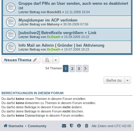
Gruppe darf PMs an User senden, auch wenn es deaktiviert
ist
Letzter Beitrag von
Boecki91
«
12.11.2009 16:54
Mysqldumper im ACP verlinken
Letzter Beitrag von
Mahony
«
30.09.2009 07:59
[subsilver2] Betreffzeile vergrößern + Link
Letzter Beitrag von
Dr.Death
«
15.09.2009 10:22
Info Mail an Admin ( Gründer ) bei Aktivierung
Letzter Beitrag von
Dr.Death
«
19.07.2009 19:23
Neues Thema
1
2
3
Nächste
54 Themen
Gehe zu
BERECHTIGUNGEN IN DIESEM FORUM
Du darfst
keine
neuen Themen in diesem Forum erstellen.
Du darfst
keine
Antworten zu Themen in diesem Forum erstellen.
Du darfst deine Beiträge in diesem Forum
nicht
ändern.
Du darfst deine Beiträge in diesem Forum
nicht
löschen.
Du darfst
keine
Dateianhänge in diesem Forum erstellen.
Startseite
Community
Alle Zeiten sind
UTC+02:00