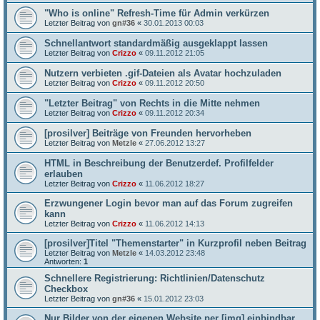
"Who is online" Refresh-Time für Admin verkürzen
Letzter Beitrag von
gn#36
«
30.01.2013 00:03
Schnellantwort standardmäßig ausgeklappt lassen
Letzter Beitrag von
Crizzo
«
09.11.2012 21:05
Nutzern verbieten .gif-Dateien als Avatar hochzuladen
Letzter Beitrag von
Crizzo
«
09.11.2012 20:50
"Letzter Beitrag" von Rechts in die Mitte nehmen
Letzter Beitrag von
Crizzo
«
09.11.2012 20:34
[prosilver] Beiträge von Freunden hervorheben
Letzter Beitrag von
Metzle
«
27.06.2012 13:27
HTML in Beschreibung der Benutzerdef. Profilfelder
erlauben
Letzter Beitrag von
Crizzo
«
11.06.2012 18:27
Erzwungener Login bevor man auf das Forum zugreifen
kann
Letzter Beitrag von
Crizzo
«
11.06.2012 14:13
[prosilver]Titel "Themenstarter" in Kurzprofil neben Beitrag
Letzter Beitrag von
Metzle
«
14.03.2012 23:48
Antworten:
1
Schnellere Registrierung: Richtlinien/Datenschutz
Checkbox
Letzter Beitrag von
gn#36
«
15.01.2012 23:03
Nur Bilder von der eigenen Website per [img] einbindbar