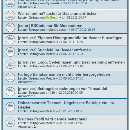
Letzter Beitrag von
Pyramide
«
24.12.2011 02:01
Antworten:
2
Wer-ist-online? Liste für Gäste unterdrücken
Letzter Beitrag von
Dr.Death
«
14.08.2011 14:57
[color] BBCode nur für Moderatoren
Letzter Beitrag von
nickvergessen
«
06.07.2011 19:15
[prosilver] Eigenes Hintergrundbild im Header hinzufügen
Letzter Beitrag von
Metzle
«
21.06.2011 15:36
[prosilver] Suchfeld im Header entfernen
Letzter Beitrag von
Metzle
«
21.06.2011 15:23
[prosilver] Logo, Seitennamen und Beschreibung entfernen
Letzter Beitrag von
Metzle
«
21.06.2011 15:18
Farbige Benutzernamen nicht mehr hervorgehoben
Letzter Beitrag von
Metzle
«
20.09.2010 17:33
Antworten:
1
[prosilver] Beitragsbezeichnungen vor Threadtitel
Letzter Beitrag von
gn#36
«
12.09.2010 00:09
Antworten:
1
Unbeantwortete Themen, Ungelesene Beiträge etc. im
Header
Letzter Beitrag von
Metzle
«
25.01.2010 18:08
Welches Profil wird gerade betrachtet?
Letzter Beitrag von
Metzle
«
01.12.2009 17:47
Antworten:
1