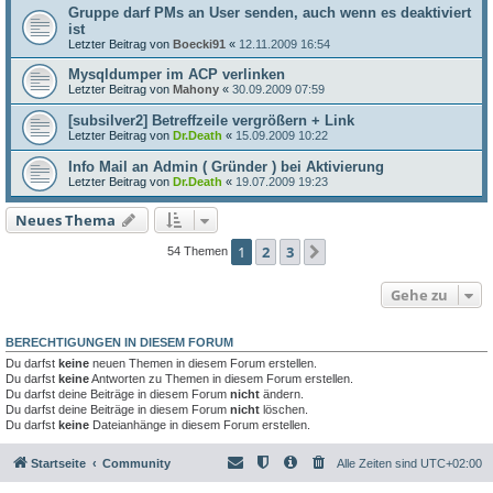
Gruppe darf PMs an User senden, auch wenn es deaktiviert
ist
Letzter Beitrag von
Boecki91
«
12.11.2009 16:54
Mysqldumper im ACP verlinken
Letzter Beitrag von
Mahony
«
30.09.2009 07:59
[subsilver2] Betreffzeile vergrößern + Link
Letzter Beitrag von
Dr.Death
«
15.09.2009 10:22
Info Mail an Admin ( Gründer ) bei Aktivierung
Letzter Beitrag von
Dr.Death
«
19.07.2009 19:23
Neues Thema
1
2
3
Nächste
54 Themen
Gehe zu
BERECHTIGUNGEN IN DIESEM FORUM
Du darfst
keine
neuen Themen in diesem Forum erstellen.
Du darfst
keine
Antworten zu Themen in diesem Forum erstellen.
Du darfst deine Beiträge in diesem Forum
nicht
ändern.
Du darfst deine Beiträge in diesem Forum
nicht
löschen.
Du darfst
keine
Dateianhänge in diesem Forum erstellen.
Startseite
Community
Alle Zeiten sind
UTC+02:00