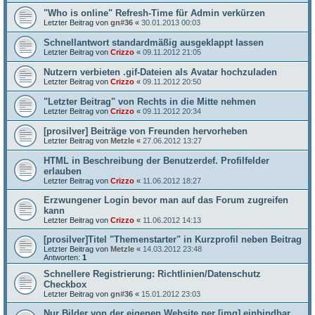
"Who is online" Refresh-Time für Admin verkürzen
Letzter Beitrag von
gn#36
«
30.01.2013 00:03
Schnellantwort standardmäßig ausgeklappt lassen
Letzter Beitrag von
Crizzo
«
09.11.2012 21:05
Nutzern verbieten .gif-Dateien als Avatar hochzuladen
Letzter Beitrag von
Crizzo
«
09.11.2012 20:50
"Letzter Beitrag" von Rechts in die Mitte nehmen
Letzter Beitrag von
Crizzo
«
09.11.2012 20:34
[prosilver] Beiträge von Freunden hervorheben
Letzter Beitrag von
Metzle
«
27.06.2012 13:27
HTML in Beschreibung der Benutzerdef. Profilfelder
erlauben
Letzter Beitrag von
Crizzo
«
11.06.2012 18:27
Erzwungener Login bevor man auf das Forum zugreifen
kann
Letzter Beitrag von
Crizzo
«
11.06.2012 14:13
[prosilver]Titel "Themenstarter" in Kurzprofil neben Beitrag
Letzter Beitrag von
Metzle
«
14.03.2012 23:48
Antworten:
1
Schnellere Registrierung: Richtlinien/Datenschutz
Checkbox
Letzter Beitrag von
gn#36
«
15.01.2012 23:03
Nur Bilder von der eigenen Website per [img] einbindbar