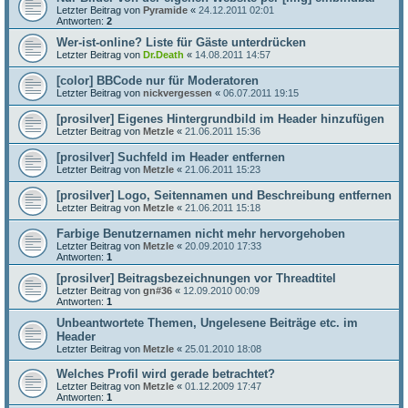
Letzter Beitrag von
Pyramide
«
24.12.2011 02:01
Antworten:
2
Wer-ist-online? Liste für Gäste unterdrücken
Letzter Beitrag von
Dr.Death
«
14.08.2011 14:57
[color] BBCode nur für Moderatoren
Letzter Beitrag von
nickvergessen
«
06.07.2011 19:15
[prosilver] Eigenes Hintergrundbild im Header hinzufügen
Letzter Beitrag von
Metzle
«
21.06.2011 15:36
[prosilver] Suchfeld im Header entfernen
Letzter Beitrag von
Metzle
«
21.06.2011 15:23
[prosilver] Logo, Seitennamen und Beschreibung entfernen
Letzter Beitrag von
Metzle
«
21.06.2011 15:18
Farbige Benutzernamen nicht mehr hervorgehoben
Letzter Beitrag von
Metzle
«
20.09.2010 17:33
Antworten:
1
[prosilver] Beitragsbezeichnungen vor Threadtitel
Letzter Beitrag von
gn#36
«
12.09.2010 00:09
Antworten:
1
Unbeantwortete Themen, Ungelesene Beiträge etc. im
Header
Letzter Beitrag von
Metzle
«
25.01.2010 18:08
Welches Profil wird gerade betrachtet?
Letzter Beitrag von
Metzle
«
01.12.2009 17:47
Antworten:
1