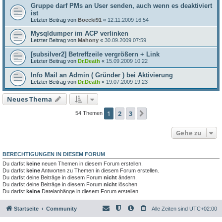
Gruppe darf PMs an User senden, auch wenn es deaktiviert
ist
Letzter Beitrag von
Boecki91
«
12.11.2009 16:54
Mysqldumper im ACP verlinken
Letzter Beitrag von
Mahony
«
30.09.2009 07:59
[subsilver2] Betreffzeile vergrößern + Link
Letzter Beitrag von
Dr.Death
«
15.09.2009 10:22
Info Mail an Admin ( Gründer ) bei Aktivierung
Letzter Beitrag von
Dr.Death
«
19.07.2009 19:23
Neues Thema
1
2
3
Nächste
54 Themen
Gehe zu
BERECHTIGUNGEN IN DIESEM FORUM
Du darfst
keine
neuen Themen in diesem Forum erstellen.
Du darfst
keine
Antworten zu Themen in diesem Forum erstellen.
Du darfst deine Beiträge in diesem Forum
nicht
ändern.
Du darfst deine Beiträge in diesem Forum
nicht
löschen.
Du darfst
keine
Dateianhänge in diesem Forum erstellen.
Startseite
Community
Alle Zeiten sind
UTC+02:00