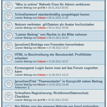
"Who is online" Refresh-Time für Admin verkürzen
Letzter Beitrag von
gn#36
«
30.01.2013 00:03
Schnellantwort standardmäßig ausgeklappt lassen
Letzter Beitrag von
Crizzo
«
09.11.2012 21:05
Nutzern verbieten .gif-Dateien als Avatar hochzuladen
Letzter Beitrag von
Crizzo
«
09.11.2012 20:50
"Letzter Beitrag" von Rechts in die Mitte nehmen
Letzter Beitrag von
Crizzo
«
09.11.2012 20:34
[prosilver] Beiträge von Freunden hervorheben
Letzter Beitrag von
Metzle
«
27.06.2012 13:27
HTML in Beschreibung der Benutzerdef. Profilfelder
erlauben
Letzter Beitrag von
Crizzo
«
11.06.2012 18:27
Erzwungener Login bevor man auf das Forum zugreifen
kann
Letzter Beitrag von
Crizzo
«
11.06.2012 14:13
[prosilver]Titel "Themenstarter" in Kurzprofil neben Beitrag
Letzter Beitrag von
Metzle
«
14.03.2012 23:48
Antworten:
1
Schnellere Registrierung: Richtlinien/Datenschutz
Checkbox
Letzter Beitrag von
gn#36
«
15.01.2012 23:03
Nur Bilder von der eigenen Website per [img] einbindbar