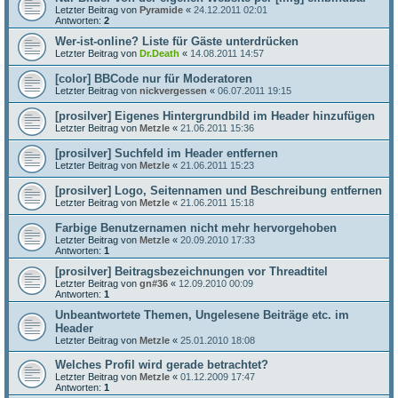
Letzter Beitrag von
Pyramide
«
24.12.2011 02:01
Antworten:
2
Wer-ist-online? Liste für Gäste unterdrücken
Letzter Beitrag von
Dr.Death
«
14.08.2011 14:57
[color] BBCode nur für Moderatoren
Letzter Beitrag von
nickvergessen
«
06.07.2011 19:15
[prosilver] Eigenes Hintergrundbild im Header hinzufügen
Letzter Beitrag von
Metzle
«
21.06.2011 15:36
[prosilver] Suchfeld im Header entfernen
Letzter Beitrag von
Metzle
«
21.06.2011 15:23
[prosilver] Logo, Seitennamen und Beschreibung entfernen
Letzter Beitrag von
Metzle
«
21.06.2011 15:18
Farbige Benutzernamen nicht mehr hervorgehoben
Letzter Beitrag von
Metzle
«
20.09.2010 17:33
Antworten:
1
[prosilver] Beitragsbezeichnungen vor Threadtitel
Letzter Beitrag von
gn#36
«
12.09.2010 00:09
Antworten:
1
Unbeantwortete Themen, Ungelesene Beiträge etc. im
Header
Letzter Beitrag von
Metzle
«
25.01.2010 18:08
Welches Profil wird gerade betrachtet?
Letzter Beitrag von
Metzle
«
01.12.2009 17:47
Antworten:
1