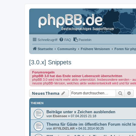
Schnellzugriff
FAQ
Pastebin
Startseite
Community
Frühere Versionen
Foren für ph
[3.0.x] Snippets
Forumsregeln
phpBB 3.0 hat das Ende seiner Lebenszeit überschritten
phpBB 3.0 wird nicht mehr aktiv unterstützt. Insbesondere werden - au
neuste phpBB-Version, welches aktiv weiterentwickelt wird und für we
Suche
Er
Neues Thema
THEMEN
Beiträge unter x Zeichen ausblenden
von
Elsensee
»
07.04.2015 21:18
Thema für Gäste im öffentlichen Forum nicht 
von
AYYILDIZLAR
»
04.01.2014 00:25