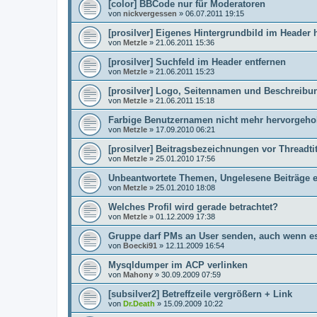
[color] BBCode nur für Moderatoren
von
nickvergessen
»
06.07.2011 19:15
[prosilver] Eigenes Hintergrundbild im Header
von
Metzle
»
21.06.2011 15:36
[prosilver] Suchfeld im Header entfernen
von
Metzle
»
21.06.2011 15:23
[prosilver] Logo, Seitennamen und Beschreibu
von
Metzle
»
21.06.2011 15:18
Farbige Benutzernamen nicht mehr hervorgeh
von
Metzle
»
17.09.2010 06:21
[prosilver] Beitragsbezeichnungen vor Threadtit
von
Metzle
»
25.01.2010 17:56
Unbeantwortete Themen, Ungelesene Beiträge e
von
Metzle
»
25.01.2010 18:08
Welches Profil wird gerade betrachtet?
von
Metzle
»
01.12.2009 17:38
Gruppe darf PMs an User senden, auch wenn es 
von
Boecki91
»
12.11.2009 16:54
Mysqldumper im ACP verlinken
von
Mahony
»
30.09.2009 07:59
[subsilver2] Betreffzeile vergrößern + Link
von
Dr.Death
»
15.09.2009 10:22