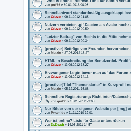
"Who is online" Refresh-Time für Admin verkü
von
gn#36
»
30.01.2013 00:03
Schnellantwort standardmäßig ausgeklappt las
von
Crizzo
»
09.11.2012 21:05
Nutzern verbieten .gif-Dateien als Avatar hochz
von
Crizzo
»
09.11.2012 20:50
"Letzter Beitrag" von Rechts in die Mitte nehm
von
Crizzo
»
09.11.2012 20:34
[prosilver] Beiträge von Freunden hervorheben
von
Metzle
»
27.06.2012 13:27
HTML in Beschreibung der Benutzerdef. Profilf
von
Crizzo
»
11.06.2012 18:27
Erzwungener Login bevor man auf das Forum z
von
Crizzo
»
11.06.2012 14:13
[prosilver]Titel "Themenstarter" in Kurzprofil n
von
Metzle
»
05.12.2011 16:08
Schnellere Registrierung: Richtlinien/Datensc
von
gn#36
»
15.01.2012 23:03
Nur Bilder von der eigenen Website per [img] e
von
Pyramide
»
11.11.2010 19:01
Wer-ist-online? Liste für Gäste unterdrücken
von
Dr.Death
»
14.08.2011 14:57