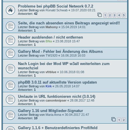
Probleme bei phpBB Social Network 0.7.2
Letzter Beitrag von
Ronald Schwab
«
19.07.2020 03:21
Antworten:
42
1
2
3
4
5
Seite, die nach absenden eines Beitrags angezeigt wird!!
Letzter Beitrag von
Mahony
«
15.04.2019 14:01
Antworten:
1
Header ausblenden / nicht entfernen
Letzter Beitrag von
BNa
«
23.08.2018 15:47
Antworten:
1
Gallery Mod - Fehler bei Änderung des Albums
Letzter Beitrag von
TW1920
«
16.06.2018 16:03
Nach Login bei der Mod WP w3all weiterleiten zum
wunschziel
Letzter Beitrag von
vfrblue
«
10.06.2018 01:08
Antworten:
1
phpBB 3.0.11 auf aktuellste Version updaten
Letzter Beitrag von
Kirk
«
26.05.2018 14:07
Antworten:
1
Umlaute in URL funktionieren nicht (3.0.14)
Letzter Beitrag von
canonknipser
«
28.08.2017 12:48
Antworten:
1
Gallery 1.16 und Mitglieder-Signatur
Letzter Beitrag von
Maria Anna
«
30.04.2017 21:47
Antworten:
10
1
2
Gallery 1.1.6 + Benutzerdefiniertes Profilfeld