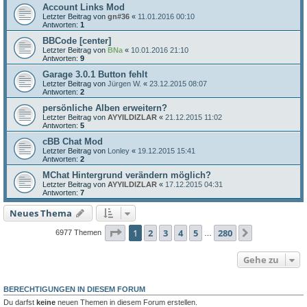
Account Links Mod
Letzter Beitrag von
gn#36
«
11.01.2016 00:10
Antworten:
1
BBCode [center]
Letzter Beitrag von
BNa
«
10.01.2016 21:10
Antworten:
9
Garage 3.0.1 Button fehlt
Letzter Beitrag von
Jürgen W.
«
23.12.2015 08:07
Antworten:
2
persönliche Alben erweitern?
Letzter Beitrag von
AYYILDIZLAR
«
21.12.2015 11:02
Antworten:
5
cBB Chat Mod
Letzter Beitrag von
Lonley
«
19.12.2015 15:41
Antworten:
2
MChat Hintergrund verändern möglich?
Letzter Beitrag von
AYYILDIZLAR
«
17.12.2015 04:31
Antworten:
7
Neues Thema
Seite
1
von
280
1
2
3
4
5
280
Nächste
6977 Themen
…
Gehe zu
BERECHTIGUNGEN IN DIESEM FORUM
Du darfst
keine
neuen Themen in diesem Forum erstellen.