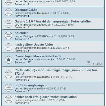
Letzter Beitrag von
max_powers
«
29.03.2017 15:29
Antworten:
2
Dicemod 0.8.8b
Letzter Beitrag von
Melmac
«
19.03.2017 14:05
Antworten:
1
Galerie 1.1.6 / Anzahl der angezeigten Fotos erhöhen
Letzter Beitrag von
230520Gast
«
15.02.2017 10:04
Antworten:
4
Kalender
Letzter Beitrag von
230520Gast
«
11.12.2016 14:29
Antworten:
3
nach gallery Update fehler
Letzter Beitrag von
Melmac
«
11.11.2016 16:44
Antworten:
3
Prime Topic Move auswahl wo?
Letzter Beitrag von
distanzcheck
«
10.10.2016 14:30
Antworten:
27
1
2
3
Portal (Magic) - modules/magic/magic_news.php on line
172: U
Letzter Beitrag von
waldkatze
«
15.09.2016 21:23
Antworten:
2
phpBB - single sign on
Letzter Beitrag von
ted90
«
06.05.2016 17:43
Antworten:
6
Fehler nach erfolglosen mchat Installation.
Letzter Beitrag von
snotl
«
15.02.2016 22:02
Antworten:
8