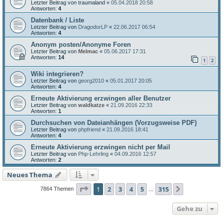
Letzter Beitrag von
traumaland
«
05.04.2018 20:58
Antworten:
4
Datenbank / Liste
Letzter Beitrag von
DragodorLP
«
22.06.2017 06:54
Antworten:
4
Anonym posten/Anonyme Foren
Letzter Beitrag von
Melmac
«
05.06.2017 17:31
Antworten:
14
1
2
Wiki integrieren?
Letzter Beitrag von
georg2010
«
05.01.2017 20:05
Antworten:
4
Erneute Aktivierung erzwingen aller Benutzer
Letzter Beitrag von
waldkatze
«
21.09.2016 22:33
Antworten:
1
Durchsuchen von Dateianhängen (Vorzugsweise PDF)
Letzter Beitrag von
phpfriend
«
21.09.2016 18:41
Antworten:
4
Erneute Aktivierung erzwingen nicht per Mail
Letzter Beitrag von
Php-Lehrling
«
04.09.2016 12:57
Antworten:
2
Neues Thema
Seite
1
von
315
1
2
3
4
5
315
Nächste
7864 Themen
…
Gehe zu