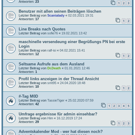
Antworten:
23
1
2
3
Benutzer mit allen seinen Beiträgen löschen
Letzter Beitrag von
Scanialady
«
02.03.2021 19:31
Antworten:
17
1
2
Line Breaks nach Quotes
Letzter Beitrag von
sofie76
«
19.02.2021 13:42
maschinelle versendeung einer Begrüßungs PN bei erste
Login
Letzter Beitrag von
ralf-isi
«
04.02.2021 15:41
Antworten:
12
1
2
Seltsame Aufrufe aus dem Ausland
Letzter Beitrag von
Dr.Death
«
01.01.2021 12:46
Antworten:
1
Profil links anzeigen in der Thread Ansicht
Letzter Beitrag von
smt95
«
24.04.2020 18:48
Antworten:
10
1
2
#-Tag M0D
Letzter Beitrag von
TassieTiger
«
25.02.2020 07:59
Antworten:
42
1
2
3
4
5
Umfrage ergebnisse für admin einsehbar?
Letzter Beitrag von
Him
«
16.12.2019 17:24
Antworten:
29
1
2
3
Adventskalender Mod - wer hat diesen noch?