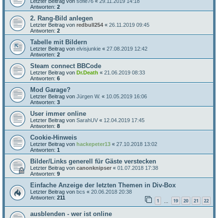
Letzter Beitrag von
sofie76
«
29.11.2019 14:18
Antworten:
2
2. Rang-Bild anlegen
Letzter Beitrag von
redbull254
«
26.11.2019 09:45
Antworten:
2
Tabelle mit Bildern
Letzter Beitrag von
elvisjunkie
«
27.08.2019 12:42
Antworten:
2
Steam connect BBCode
Letzter Beitrag von
Dr.Death
«
21.06.2019 08:33
Antworten:
6
Mod Garage?
Letzter Beitrag von
Jürgen W.
«
10.05.2019 16:06
Antworten:
3
User immer online
Letzter Beitrag von
SarahUV
«
12.04.2019 17:45
Antworten:
8
Cookie-Hinweis
Letzter Beitrag von
hackepeter13
«
27.10.2018 13:02
Antworten:
1
Bilder/Links generell für Gäste verstecken
Letzter Beitrag von
canonknipser
«
01.07.2018 17:38
Antworten:
9
Einfache Anzeige der letzten Themen in Div-Box
Letzter Beitrag von
bcs
«
20.06.2018 20:38
Antworten:
211
1
19
20
21
22
…
ausblenden - wer ist online