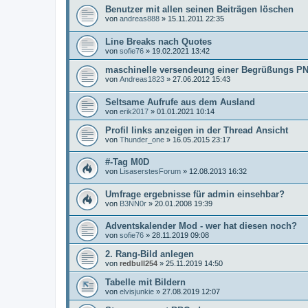
Benutzer mit allen seinen Beiträgen löschen
von
andreas888
»
15.11.2011 22:35
Line Breaks nach Quotes
von
sofie76
»
19.02.2021 13:42
maschinelle versendeung einer Begrüßungs PN 
von
Andreas1823
»
27.06.2012 15:43
Seltsame Aufrufe aus dem Ausland
von
erik2017
»
01.01.2021 10:14
Profil links anzeigen in der Thread Ansicht
von
Thunder_one
»
16.05.2015 23:17
#-Tag M0D
von
LisaserstesForum
»
12.08.2013 16:32
Umfrage ergebnisse für admin einsehbar?
von
B3NN0r
»
20.01.2008 19:39
Adventskalender Mod - wer hat diesen noch?
von
sofie76
»
28.11.2019 09:08
2. Rang-Bild anlegen
von
redbull254
»
25.11.2019 14:50
Tabelle mit Bildern
von
elvisjunkie
»
27.08.2019 12:07