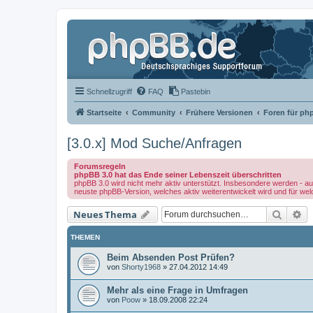
Schnellzugriff
FAQ
Pastebin
Startseite
Community
Frühere Versionen
Foren für ph
[3.0.x] Mod Suche/Anfragen
Forumsregeln
phpBB 3.0 hat das Ende seiner Lebenszeit überschritten
phpBB 3.0 wird nicht mehr aktiv unterstützt. Insbesondere werden - au
neuste phpBB-Version, welches aktiv weiterentwickelt wird und für we
Suche
Er
Neues Thema
THEMEN
Beim Absenden Post Prüfen?
von
Shorty1968
»
27.04.2012 14:49
Mehr als eine Frage in Umfragen
von
Poow
»
18.09.2008 22:24