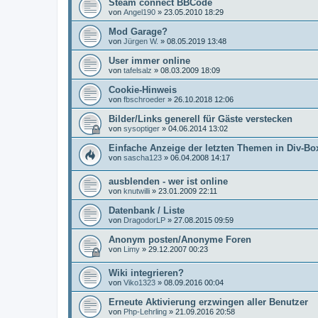
Steam connect BBCode
von
Angel190
»
23.05.2010 18:29
Mod Garage?
von
Jürgen W.
»
08.05.2019 13:48
User immer online
von
tafelsalz
»
08.03.2009 18:09
Cookie-Hinweis
von
fbschroeder
»
26.10.2018 12:06
Bilder/Links generell für Gäste verstecken
von
sysoptiger
»
04.06.2014 13:02
Einfache Anzeige der letzten Themen in Div-Bo
von
sascha123
»
06.04.2008 14:17
ausblenden - wer ist online
von
knutwilli
»
23.01.2009 22:11
Datenbank / Liste
von
DragodorLP
»
27.08.2015 09:59
Anonym posten/Anonyme Foren
von
Limy
»
29.12.2007 00:23
Wiki integrieren?
von
Viko1323
»
08.09.2016 00:04
Erneute Aktivierung erzwingen aller Benutzer
von
Php-Lehrling
»
21.09.2016 20:58