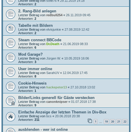
Letzter Beitrag von
sofie76
«
29.11.2019 14:18
Antworten:
2
2. Rang-Bild anlegen
Letzter Beitrag von
redbull254
«
26.11.2019 09:45
Antworten:
2
Tabelle mit Bildern
Letzter Beitrag von
elvisjunkie
«
27.08.2019 12:42
Antworten:
2
Steam connect BBCode
Letzter Beitrag von
Dr.Death
«
21.06.2019 08:33
Antworten:
6
Mod Garage?
Letzter Beitrag von
Jürgen W.
«
10.05.2019 16:06
Antworten:
3
User immer online
Letzter Beitrag von
SarahUV
«
12.04.2019 17:45
Antworten:
8
Cookie-Hinweis
Letzter Beitrag von
hackepeter13
«
27.10.2018 13:02
Antworten:
1
Bilder/Links generell für Gäste verstecken
Letzter Beitrag von
canonknipser
«
01.07.2018 17:38
Antworten:
9
Einfache Anzeige der letzten Themen in Div-Box
Letzter Beitrag von
bcs
«
20.06.2018 20:38
Antworten:
211
1
19
20
21
22
…
ausblenden - wer ist online