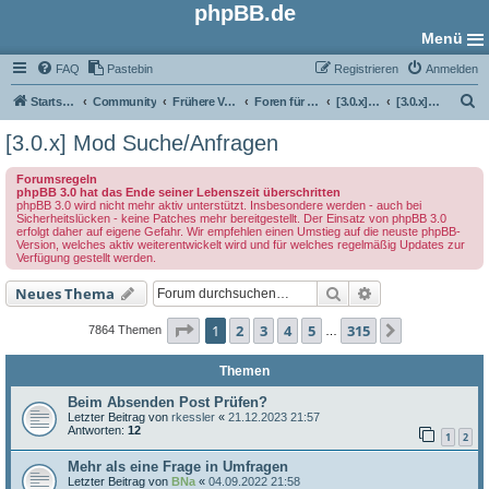
phpBB.de
Menü
FAQ
Pastebin
Registrieren
Anmelden
S
Startseite
Community
Frühere Versionen
Foren für phpBB 3.0
[3.0.x] Mod-Foren
[3.0.x] Mod Suche/Anfragen
u
[3.0.x] Mod Suche/Anfragen
c
Forumsregeln
h
phpBB 3.0 hat das Ende seiner Lebenszeit überschritten
phpBB 3.0 wird nicht mehr aktiv unterstützt. Insbesondere werden - auch bei
e
Sicherheitslücken - keine Patches mehr bereitgestellt. Der Einsatz von phpBB 3.0
erfolgt daher auf eigene Gefahr. Wir empfehlen einen Umstieg auf die neuste phpBB-
Version, welches aktiv weiterentwickelt wird und für welches regelmäßig Updates zur
Verfügung gestellt werden.
Suche
Erweiterte Such
Neues Thema
Seite
1
von
315
1
2
3
4
5
315
Nächste
7864 Themen
…
Themen
Beim Absenden Post Prüfen?
Letzter Beitrag von
rkessler
«
21.12.2023 21:57
Antworten:
12
1
2
Mehr als eine Frage in Umfragen
Letzter Beitrag von
BNa
«
04.09.2022 21:58