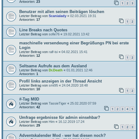
Antworten:
23
1
2
3
Benutzer mit allen seinen Beiträgen löschen
Letzter Beitrag von
Scanialady
«
02.03.2021 19:31
Antworten:
17
1
2
Line Breaks nach Quotes
Letzter Beitrag von
sofie76
«
19.02.2021 13:42
maschinelle versendeung einer Begrüßungs PN bei erste
Login
Letzter Beitrag von
ralf-isi
«
04.02.2021 15:41
Antworten:
12
1
2
Seltsame Aufrufe aus dem Ausland
Letzter Beitrag von
Dr.Death
«
01.01.2021 12:46
Antworten:
1
Profil links anzeigen in der Thread Ansicht
Letzter Beitrag von
smt95
«
24.04.2020 18:48
Antworten:
10
1
2
#-Tag M0D
Letzter Beitrag von
TassieTiger
«
25.02.2020 07:59
Antworten:
42
1
2
3
4
5
Umfrage ergebnisse für admin einsehbar?
Letzter Beitrag von
Him
«
16.12.2019 17:24
Antworten:
29
1
2
3
Adventskalender Mod - wer hat diesen noch?