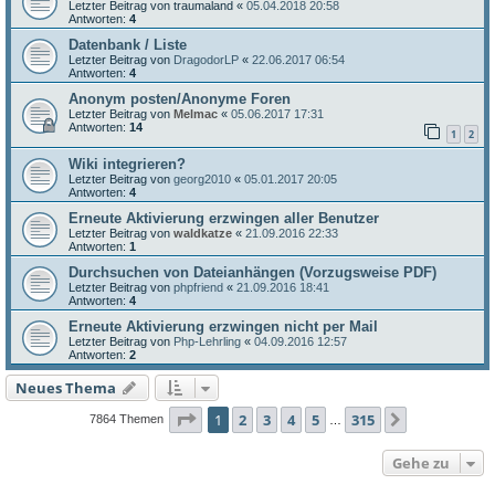
Letzter Beitrag von
traumaland
«
05.04.2018 20:58
Antworten:
4
Datenbank / Liste
Letzter Beitrag von
DragodorLP
«
22.06.2017 06:54
Antworten:
4
Anonym posten/Anonyme Foren
Letzter Beitrag von
Melmac
«
05.06.2017 17:31
Antworten:
14
1
2
Wiki integrieren?
Letzter Beitrag von
georg2010
«
05.01.2017 20:05
Antworten:
4
Erneute Aktivierung erzwingen aller Benutzer
Letzter Beitrag von
waldkatze
«
21.09.2016 22:33
Antworten:
1
Durchsuchen von Dateianhängen (Vorzugsweise PDF)
Letzter Beitrag von
phpfriend
«
21.09.2016 18:41
Antworten:
4
Erneute Aktivierung erzwingen nicht per Mail
Letzter Beitrag von
Php-Lehrling
«
04.09.2016 12:57
Antworten:
2
Neues Thema
Seite
1
von
315
1
2
3
4
5
315
Nächste
7864 Themen
…
Gehe zu