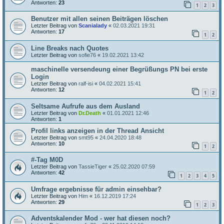
Antworten:
23
1
2
3
Benutzer mit allen seinen Beiträgen löschen
Letzter Beitrag von
Scanialady
«
02.03.2021 19:31
Antworten:
17
1
2
Line Breaks nach Quotes
Letzter Beitrag von
sofie76
«
19.02.2021 13:42
maschinelle versendeung einer Begrüßungs PN bei erste
Login
Letzter Beitrag von
ralf-isi
«
04.02.2021 15:41
Antworten:
12
1
2
Seltsame Aufrufe aus dem Ausland
Letzter Beitrag von
Dr.Death
«
01.01.2021 12:46
Antworten:
1
Profil links anzeigen in der Thread Ansicht
Letzter Beitrag von
smt95
«
24.04.2020 18:48
Antworten:
10
1
2
#-Tag M0D
Letzter Beitrag von
TassieTiger
«
25.02.2020 07:59
Antworten:
42
1
2
3
4
5
Umfrage ergebnisse für admin einsehbar?
Letzter Beitrag von
Him
«
16.12.2019 17:24
Antworten:
29
1
2
3
Adventskalender Mod - wer hat diesen noch?