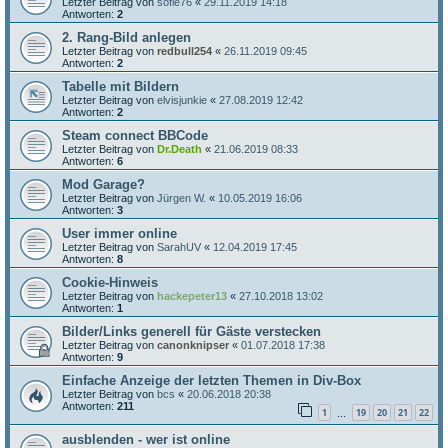
Letzter Beitrag von
sofie76
«
29.11.2019 14:18
Antworten:
2
2. Rang-Bild anlegen
Letzter Beitrag von
redbull254
«
26.11.2019 09:45
Antworten:
2
Tabelle mit Bildern
Letzter Beitrag von
elvisjunkie
«
27.08.2019 12:42
Antworten:
2
Steam connect BBCode
Letzter Beitrag von
Dr.Death
«
21.06.2019 08:33
Antworten:
6
Mod Garage?
Letzter Beitrag von
Jürgen W.
«
10.05.2019 16:06
Antworten:
3
User immer online
Letzter Beitrag von
SarahUV
«
12.04.2019 17:45
Antworten:
8
Cookie-Hinweis
Letzter Beitrag von
hackepeter13
«
27.10.2018 13:02
Antworten:
1
Bilder/Links generell für Gäste verstecken
Letzter Beitrag von
canonknipser
«
01.07.2018 17:38
Antworten:
9
Einfache Anzeige der letzten Themen in Div-Box
Letzter Beitrag von
bcs
«
20.06.2018 20:38
Antworten:
211
1
19
20
21
22
…
ausblenden - wer ist online