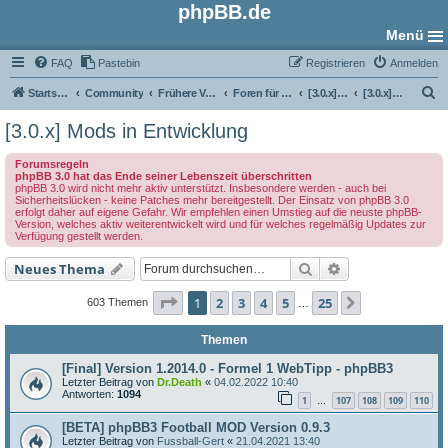
phpBB.de
Menü
FAQ
Pastebin
Registrieren
Anmelden
S
Startseite
Community
Frühere Versionen
Foren für phpBB 3.0
[3.0.x] Mod-Foren
[3.0.x] Mods in Entwicklung
u
[3.0.x] Mods in Entwicklung
c
Forumsregeln
h
phpBB 3.0 hat das Ende seiner Lebenszeit überschritten
phpBB 3.0 wird nicht mehr aktiv unterstützt. Insbesondere werden - auch bei
e
Sicherheitslücken - keine Patches mehr bereitgestellt. Der Einsatz von phpBB 3.0
erfolgt daher auf eigene Gefahr. Wir empfehlen einen Umstieg auf die neuste phpBB-
Version, welches aktiv weiterentwickelt wird und für welches regelmäßig Updates zur
Verfügung gestellt werden.
Suche
Erweiterte Such
Neues Thema
Seite
1
von
25
1
2
3
4
5
25
Nächste
603 Themen
…
Themen
[Final] Version 1.2014.0 - Formel 1 WebTipp - phpBB3
Letzter Beitrag von
Dr.Death
«
04.02.2022 10:40
Antworten:
1094
1
107
108
109
110
…
[BETA] phpBB3 Football MOD Version 0.9.3
Letzter Beitrag von
Fussball-Gert
«
21.04.2021 13:40