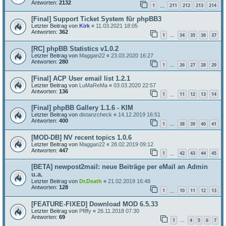
Antworten:
2132
1
211
212
213
214
…
[Final] Support Ticket System für phpBB3
Letzter Beitrag von
Kirk
«
11.03.2021 18:05
Antworten:
362
1
34
35
36
37
…
[RC] phpBB Statistics v1.0.2
Letzter Beitrag von
Maggan22
«
23.03.2020 16:27
Antworten:
280
1
26
27
28
29
…
[Final] ACP User email list 1.2.1
Letzter Beitrag von
LuMaReMa
«
03.03.2020 22:57
Antworten:
136
1
11
12
13
14
…
[Final] phpBB Gallery 1.1.6 - KIM
Letzter Beitrag von
distanzcheck
«
14.12.2019 16:51
Antworten:
400
1
38
39
40
41
…
[MOD-DB] NV recent topics 1.0.6
Letzter Beitrag von
Maggan22
«
28.02.2019 09:12
Antworten:
447
1
42
43
44
45
…
[BETA] newpost2mail: neue Beiträge per eMail an Admin
u.a.
Letzter Beitrag von
Dr.Death
«
21.02.2019 16:48
Antworten:
128
1
10
11
12
13
…
[FEATURE-FIXED] Download MOD 6.5.33
Letzter Beitrag von
Pfiffy
«
26.11.2018 07:30
Antworten:
69
1
4
5
6
7
…