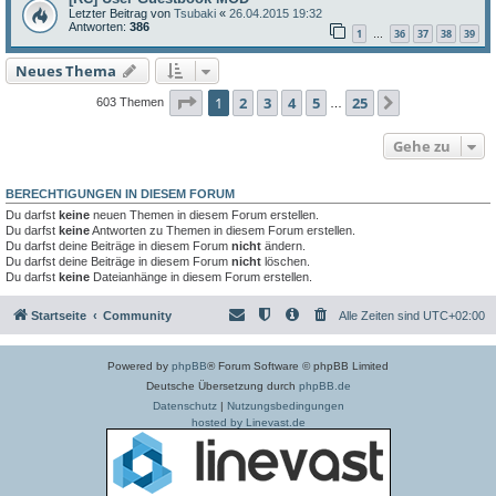
Letzter Beitrag von
Tsubaki
«
26.04.2015 19:32
Antworten:
386
1
36
37
38
39
…
Neues Thema
Seite
1
von
25
1
2
3
4
5
25
Nächste
603 Themen
…
Gehe zu
BERECHTIGUNGEN IN DIESEM FORUM
Du darfst
keine
neuen Themen in diesem Forum erstellen.
Du darfst
keine
Antworten zu Themen in diesem Forum erstellen.
Du darfst deine Beiträge in diesem Forum
nicht
ändern.
Du darfst deine Beiträge in diesem Forum
nicht
löschen.
Du darfst
keine
Dateianhänge in diesem Forum erstellen.
Startseite
Community
Alle Zeiten sind
UTC+02:00
Powered by
phpBB
® Forum Software © phpBB Limited
Deutsche Übersetzung durch
phpBB.de
Datenschutz
|
Nutzungsbedingungen
hosted by Linevast.de