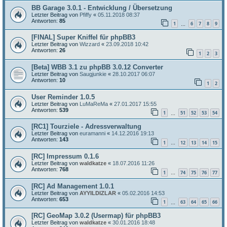
BB Garage 3.0.1 - Entwicklung / Übersetzung
Letzter Beitrag von
Pfiffy
«
05.11.2018 08:37
Antworten:
85
1
6
7
8
9
…
[FINAL] Super Kniffel für phpBB3
Letzter Beitrag von
Wizzard
«
23.09.2018 10:42
Antworten:
26
1
2
3
[Beta] WBB 3.1 zu phpBB 3.0.12 Converter
Letzter Beitrag von
Saugjunkie
«
28.10.2017 06:07
Antworten:
10
1
2
User Reminder 1.0.5
Letzter Beitrag von
LuMaReMa
«
27.01.2017 15:55
Antworten:
539
1
51
52
53
54
…
[RC1] Tourziele - Adressverwaltung
Letzter Beitrag von
euramanni
«
14.12.2016 19:13
Antworten:
143
1
12
13
14
15
…
[RC] Impressum 0.1.6
Letzter Beitrag von
waldkatze
«
18.07.2016 11:26
Antworten:
768
1
74
75
76
77
…
[RC] Ad Management 1.0.1
Letzter Beitrag von
AYYILDIZLAR
«
05.02.2016 14:53
Antworten:
653
1
63
64
65
66
…
[RC] GeoMap 3.0.2 (Usermap) für phpBB3
Letzter Beitrag von
waldkatze
«
30.01.2016 18:48