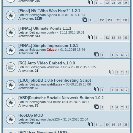
Antworten:
246
1
22
23
24
25
…
[Final] NV "Who Was Here?" 1.2.1
Letzter Beitrag von
Sijanca
«
25.01.2016 11:54
Antworten:
1525
1
150
151
152
153
…
[FINAL] Ultimate Points 1.1.1
Letzter Beitrag von
Lonley
«
13.11.2015 19:31
Antworten:
843
1
82
83
84
85
…
[FINAL] Simple Impressum 1.0.1
Letzter Beitrag von
Crizzo
«
01.11.2015 15:44
Antworten:
61
1
4
5
6
7
…
[RC] Auto Video Embed v.1.0.0
Letzter Beitrag von
Windows-Club
«
26.10.2015 10:25
Antworten:
21
1
2
3
[1.0.0] phpBB 3.0.6 Forenhosting Script
Letzter Beitrag von
waldkatze
«
30.09.2015 13:08
Antworten:
62
1
4
5
6
7
…
[ABD]Deutsche Soziale Netzwerk Buttons 1.0.2
Letzter Beitrag von
353-heinz
«
04.08.2015 10:14
Antworten:
75
1
5
6
7
8
…
HookUp MOD
Letzter Beitrag von
blade226
«
31.07.2015 22:04
Antworten:
374
1
35
36
37
38
…
[RC] User Guestbook MOD