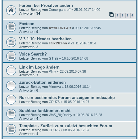
Farben bei Prosilver ändern
Letzter Beitrag von
Contergantreff
«
25.01.2017 14:00
Antworten:
34
1
2
3
4
Favicon
Letzter Beitrag von
AYYILDIZLAR
«
09.12.2016 09:45
Antworten:
9
V 3.1.10: Header bearbeiten
Letzter Beitrag von
Talk19zehn
«
21.11.2016 18:51
Antworten:
2
Voice Search?
Letzter Beitrag von
GTI92
«
16.10.2016 14:08
Link im Logo ändern
Letzter Beitrag von
Pfiffy
«
22.09.2016 07:38
Antworten:
7
Zurück-Button entfernen
Letzter Beitrag von
Minerva
«
13.06.2016 10:14
Antworten:
6
Nur ein bestimmtes Forum anzeigen in index.php
Letzter Beitrag von
CPU76
«
15.05.2016 14:27
Suchbox funktioniert nicht
Letzter Beitrag von
WoS_BigDaddy
«
10.05.2016 16:28
Antworten:
4
Template - Zurück zum zuletzt besuchten Forum
Letzter Beitrag von
CPU76
«
08.05.2016 17:57
Antworten:
4