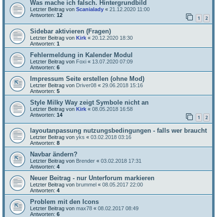
Was mache ich falsch. Hintergrundbild
Letzter Beitrag von
Scanialady
«
21.12.2020 11:00
Antworten:
12
1
2
Sidebar aktivieren (Fragen)
Letzter Beitrag von
Kirk
«
20.12.2020 18:30
Antworten:
1
Fehlermeldung in Kalender Modul
Letzter Beitrag von
Foxi
«
13.07.2020 07:09
Antworten:
6
Impressum Seite erstellen (ohne Mod)
Letzter Beitrag von
Driver08
«
29.06.2018 15:16
Antworten:
5
Style Milky Way zeigt Symbole nicht an
Letzter Beitrag von
Kirk
«
08.05.2018 16:58
Antworten:
14
1
2
layoutanpassung nutzungsbedingungen - falls wer braucht
Letzter Beitrag von
yks
«
03.02.2018 03:16
Antworten:
8
Navbar ändern?
Letzter Beitrag von
Brender
«
03.02.2018 17:31
Antworten:
4
Neuer Beitrag - nur Unterforum markieren
Letzter Beitrag von
brummel
«
08.05.2017 22:00
Antworten:
4
Problem mit den Icons
Letzter Beitrag von
max78
«
08.02.2017 08:49
Antworten:
6