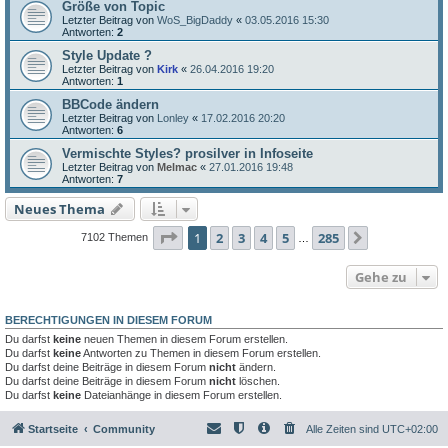
Größe von Topic
Letzter Beitrag von
WoS_BigDaddy
«
03.05.2016 15:30
Antworten:
2
Style Update ?
Letzter Beitrag von
Kirk
«
26.04.2016 19:20
Antworten:
1
BBCode ändern
Letzter Beitrag von
Lonley
«
17.02.2016 20:20
Antworten:
6
Vermischte Styles? prosilver in Infoseite
Letzter Beitrag von
Melmac
«
27.01.2016 19:48
Antworten:
7
Neues Thema
Seite
1
von
285
1
2
3
4
5
285
Nächste
7102 Themen
…
Gehe zu
BERECHTIGUNGEN IN DIESEM FORUM
Du darfst
keine
neuen Themen in diesem Forum erstellen.
Du darfst
keine
Antworten zu Themen in diesem Forum erstellen.
Du darfst deine Beiträge in diesem Forum
nicht
ändern.
Du darfst deine Beiträge in diesem Forum
nicht
löschen.
Du darfst
keine
Dateianhänge in diesem Forum erstellen.
Startseite
Community
Alle Zeiten sind
UTC+02:00