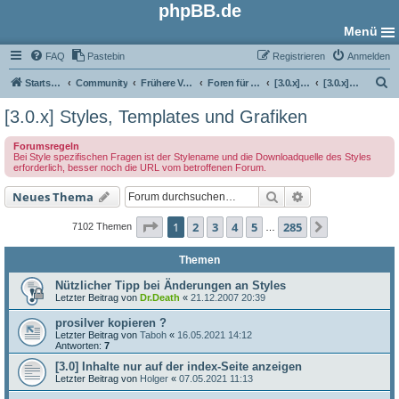
phpBB.de
Menü
FAQ
Pastebin
Registrieren
Anmelden
S
Startseite
Community
Frühere Versionen
Foren für phpBB 3.0
[3.0.x] Style-Foren
[3.0.x] Styles, Templates und Grafiken
u
[3.0.x] Styles, Templates und Grafiken
c
Forumsregeln
h
Bei Style spezifischen Fragen ist der Stylename und die Downloadquelle des Styles
erforderlich, besser noch die URL vom betroffenen Forum.
e
Suche
Erweiterte Such
Neues Thema
Seite
1
von
285
1
2
3
4
5
285
Nächste
7102 Themen
…
Themen
Nützlicher Tipp bei Änderungen an Styles
Letzter Beitrag von
Dr.Death
«
21.12.2007 20:39
prosilver kopieren ?
Letzter Beitrag von
Taboh
«
16.05.2021 14:12
Antworten:
7
[3.0] Inhalte nur auf der index-Seite anzeigen
Letzter Beitrag von
Holger
«
07.05.2021 11:13