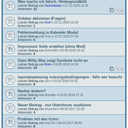
Was mache ich falsch. Hintergrundbild
Letzter Beitrag von
Scanialady
«
21.12.2020 11:00
Antworten:
12
1
2
Sidebar aktivieren (Fragen)
Letzter Beitrag von
Kirk
«
20.12.2020 18:30
Antworten:
1
Fehlermeldung in Kalender Modul
Letzter Beitrag von
Foxi
«
13.07.2020 07:09
Antworten:
6
Impressum Seite erstellen (ohne Mod)
Letzter Beitrag von
Driver08
«
29.06.2018 15:16
Antworten:
5
Style Milky Way zeigt Symbole nicht an
Letzter Beitrag von
Kirk
«
08.05.2018 16:58
Antworten:
14
1
2
layoutanpassung nutzungsbedingungen - falls wer braucht
Letzter Beitrag von
yks
«
03.02.2018 03:16
Antworten:
8
Navbar ändern?
Letzter Beitrag von
Brender
«
03.02.2018 17:31
Antworten:
4
Neuer Beitrag - nur Unterforum markieren
Letzter Beitrag von
brummel
«
08.05.2017 22:00
Antworten:
4
Problem mit den Icons
Letzter Beitrag von
max78
«
08.02.2017 08:49
Antworten:
6