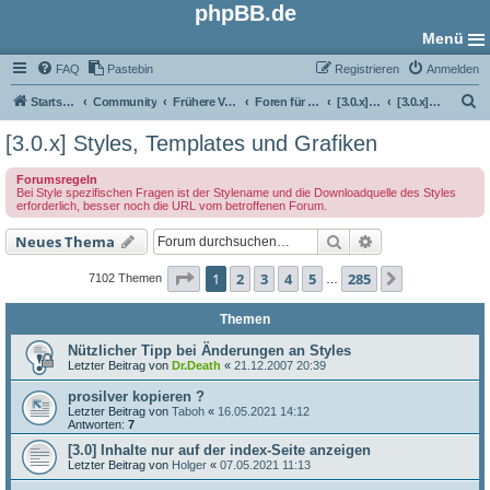
phpBB.de
Menü
FAQ
Pastebin
Registrieren
Anmelden
S
Startseite
Community
Frühere Versionen
Foren für phpBB 3.0
[3.0.x] Style-Foren
[3.0.x] Styles, Templates und Grafiken
u
[3.0.x] Styles, Templates und Grafiken
c
Forumsregeln
h
Bei Style spezifischen Fragen ist der Stylename und die Downloadquelle des Styles
erforderlich, besser noch die URL vom betroffenen Forum.
e
Suche
Erweiterte Such
Neues Thema
Seite
1
von
285
1
2
3
4
5
285
Nächste
7102 Themen
…
Themen
Nützlicher Tipp bei Änderungen an Styles
Letzter Beitrag von
Dr.Death
«
21.12.2007 20:39
prosilver kopieren ?
Letzter Beitrag von
Taboh
«
16.05.2021 14:12
Antworten:
7
[3.0] Inhalte nur auf der index-Seite anzeigen
Letzter Beitrag von
Holger
«
07.05.2021 11:13