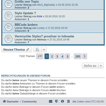
Größe von Topic
Letzter Beitrag von
WoS_BigDaddy
«
03.05.2016 15:30
Antworten:
2
Style Update ?
Letzter Beitrag von
Kirk
«
26.04.2016 19:20
Antworten:
1
BBCode ändern
Letzter Beitrag von
Lonley
«
17.02.2016 20:20
Antworten:
6
Vermischte Styles? prosilver in Infoseite
Letzter Beitrag von
Melmac
«
27.01.2016 19:48
Antworten:
7
Neues Thema
Seite
1
von
285
1
2
3
4
5
285
Nächste
7102 Themen
…
Gehe zu
BERECHTIGUNGEN IN DIESEM FORUM
Du darfst
keine
neuen Themen in diesem Forum erstellen.
Du darfst
keine
Antworten zu Themen in diesem Forum erstellen.
Du darfst deine Beiträge in diesem Forum
nicht
ändern.
Du darfst deine Beiträge in diesem Forum
nicht
löschen.
Du darfst
keine
Dateianhänge in diesem Forum erstellen.
Startseite
Community
Alle Zeiten sind
UTC+02:00