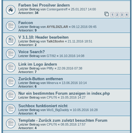
Farben bei Prosilver ändern
Letzter Beitrag von
Contergantreff
«
25.01.2017 14:00
Antworten:
34
1
2
3
4
Favicon
Letzter Beitrag von
AYYILDIZLAR
«
09.12.2016 09:45
Antworten:
9
V 3.1.10: Header bearbeiten
Letzter Beitrag von
Talk19zehn
«
21.11.2016 18:51
Antworten:
2
Voice Search?
Letzter Beitrag von
GTI92
«
16.10.2016 14:08
Link im Logo ändern
Letzter Beitrag von
Pfiffy
«
22.09.2016 07:38
Antworten:
7
Zurück-Button entfernen
Letzter Beitrag von
Minerva
«
13.06.2016 10:14
Antworten:
6
Nur ein bestimmtes Forum anzeigen in index.php
Letzter Beitrag von
CPU76
«
15.05.2016 14:27
Suchbox funktioniert nicht
Letzter Beitrag von
WoS_BigDaddy
«
10.05.2016 16:28
Antworten:
4
Template - Zurück zum zuletzt besuchten Forum
Letzter Beitrag von
CPU76
«
08.05.2016 17:57
Antworten:
4