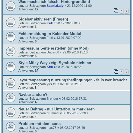
Was mache ich falsch. Hintergrundbild
Letzter Beitrag von
Scanialady
«
21.12.2020 11:00
Antworten:
12
1
2
Sidebar aktivieren (Fragen)
Letzter Beitrag von
Kirk
«
20.12.2020 18:30
Antworten:
1
Fehlermeldung in Kalender Modul
Letzter Beitrag von
Foxi
«
13.07.2020 07:09
Antworten:
6
Impressum Seite erstellen (ohne Mod)
Letzter Beitrag von
Driver08
«
29.06.2018 15:16
Antworten:
5
Style Milky Way zeigt Symbole nicht an
Letzter Beitrag von
Kirk
«
08.05.2018 16:58
Antworten:
14
1
2
layoutanpassung nutzungsbedingungen - falls wer braucht
Letzter Beitrag von
yks
«
03.02.2018 03:16
Antworten:
8
Navbar ändern?
Letzter Beitrag von
Brender
«
03.02.2018 17:31
Antworten:
4
Neuer Beitrag - nur Unterforum markieren
Letzter Beitrag von
brummel
«
08.05.2017 22:00
Antworten:
4
Problem mit den Icons
Letzter Beitrag von
max78
«
08.02.2017 08:49
Antworten:
6