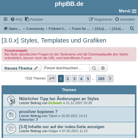
phpBB.de
Menü
FAQ
Pastebin
Registrieren
Anmelden
S
Startseite
Community
Frühere Versionen
Foren für phpBB 3.0
[3.0.x] Style-Foren
[3.0.x] Styles, Templates und Grafiken
u
[3.0.x] Styles, Templates und Grafiken
c
Forumsregeln
h
Bei Style spezifischen Fragen ist der Stylename und die Downloadquelle des Styles
erforderlich, besser noch die URL vom betroffenen Forum.
e
Suche
Erweiterte Such
Neues Thema
Seite
1
von
285
1
2
3
4
5
285
Nächste
7102 Themen
…
Themen
Nützlicher Tipp bei Änderungen an Styles
Letzter Beitrag von
Dr.Death
«
21.12.2007 20:39
prosilver kopieren ?
Letzter Beitrag von
Taboh
«
16.05.2021 14:12
Antworten:
7
[3.0] Inhalte nur auf der index-Seite anzeigen
Letzter Beitrag von
Holger
«
07.05.2021 11:13