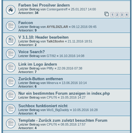
Farben bei Prosilver ändern
Letzter Beitrag von
Contergantreff
«
25.01.2017 14:00
Antworten:
34
1
2
3
4
Favicon
Letzter Beitrag von
AYYILDIZLAR
«
09.12.2016 09:45
Antworten:
9
V 3.1.10: Header bearbeiten
Letzter Beitrag von
Talk19zehn
«
21.11.2016 18:51
Antworten:
2
Voice Search?
Letzter Beitrag von
GTI92
«
16.10.2016 14:08
Link im Logo ändern
Letzter Beitrag von
Pfiffy
«
22.09.2016 07:38
Antworten:
7
Zurück-Button entfernen
Letzter Beitrag von
Minerva
«
13.06.2016 10:14
Antworten:
6
Nur ein bestimmtes Forum anzeigen in index.php
Letzter Beitrag von
CPU76
«
15.05.2016 14:27
Suchbox funktioniert nicht
Letzter Beitrag von
WoS_BigDaddy
«
10.05.2016 16:28
Antworten:
4
Template - Zurück zum zuletzt besuchten Forum
Letzter Beitrag von
CPU76
«
08.05.2016 17:57
Antworten:
4