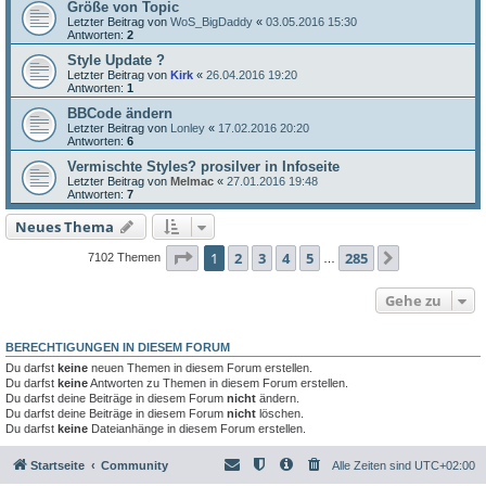
Größe von Topic
Letzter Beitrag von
WoS_BigDaddy
«
03.05.2016 15:30
Antworten:
2
Style Update ?
Letzter Beitrag von
Kirk
«
26.04.2016 19:20
Antworten:
1
BBCode ändern
Letzter Beitrag von
Lonley
«
17.02.2016 20:20
Antworten:
6
Vermischte Styles? prosilver in Infoseite
Letzter Beitrag von
Melmac
«
27.01.2016 19:48
Antworten:
7
Neues Thema
Seite
1
von
285
1
2
3
4
5
285
Nächste
7102 Themen
…
Gehe zu
BERECHTIGUNGEN IN DIESEM FORUM
Du darfst
keine
neuen Themen in diesem Forum erstellen.
Du darfst
keine
Antworten zu Themen in diesem Forum erstellen.
Du darfst deine Beiträge in diesem Forum
nicht
ändern.
Du darfst deine Beiträge in diesem Forum
nicht
löschen.
Du darfst
keine
Dateianhänge in diesem Forum erstellen.
Startseite
Community
Alle Zeiten sind
UTC+02:00