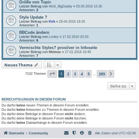
Größe von Topic
Letzter Beitrag von
WoS_BigDaddy
«
03.05.2016 15:30
Antworten:
2
Style Update ?
Letzter Beitrag von
Kirk
«
26.04.2016 19:20
Antworten:
1
BBCode ändern
Letzter Beitrag von
Lonley
«
17.02.2016 20:20
Antworten:
6
Vermischte Styles? prosilver in Infoseite
Letzter Beitrag von
Melmac
«
27.01.2016 19:48
Antworten:
7
Neues Thema
Seite
1
von
285
1
2
3
4
5
285
Nächste
7102 Themen
…
Gehe zu
BERECHTIGUNGEN IN DIESEM FORUM
Du darfst
keine
neuen Themen in diesem Forum erstellen.
Du darfst
keine
Antworten zu Themen in diesem Forum erstellen.
Du darfst deine Beiträge in diesem Forum
nicht
ändern.
Du darfst deine Beiträge in diesem Forum
nicht
löschen.
Du darfst
keine
Dateianhänge in diesem Forum erstellen.
Startseite
Community
Alle Zeiten sind
UTC+02:00