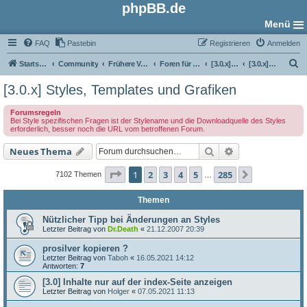
phpBB.de
Menü
FAQ
Pastebin
Registrieren
Anmelden
S
Startseite
Community
Frühere Versionen
Foren für phpBB 3.0
[3.0.x] Style-Foren
[3.0.x] Styles, Templates und Grafiken
u
[3.0.x] Styles, Templates und Grafiken
c
Forumsregeln
h
Bei Style spezifischen Fragen ist der Stylename und die Downloadquelle des Styles
erforderlich, besser noch die URL vom betroffenen Forum.
e
Suche
Erweiterte Such
Neues Thema
Seite
1
von
285
1
2
3
4
5
285
Nächste
7102 Themen
…
Themen
Nützlicher Tipp bei Änderungen an Styles
Letzter Beitrag von
Dr.Death
«
21.12.2007 20:39
prosilver kopieren ?
Letzter Beitrag von
Taboh
«
16.05.2021 14:12
Antworten:
7
[3.0] Inhalte nur auf der index-Seite anzeigen
Letzter Beitrag von
Holger
«
07.05.2021 11:13