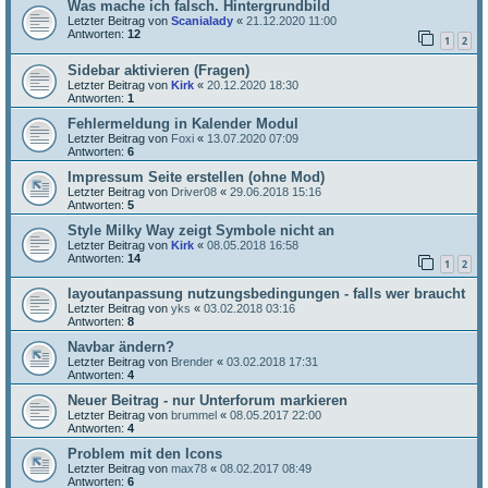
Was mache ich falsch. Hintergrundbild
Letzter Beitrag von
Scanialady
«
21.12.2020 11:00
Antworten:
12
1
2
Sidebar aktivieren (Fragen)
Letzter Beitrag von
Kirk
«
20.12.2020 18:30
Antworten:
1
Fehlermeldung in Kalender Modul
Letzter Beitrag von
Foxi
«
13.07.2020 07:09
Antworten:
6
Impressum Seite erstellen (ohne Mod)
Letzter Beitrag von
Driver08
«
29.06.2018 15:16
Antworten:
5
Style Milky Way zeigt Symbole nicht an
Letzter Beitrag von
Kirk
«
08.05.2018 16:58
Antworten:
14
1
2
layoutanpassung nutzungsbedingungen - falls wer braucht
Letzter Beitrag von
yks
«
03.02.2018 03:16
Antworten:
8
Navbar ändern?
Letzter Beitrag von
Brender
«
03.02.2018 17:31
Antworten:
4
Neuer Beitrag - nur Unterforum markieren
Letzter Beitrag von
brummel
«
08.05.2017 22:00
Antworten:
4
Problem mit den Icons
Letzter Beitrag von
max78
«
08.02.2017 08:49
Antworten:
6