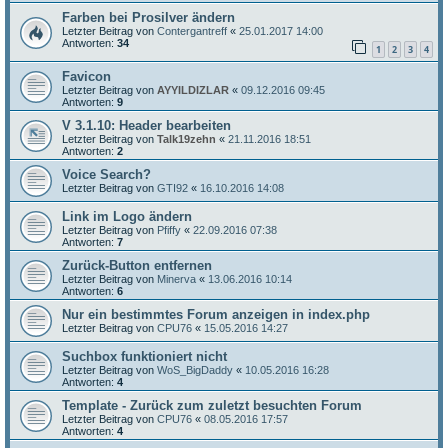
Farben bei Prosilver ändern
Letzter Beitrag von
Contergantreff
«
25.01.2017 14:00
Antworten:
34
1
2
3
4
Favicon
Letzter Beitrag von
AYYILDIZLAR
«
09.12.2016 09:45
Antworten:
9
V 3.1.10: Header bearbeiten
Letzter Beitrag von
Talk19zehn
«
21.11.2016 18:51
Antworten:
2
Voice Search?
Letzter Beitrag von
GTI92
«
16.10.2016 14:08
Link im Logo ändern
Letzter Beitrag von
Pfiffy
«
22.09.2016 07:38
Antworten:
7
Zurück-Button entfernen
Letzter Beitrag von
Minerva
«
13.06.2016 10:14
Antworten:
6
Nur ein bestimmtes Forum anzeigen in index.php
Letzter Beitrag von
CPU76
«
15.05.2016 14:27
Suchbox funktioniert nicht
Letzter Beitrag von
WoS_BigDaddy
«
10.05.2016 16:28
Antworten:
4
Template - Zurück zum zuletzt besuchten Forum
Letzter Beitrag von
CPU76
«
08.05.2016 17:57
Antworten:
4