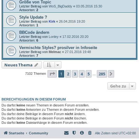
Größe von Topic
Letzter Beitrag von
WoS_BigDaddy
«
03.05.2016 15:30
Antworten:
2
Style Update ?
Letzter Beitrag von
Kirk
«
26.04.2016 19:20
Antworten:
1
BBCode ändern
Letzter Beitrag von
Lonley
«
17.02.2016 20:20
Antworten:
6
Vermischte Styles? prosilver in Infoseite
Letzter Beitrag von
Melmac
«
27.01.2016 19:48
Antworten:
7
Neues Thema
Seite
1
von
285
1
2
3
4
5
285
Nächste
7102 Themen
…
Gehe zu
BERECHTIGUNGEN IN DIESEM FORUM
Du darfst
keine
neuen Themen in diesem Forum erstellen.
Du darfst
keine
Antworten zu Themen in diesem Forum erstellen.
Du darfst deine Beiträge in diesem Forum
nicht
ändern.
Du darfst deine Beiträge in diesem Forum
nicht
löschen.
Du darfst
keine
Dateianhänge in diesem Forum erstellen.
Startseite
Community
Alle Zeiten sind
UTC+02:00