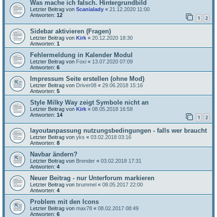
Was mache ich falsch. Hintergrundbild
Letzter Beitrag von
Scanialady
«
21.12.2020 11:00
Antworten:
12
1
2
Sidebar aktivieren (Fragen)
Letzter Beitrag von
Kirk
«
20.12.2020 18:30
Antworten:
1
Fehlermeldung in Kalender Modul
Letzter Beitrag von
Foxi
«
13.07.2020 07:09
Antworten:
6
Impressum Seite erstellen (ohne Mod)
Letzter Beitrag von
Driver08
«
29.06.2018 15:16
Antworten:
5
Style Milky Way zeigt Symbole nicht an
Letzter Beitrag von
Kirk
«
08.05.2018 16:58
Antworten:
14
1
2
layoutanpassung nutzungsbedingungen - falls wer braucht
Letzter Beitrag von
yks
«
03.02.2018 03:16
Antworten:
8
Navbar ändern?
Letzter Beitrag von
Brender
«
03.02.2018 17:31
Antworten:
4
Neuer Beitrag - nur Unterforum markieren
Letzter Beitrag von
brummel
«
08.05.2017 22:00
Antworten:
4
Problem mit den Icons
Letzter Beitrag von
max78
«
08.02.2017 08:49
Antworten:
6