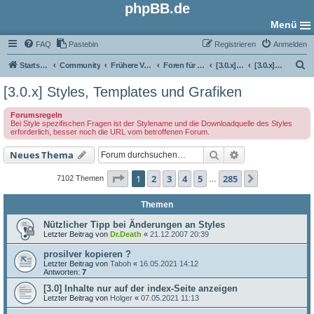
phpBB.de
Menü
FAQ
Pastebin
Registrieren
Anmelden
S
Startseite
Community
Frühere Versionen
Foren für phpBB 3.0
[3.0.x] Style-Foren
[3.0.x] Styles, Templates und Grafiken
u
[3.0.x] Styles, Templates und Grafiken
c
Forumsregeln
h
Bei Style spezifischen Fragen ist der Stylename und die Downloadquelle des Styles
erforderlich, besser noch die URL vom betroffenen Forum.
e
Suche
Erweiterte Such
Neues Thema
Seite
1
von
285
1
2
3
4
5
285
Nächste
7102 Themen
…
Themen
Nützlicher Tipp bei Änderungen an Styles
Letzter Beitrag von
Dr.Death
«
21.12.2007 20:39
prosilver kopieren ?
Letzter Beitrag von
Taboh
«
16.05.2021 14:12
Antworten:
7
[3.0] Inhalte nur auf der index-Seite anzeigen
Letzter Beitrag von
Holger
«
07.05.2021 11:13