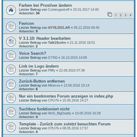
Farben bei Prosilver ändern
Letzter Beitrag von
Contergantreff
«
25.01.2017 14:00
Antworten:
34
1
2
3
4
Favicon
Letzter Beitrag von
AYYILDIZLAR
«
09.12.2016 09:45
Antworten:
9
V 3.1.10: Header bearbeiten
Letzter Beitrag von
Talk19zehn
«
21.11.2016 18:51
Antworten:
2
Voice Search?
Letzter Beitrag von
GTI92
«
16.10.2016 14:08
Link im Logo ändern
Letzter Beitrag von
Pfiffy
«
22.09.2016 07:38
Antworten:
7
Zurück-Button entfernen
Letzter Beitrag von
Minerva
«
13.06.2016 10:14
Antworten:
6
Nur ein bestimmtes Forum anzeigen in index.php
Letzter Beitrag von
CPU76
«
15.05.2016 14:27
Suchbox funktioniert nicht
Letzter Beitrag von
WoS_BigDaddy
«
10.05.2016 16:28
Antworten:
4
Template - Zurück zum zuletzt besuchten Forum
Letzter Beitrag von
CPU76
«
08.05.2016 17:57
Antworten:
4