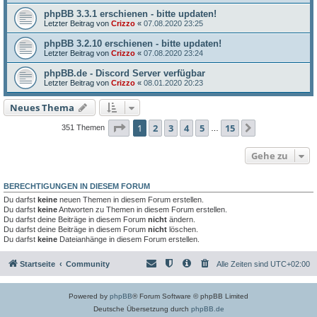
phpBB 3.3.1 erschienen - bitte updaten!
Letzter Beitrag von
Crizzo
«
07.08.2020 23:25
phpBB 3.2.10 erschienen - bitte updaten!
Letzter Beitrag von
Crizzo
«
07.08.2020 23:24
phpBB.de - Discord Server verfügbar
Letzter Beitrag von
Crizzo
«
08.01.2020 20:23
Neues Thema
Seite
1
von
15
1
2
3
4
5
15
Nächste
351 Themen
…
Gehe zu
BERECHTIGUNGEN IN DIESEM FORUM
Du darfst
keine
neuen Themen in diesem Forum erstellen.
Du darfst
keine
Antworten zu Themen in diesem Forum erstellen.
Du darfst deine Beiträge in diesem Forum
nicht
ändern.
Du darfst deine Beiträge in diesem Forum
nicht
löschen.
Du darfst
keine
Dateianhänge in diesem Forum erstellen.
Startseite
Community
Alle Zeiten sind
UTC+02:00
Powered by
phpBB
® Forum Software © phpBB Limited
Deutsche Übersetzung durch
phpBB.de