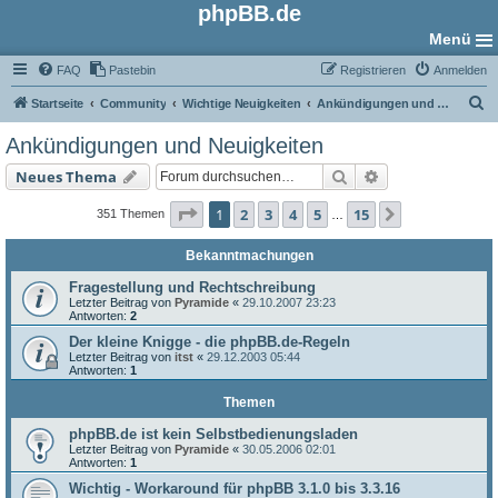
phpBB.de
Menü
FAQ
Pastebin
Registrieren
Anmelden
S
Startseite
Community
Wichtige Neuigkeiten
Ankündigungen und Neuigkeiten
u
Ankündigungen und Neuigkeiten
c
Suche
Erweiterte Such
Neues Thema
h
e
Seite
1
von
15
1
2
3
4
5
15
Nächste
351 Themen
…
Bekanntmachungen
Fragestellung und Rechtschreibung
Letzter Beitrag von
Pyramide
«
29.10.2007 23:23
Antworten:
2
Der kleine Knigge - die phpBB.de-Regeln
Letzter Beitrag von
itst
«
29.12.2003 05:44
Antworten:
1
Themen
phpBB.de ist kein Selbstbedienungsladen
Letzter Beitrag von
Pyramide
«
30.05.2006 02:01
Antworten:
1
Wichtig - Workaround für phpBB 3.1.0 bis 3.3.16