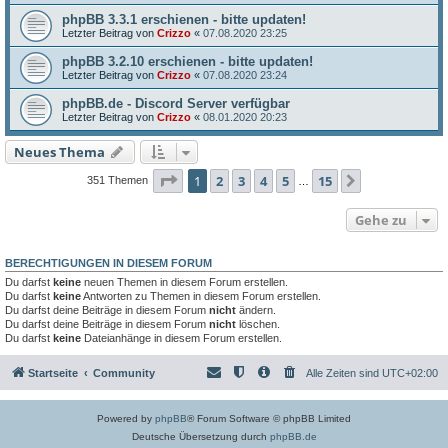
phpBB 3.3.1 erschienen - bitte updaten!
Letzter Beitrag von
Crizzo
«
07.08.2020 23:25
phpBB 3.2.10 erschienen - bitte updaten!
Letzter Beitrag von
Crizzo
«
07.08.2020 23:24
phpBB.de - Discord Server verfügbar
Letzter Beitrag von
Crizzo
«
08.01.2020 20:23
Neues Thema
Seite
1
von
15
1
2
3
4
5
15
Nächste
351 Themen
…
Gehe zu
BERECHTIGUNGEN IN DIESEM FORUM
Du darfst
keine
neuen Themen in diesem Forum erstellen.
Du darfst
keine
Antworten zu Themen in diesem Forum erstellen.
Du darfst deine Beiträge in diesem Forum
nicht
ändern.
Du darfst deine Beiträge in diesem Forum
nicht
löschen.
Du darfst
keine
Dateianhänge in diesem Forum erstellen.
Startseite
Community
Alle Zeiten sind
UTC+02:00
Powered by
phpBB
® Forum Software © phpBB Limited
Deutsche Übersetzung durch
phpBB.de