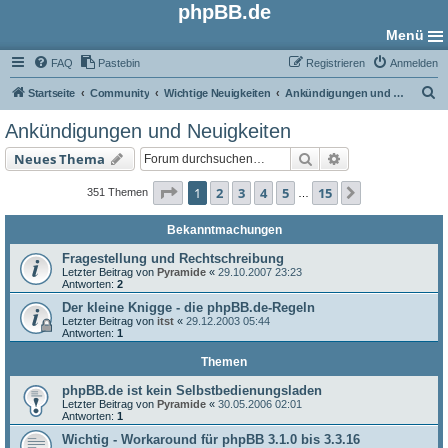
phpBB.de
Menü
FAQ
Pastebin
Registrieren
Anmelden
S
Startseite
Community
Wichtige Neuigkeiten
Ankündigungen und Neuigkeiten
u
Ankündigungen und Neuigkeiten
c
Suche
Erweiterte Such
Neues Thema
h
e
Seite
1
von
15
1
2
3
4
5
15
Nächste
351 Themen
…
Bekanntmachungen
Fragestellung und Rechtschreibung
Letzter Beitrag von
Pyramide
«
29.10.2007 23:23
Antworten:
2
Der kleine Knigge - die phpBB.de-Regeln
Letzter Beitrag von
itst
«
29.12.2003 05:44
Antworten:
1
Themen
phpBB.de ist kein Selbstbedienungsladen
Letzter Beitrag von
Pyramide
«
30.05.2006 02:01
Antworten:
1
Wichtig - Workaround für phpBB 3.1.0 bis 3.3.16