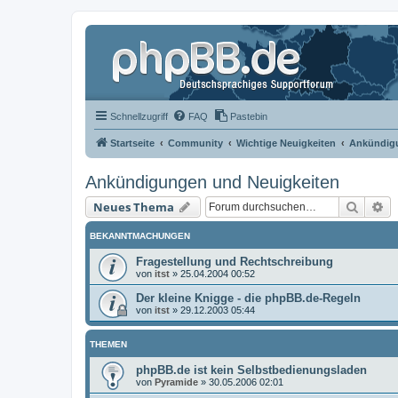
Schnellzugriff
FAQ
Pastebin
Startseite
Community
Wichtige Neuigkeiten
Ankündigu
Ankündigungen und Neuigkeiten
Suche
Er
Neues Thema
BEKANNTMACHUNGEN
Fragestellung und Rechtschreibung
von
itst
»
25.04.2004 00:52
Der kleine Knigge - die phpBB.de-Regeln
von
itst
»
29.12.2003 05:44
THEMEN
phpBB.de ist kein Selbstbedienungsladen
von
Pyramide
»
30.05.2006 02:01