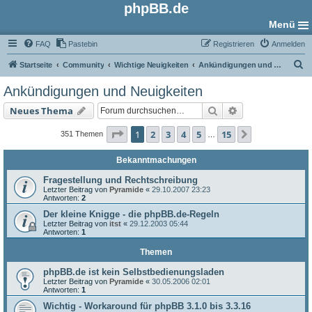
phpBB.de
Menü
FAQ
Pastebin
Registrieren
Anmelden
S
Startseite
Community
Wichtige Neuigkeiten
Ankündigungen und Neuigkeiten
u
Ankündigungen und Neuigkeiten
c
Suche
Erweiterte Such
Neues Thema
h
e
Seite
1
von
15
1
2
3
4
5
15
Nächste
351 Themen
…
Bekanntmachungen
Fragestellung und Rechtschreibung
Letzter Beitrag von
Pyramide
«
29.10.2007 23:23
Antworten:
2
Der kleine Knigge - die phpBB.de-Regeln
Letzter Beitrag von
itst
«
29.12.2003 05:44
Antworten:
1
Themen
phpBB.de ist kein Selbstbedienungsladen
Letzter Beitrag von
Pyramide
«
30.05.2006 02:01
Antworten:
1
Wichtig - Workaround für phpBB 3.1.0 bis 3.3.16