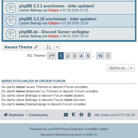
phpBB 3.3.1 erschienen - bitte updaten!
Letzter Beitrag von
Crizzo
«
07.08.2020 23:25
phpBB 3.2.10 erschienen - bitte updaten!
Letzter Beitrag von
Crizzo
«
07.08.2020 23:24
phpBB.de - Discord Server verfügbar
Letzter Beitrag von
Crizzo
«
08.01.2020 20:23
Neues Thema
Seite
1
von
15
1
2
3
4
5
15
Nächste
351 Themen
…
Gehe zu
BERECHTIGUNGEN IN DIESEM FORUM
Du darfst
keine
neuen Themen in diesem Forum erstellen.
Du darfst
keine
Antworten zu Themen in diesem Forum erstellen.
Du darfst deine Beiträge in diesem Forum
nicht
ändern.
Du darfst deine Beiträge in diesem Forum
nicht
löschen.
Du darfst
keine
Dateianhänge in diesem Forum erstellen.
Startseite
Community
Alle Zeiten sind
UTC+02:00
Powered by
phpBB
® Forum Software © phpBB Limited
Deutsche Übersetzung durch
phpBB.de